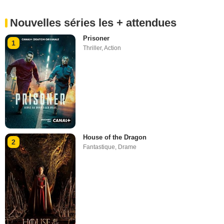
Nouvelles séries les + attendues
Prisoner
1
Thriller
,
Action
House of the Dragon
2
Fantastique
,
Drame