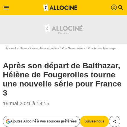
profil
menu
search
Accueil
News cinéma, films et séries TV
News séries TV
Actus Tournage Séries TV
Après son départ de Balthazar,
Hélène de Fougerolles tourne
une nouvelle série pour France
3
19 mai 2021 à 18:15
JEAN-PHILIPPE BALTEL /CAMINANDO/TF1
Ajoutez Allociné à vos sources préférées
Suivez-nous
Partag