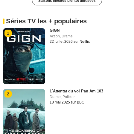
Saisons inédites bientôt diffusées
Séries TV les + populaires
GIGN
1
Action
,
Drame
22 juillet 2026 sur Netflix
L'Attentat du vol Pan Am 103
2
Drame
,
Policier
18 mai 2025 sur BBC