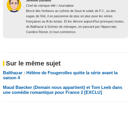
Jérémie Dunand
Chef de rubrique télé / Journaliste
Bercé dès l’enfance au rythme de Sous le soleil, de P.J., ou des
sagas de l’été, il se passionne de plus en plus pour les séries
françaises au fil du temps. Et les dévore aujourd’hui (presque) toutes,
de Balthazar à Scènes de ménages, en passant par Hippocrate,
Candice Renoir, Ici tout commence.
Sur le même sujet
Balthazar : Hélène de Fougerolles quitte la série avant la
saison 4
Maud Baecker (Demain nous appartient) et Tom Leeb dans
une comédie romantique pour France 2 [EXCLU]