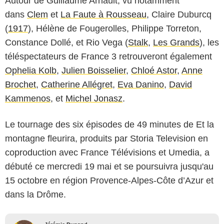
Autour de Guillaume Arnault, vu notamment
dans
Clem
et
La Faute à Rousseau
, Claire Duburcq
(
1917
), Hélène de Fougerolles, Philippe Torreton,
Constance Dollé, et Rio Vega (
Stalk
,
Les Grands
), les
téléspectateurs de France 3 retrouveront également
Ophelia Kolb
,
Julien Boisselier
,
Chloé Astor
,
Anne
Brochet
,
Catherine Allégret
,
Eva Danino
,
David
Kammenos
, et
Michel Jonasz
.
Le tournage des six épisodes de 49 minutes de Et la
montagne fleurira, produits par Storia Television en
coproduction avec France Télévisions et Umedia, a
débuté ce mercredi 19 mai et se poursuivra jusqu'au
15 octobre en région Provence-Alpes-Côte d’Azur et
dans la Drôme.