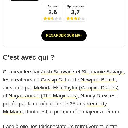
Presse
Spectateurs
2,6
3,7
REGARDER SUR M6+
C'est avec qui ?
Chapeautée par
Josh Schwartz
et
Stephanie Savage
,
les créateurs de
Gossip Girl
et de
Newport Beach
,
ainsi que par
Melinda Hsu Taylor
(
Vampire Diaries
)
et
Noga Landau
(
The Magicians
), Nancy Drew est
portée par la comédienne de 25 ans
Kennedy
McMann
, dont c'est le premier rôle majeur à l'écran.
Face à elle, les téléspectateurs retrouveront, entre