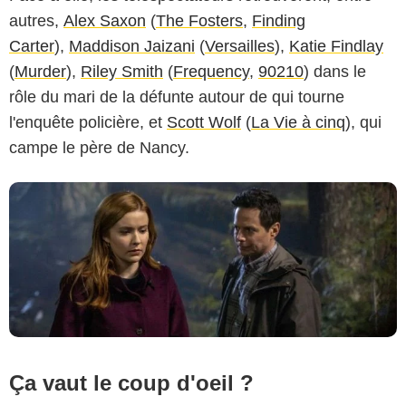
autres,
Alex Saxon
(
The Fosters
,
Finding
Colin Bentley/The CW
Carter
),
Maddison Jaizani
(
Versailles
),
Katie Findlay
(
Murder
),
Riley Smith
(
Frequency
,
90210
) dans le
rôle du mari de la défunte autour de qui tourne
l'enquête policière, et
Scott Wolf
(
La Vie à cinq
), qui
campe le père de Nancy.
Ça vaut le coup d'oeil ?