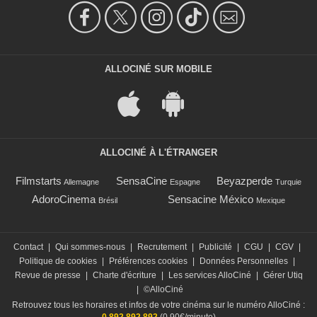
ALLOCINÉ SUR MOBILE
ALLOCINÉ À L'ÉTRANGER
Filmstarts
SensaCine
Beyazperde
Allemagne
Espagne
Turquie
AdoroCinema
Sensacine México
Brésil
Mexique
Contact
|
Qui sommes-nous
|
Recrutement
|
Publicité
|
CGU
|
CGV
|
Politique de cookies
|
Préférences cookies
|
Données Personnelles
|
Revue de presse
|
Charte d'écriture
|
Les services AlloCiné
|
Gérer Utiq
|
©AlloCiné
Retrouvez tous les horaires et infos de votre cinéma sur le numéro AlloCiné :