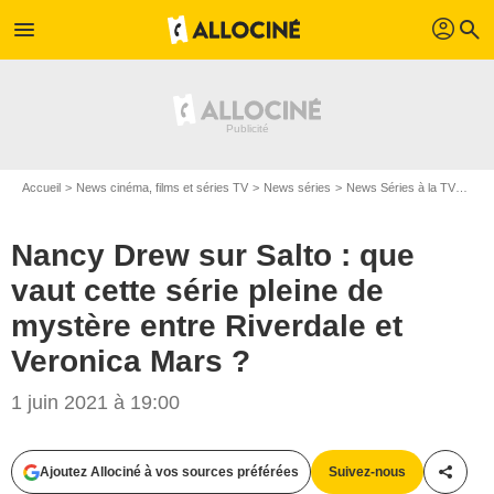
profil
menu
search
Accueil
News cinéma, films et séries TV
News séries
News Séries à la TV
Nanc
Nancy Drew sur Salto : que
vaut cette série pleine de
mystère entre Riverdale et
Veronica Mars ?
1 juin 2021 à 19:00
Ajoutez Allociné à vos sources préférées
Suivez-nous
Partag