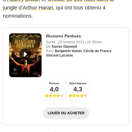
jungle
d’
Arthur Harari
, qui ont tous obtenu 4
nominations.
Illusions Perdues
Sortie :
20 octobre 2021
|
2h 30min
De
Xavier Giannoli
Avec
Benjamin Voisin
,
Cécile de France
,
Vincent Lacoste
Presse
Spectateurs
4,0
4,3
LOUER OU ACHETER