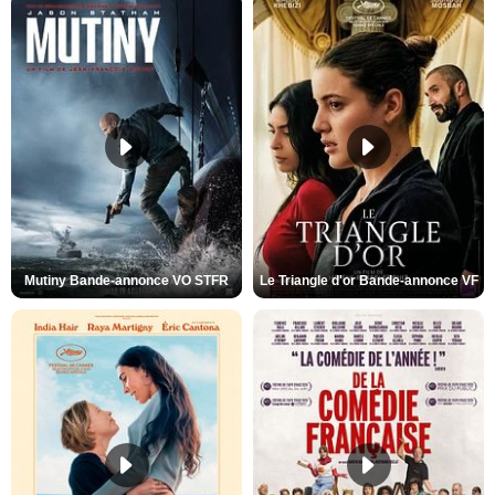
Mutiny Bande-annonce VO STFR
Le Triangle d'or Bande-annonce VF