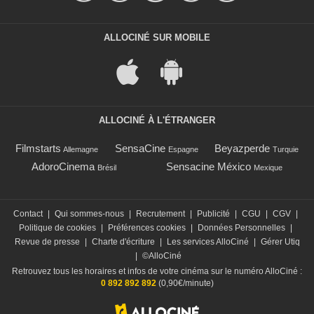
ALLOCINÉ SUR MOBILE
ALLOCINÉ À L'ÉTRANGER
Filmstarts
SensaCine
Beyazperde
Allemagne
Espagne
Turquie
AdoroCinema
Sensacine México
Brésil
Mexique
Contact
|
Qui sommes-nous
|
Recrutement
|
Publicité
|
CGU
|
CGV
|
Politique de cookies
|
Préférences cookies
|
Données Personnelles
|
Revue de presse
|
Charte d'écriture
|
Les services AlloCiné
|
Gérer Utiq
|
©AlloCiné
Retrouvez tous les horaires et infos de votre cinéma sur le numéro AlloCiné :
0 892 892 892
(0,90€/minute)