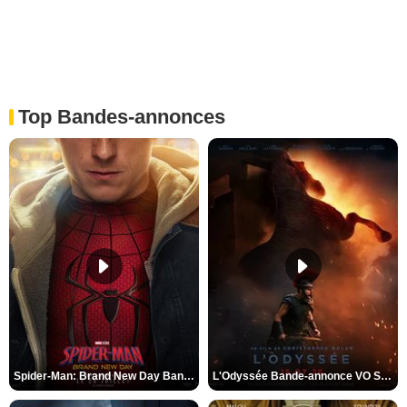
Top Bandes-annonces
Spider-Man: Brand New Day Bande-annonce VO STFR
L'Odyssée Bande-annonce VO STFR