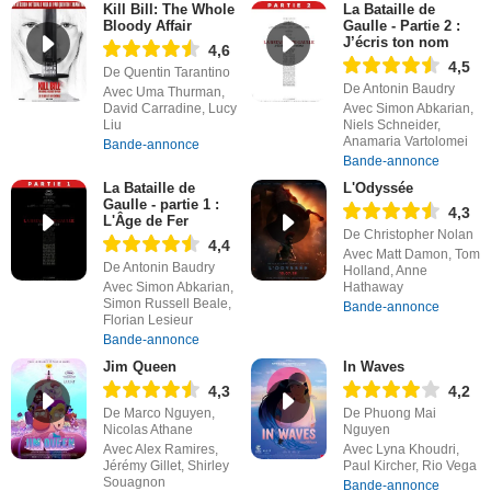
Kill Bill: The Whole
La Bataille de
Bloody Affair
Gaulle - Partie 2 :
J’écris ton nom
4,6
4,5
De Quentin Tarantino
De Antonin Baudry
Avec Uma Thurman,
David Carradine, Lucy
Avec Simon Abkarian,
Liu
Niels Schneider,
Anamaria Vartolomei
Bande-annonce
Bande-annonce
La Bataille de
L'Odyssée
Gaulle - partie 1 :
4,3
L'Âge de Fer
De Christopher Nolan
4,4
Avec Matt Damon, Tom
De Antonin Baudry
Holland, Anne
Avec Simon Abkarian,
Hathaway
Simon Russell Beale,
Bande-annonce
Florian Lesieur
Bande-annonce
Jim Queen
In Waves
4,3
4,2
De Marco Nguyen,
De Phuong Mai
Nicolas Athane
Nguyen
Avec Alex Ramires,
Avec Lyna Khoudri,
Jérémy Gillet, Shirley
Paul Kircher, Rio Vega
Souagnon
Bande-annonce