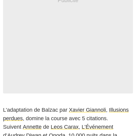
L’adaptation de Balzac par
Xavier Giannoli
,
Illusions
perdues
, domine la course avec 5 citations.
Suivent
Annette
de
Leos Carax
,
L’Événement
d’
Audrey Diwan
et
Onoda, 10 000 nuits dans la