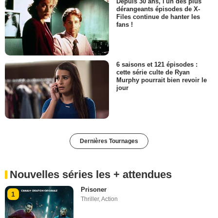
Depuis 30 ans, l'un des plus
dérangeants épisodes de X-
Files continue de hanter les
fans !
6 saisons et 121 épisodes :
cette série culte de Ryan
Murphy pourrait bien revoir le
jour
Dernières Tournages
Nouvelles séries les + attendues
Prisoner
1
Thriller
,
Action