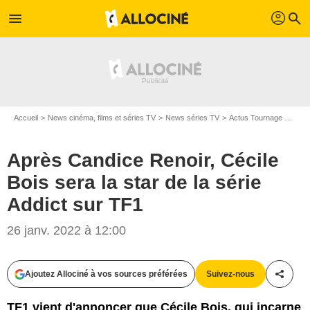
profil
menu
search
Accueil
News cinéma, films et séries TV
News séries TV
Actus Tournage Séries TV
Après Candice Renoir, Cécile
Bois sera la star de la série
Addict sur TF1
26 janv. 2022 à 12:00
Julien Cauvin, Denis Manin / QUAD/ TF1
Ajoutez Allociné à vos sources préférées
Suivez-nous
Partag
TF1 vient d'annoncer que Cécile Bois, qui incarne