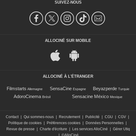
SUIVEZ-NOUS
ALLOCINÉ SUR MOBILE
ALLOCINÉ À L'ÉTRANGER
Filmstarts
SensaCine
Beyazperde
Allemagne
Espagne
Turquie
AdoroCinema
Sensacine México
Brésil
Mexique
Contact
|
Qui sommes-nous
|
Recrutement
|
Publicité
|
CGU
|
CGV
|
Politique de cookies
|
Préférences cookies
|
Données Personnelles
|
Revue de presse
|
Charte d'écriture
|
Les services AlloCiné
|
Gérer Utiq
|
©AlloCiné