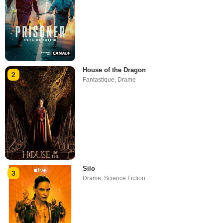
House of the Dragon
2
Fantastique
,
Drame
Silo
3
Drame
,
Science Fiction