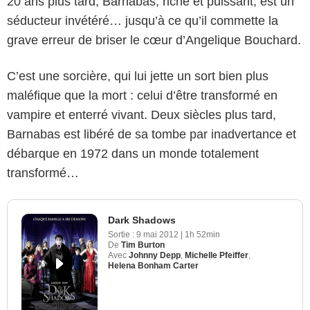
20 ans plus tard, Barnabas, riche et puissant, est un
séducteur invétéré… jusqu’à ce qu’il commette la
grave erreur de briser le cœur d’Angelique Bouchard.
C’est une sorcière, qui lui jette un sort bien plus
maléfique que la mort : celui d’être transformé en
vampire et enterré vivant. Deux siècles plus tard,
Barnabas est libéré de sa tombe par inadvertance et
débarque en 1972 dans un monde totalement
transformé…
Dark Shadows
Sortie :
9 mai 2012
|
1h 52min
De
Tim Burton
Avec
Johnny Depp
,
Michelle Pfeiffer
,
Helena Bonham Carter