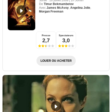
Sortie :
16 juillet 2008
|
1h 50min
De
Timur Bekmambetov
Avec
James McAvoy
,
Angelina Jolie
,
Morgan Freeman
Presse
Spectateurs
2,7
3,0
LOUER OU ACHETER