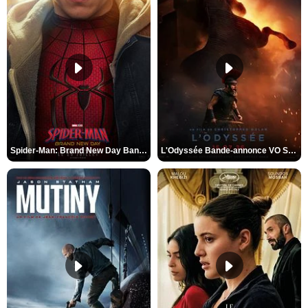
Spider-Man: Brand New Day Bande-annonce VO STFR
L'Odyssée Bande-annonce VO STFR