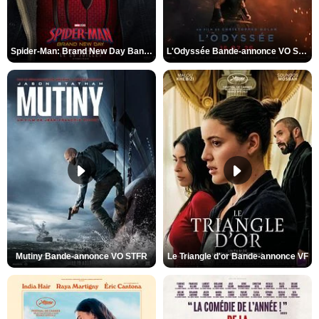
Spider-Man: Brand New Day Bande-annonce VO STFR
L'Odyssée Bande-annonce VO STFR
Mutiny Bande-annonce VO STFR
Le Triangle d'or Bande-annonce VF