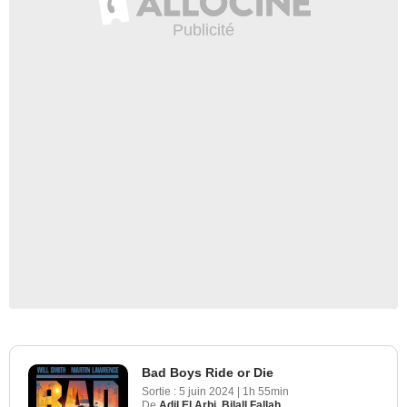
Bad Boys Ride or Die
Sortie :
5 juin 2024
|
1h 55min
De
Adil El Arbi
,
Bilall Fallah