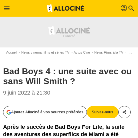
profil
menu
search
Accueil
News cinéma, films et séries TV
Actus Ciné
News Films à la TV
Bad Boys 4 : une suite avec ou sans Will Smith ?
Bad Boys 4 : une suite avec ou
sans Will Smith ?
9 juin 2022 à 21:30
Ajoutez Allociné à vos sources préférées
Suivez-nous
Partag
Après le succès de Bad Boys For Life, la suite
des aventures des superflics de Miami a été