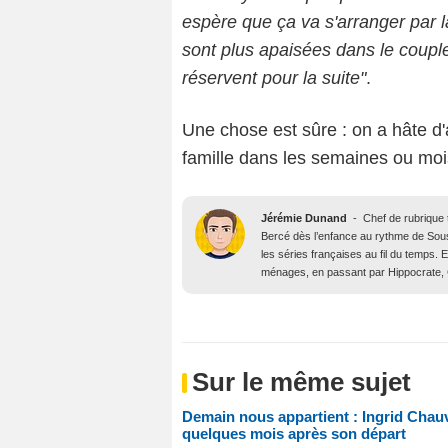
espère que ça va s'arranger par l
sont plus apaisées dans le coupl
réservent pour la suite"
.
Une chose est sûre : on a hâte d'a
famille dans les semaines ou mois
Jérémie Dunand
-
Chef de rubrique t
Bercé dès l’enfance au rythme de Sous l
les séries françaises au fil du temps.
ménages, en passant par Hippocrate, 
Sur le même sujet
Demain nous appartient : Ingrid Cha
quelques mois après son départ