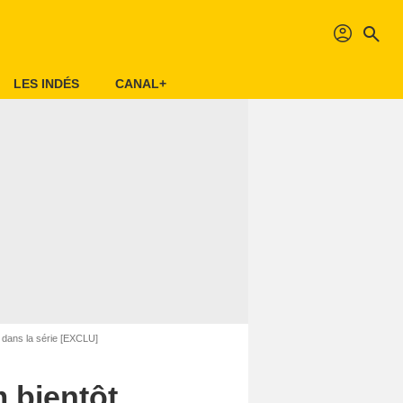
profil
search
LES INDÉS
CANAL+
e dans la série [EXCLU]
m bientôt