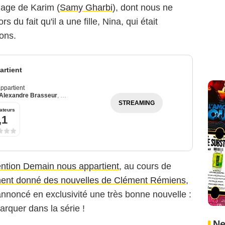
image de Karim (
Samy Gharbi
), dont nous ne
s du fait qu'il a une fille, Nina, qui était
ons.
rtient
ppartient
Alexandre Brasseur
,
Julie Debazac
STREAMING
ateurs
,1
ention Demain nous appartient
, au cours de
ment donné des nouvelles de Clément Rémiens
,
noncé en exclusivité une très bonne nouvelle :
arquer dans la série !
Ne