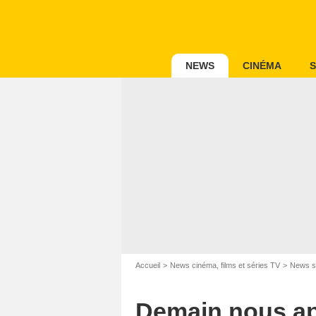
NEWS
CINÉMA
S
Accueil
News cinéma, films et séries TV
News s
Demain nous app