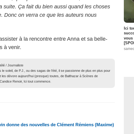
a suite. Ça fait du bien aussi quand les choses
e. Donc on verra ce que les auteurs nous
Ici t
succo
vous 
ssister à la rencontre entre Anna et sa belle-
[SPO
 à venir.
samed
élé / Journaliste
e soleil, de P.J., ou des sagas de l’été, il se passionne de plus en plus pour
 Et les dévore aujourd’hui (presque) toutes, de Balthazar à Scènes de
Candice Renoir, Ici tout commence.
uvin donne des nouvelles de Clément Rémiens (Maxime)