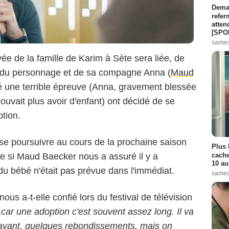
Demai
refer
atten
[SPO
samed
vée de la famille de Karim à Sète sera liée, de
nt du personnage et de sa compagne Anna (
Maud
sé une terrible épreuve (Anna, gravement blessée
ouvait plus avoir d'enfant) ont décidé de se
tion.
s se poursuivre au cours de la prochaine saison
Plus 
cache
 si Maud Baecker nous a assuré il y a
10 au
du bébé n'était pas prévue dans l'immédiat.
samed
 nous a-t-elle confié lors du festival de télévision
 car une adoption c'est souvent assez long. Il va
avant, quelques rebondissements, mais on