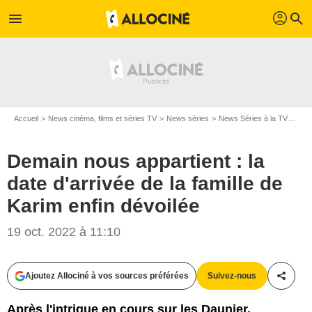
profil
menu
search
Accueil
News cinéma, films et séries TV
News séries
News Séries à la TV
Dema
Demain nous appartient : la
date d'arrivée de la famille de
Karim enfin dévoilée
19 oct. 2022 à 11:10
Ajoutez Allociné à vos sources préférées
Suivez-nous
Partag
Après l'intrigue en cours sur les Daunier,