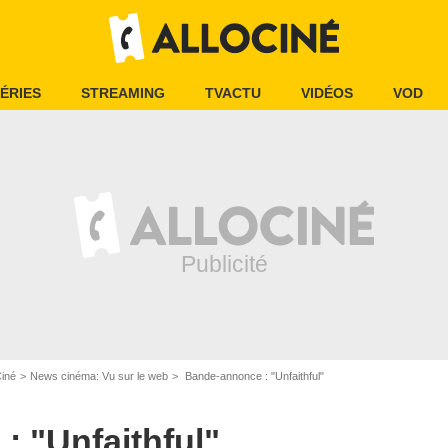
ÉRIES
STREAMING
TVACTU
VIDÉOS
VOD
Ciné
News cinéma: Vu sur le web
Bande-annonce : "Unfaithful"
 "Unfaithful"