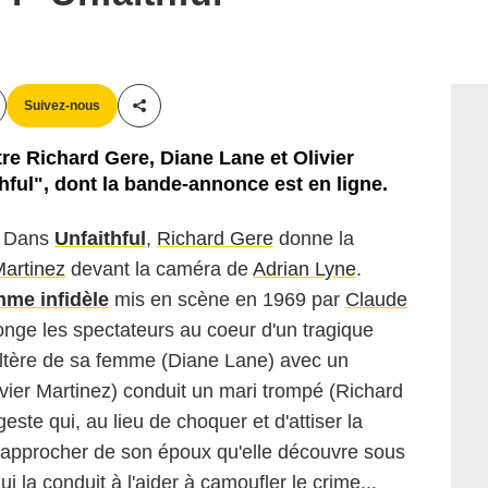
Suivez-nous
Partager cet article
re Richard Gere, Diane Lane et Olivier
hful", dont la bande-annonce est en ligne.
. Dans
Unfaithful
,
Richard Gere
donne la
Martinez
devant la caméra de
Adrian Lyne
.
me infidèle
mis en scène en 1969 par
Claude
nge les spectateurs au coeur d'un tragique
ultère de sa femme (Diane Lane) avec un
ier Martinez) conduit un mari trompé (Richard
este qui, au lieu de choquer et d'attiser la
a rapprocher de son époux qu'elle découvre sous
 la conduit à l'aider à camoufler le crime...