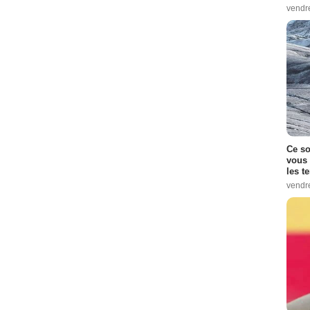
vendr
Ce so
vous 
les t
vendr