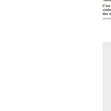
C'est
ciném
des m
vendr