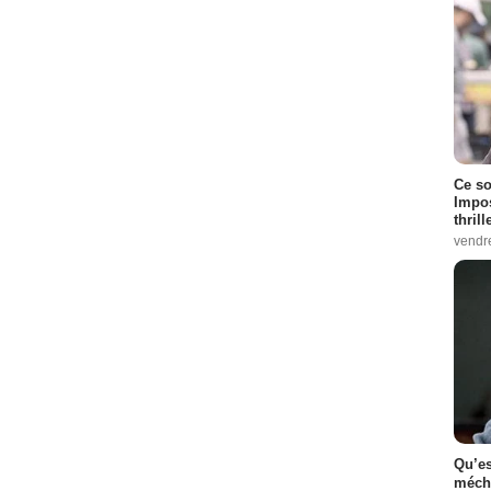
Ce so
Impos
thrill
vendr
Qu’es
méch