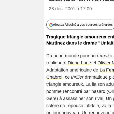
28 déc. 2001 à 17:00
Ajoutez Allociné à vos sources préférées
Tragique triangle amoureux ent
Martinez dans le drame "Unfait
Du beau monde pour un
remake
réplique à
Diane Lane
et
Olivier 
Adaptation américaine de
La Fem
Chabrol
, ce
thriller
dramatique plo
triangle amoureux. La liaison ad
homme rencontré par hasard (Oliv
Gere) à assassiner son rival. Un g
colère de l'épouse infidèle, va l
un jour nouveau. Un renouveau qui