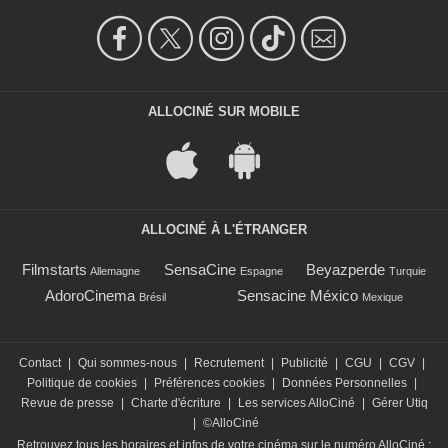
ALLOCINÉ SUR MOBILE
ALLOCINÉ À L'ÉTRANGER
Filmstarts
SensaCine
Beyazperde
Allemagne
Espagne
Turquie
AdoroCinema
Sensacine México
Brésil
Mexique
Contact
|
Qui sommes-nous
|
Recrutement
|
Publicité
|
CGU
|
CGV
|
Politique de cookies
|
Préférences cookies
|
Données Personnelles
|
Revue de presse
|
Charte d'écriture
|
Les services AlloCiné
|
Gérer Utiq
|
©AlloCiné
Retrouvez tous les horaires et infos de votre cinéma sur le numéro AlloCiné :