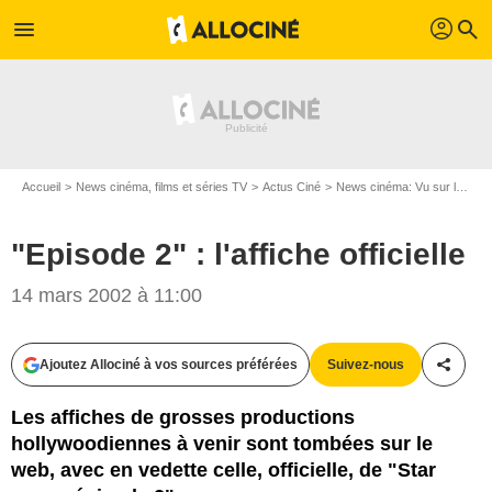
profil
menu
search
Accueil
News cinéma, films et séries TV
Actus Ciné
News cinéma: Vu sur le web
"Episode 2" : l'affiche officielle
14 mars 2002 à 11:00
Ajoutez Allociné à vos sources préférées
Suivez-nous
Partag
Les affiches de grosses productions
hollywoodiennes à venir sont tombées sur le
web, avec en vedette celle, officielle, de "Star