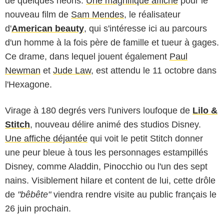
de quelques néons.
Une magnifique affiche
pour le
nouveau film de
Sam Mendes
, le réalisateur
d'
American beauty
, qui s'intéresse ici au parcours
d'un homme à la fois père de famille et tueur à gages.
Ce drame, dans lequel jouent également
Paul
Newman
et
Jude Law
, est attendu le 11 octobre dans
l'Hexagone.
Virage à 180 degrés vers l'univers loufoque de
Lilo &
Stitch
, nouveau délire animé des studios Disney.
Une affiche déjantée
qui voit le petit Stitch donner
une peur bleue à tous les personnages estampillés
Disney, comme Aladdin, Pinocchio ou l'un des sept
nains. Visiblement hilare et content de lui, cette drôle
de
"bêbête"
viendra rendre visite au public français le
26 juin prochain.