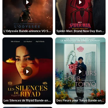
L'Odyssée Bande-annonce VO STFR
Spider-Man: Brand New Day Bande-annonce VO STFR
Les Silences de Riyad Bande-annonce VO STFR
Des Fleurs pour Tokyo Bande-annonce VO STFR