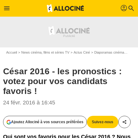
profil
menu
search
Accueil
News cinéma, films et séries TV
Actus Ciné
Diaporamas cinéma
César 
César 2016 - les pronostics :
votez pour vos candidats
favoris !
24 févr. 2016 à 16:45
Ajoutez Allociné à vos sources préférées
Suivez-nous
Partag
Qui sont vos favoris pour les César 2016 ? Nous