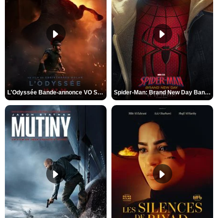
L'Odyssée Bande-annonce VO STFR
Spider-Man: Brand New Day Bande-annonce VO STFR