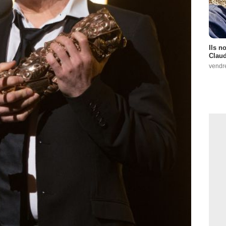
Ils n
Claud
vendr