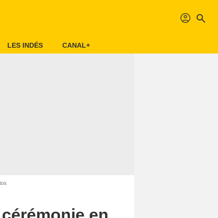
profil
search
LES INDÉS
CANAL+
tos
a cérémonie en