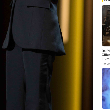
De Pi
Gille
illum
mercr