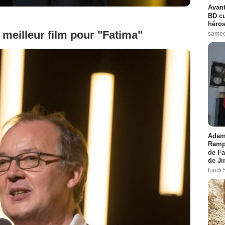
Avant
BD cu
héros
meilleur film pour "Fatima"
samed
Adam 
Rampl
de Fa
de J
lundi 