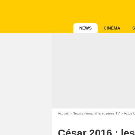
NEWS
CINÉMA
S
Accueil
News cinéma, films et séries TV
Actus 
César 2016 : les
BORDE