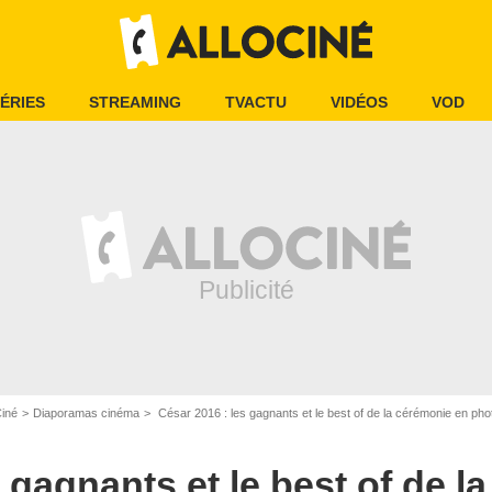
ÉRIES
STREAMING
TVACTU
VIDÉOS
VOD
Ciné
Diaporamas cinéma
César 2016 : les gagnants et le best of de la cérémonie en pho
 gagnants et le best of de l
-JACOVIDES / BESTIMAGE