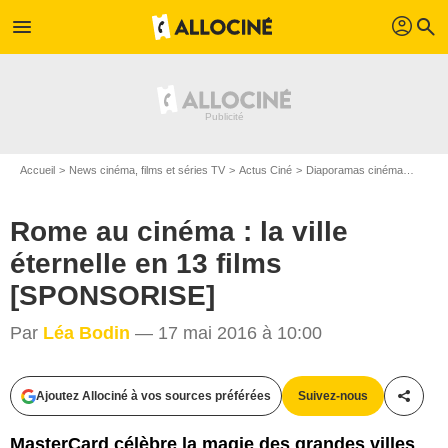
profil
menu
search
Accueil
News cinéma, films et séries TV
Actus Ciné
Diaporamas cinéma
Rome a
Rome au cinéma : la ville
éternelle en 13 films
[SPONSORISE]
Par
Léa Bodin
— 17 mai 2016 à 10:00
Ajoutez Allociné à vos sources préférées
Suivez-nous
Partag
Pathé Distribution
MasterCard célèbre la magie des grandes villes