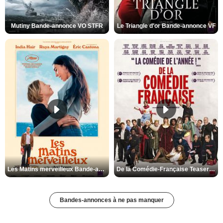
Mutiny Bande-annonce VO STFR
Le Triangle d'or Bande-annonce VF
Les Matins merveilleux Bande-annonce VF
De la Comédie-Française Teaser VF
Bandes-annonces à ne pas manquer