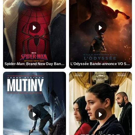
Spider-Man: Brand New Day Bande-annonce VO STFR
L'Odyssée Bande-annonce VO STFR