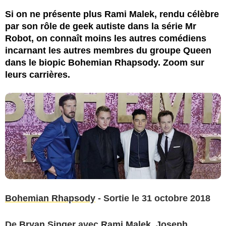
Bestimage
Si on ne présente plus Rami Malek, rendu célèbre
par son rôle de geek autiste dans la série Mr
Robot, on connaît moins les autres comédiens
incarnant les autres membres du groupe Queen
dans le biopic Bohemian Rhapsody. Zoom sur
leurs carrières.
Bohemian Rhapsody
- Sortie le 31 octobre 2018
De
Bryan Singer
avec
Rami Malek
,
Joseph