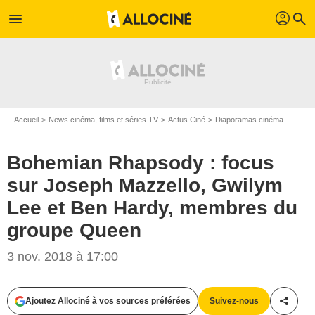
profil
menu
search
Accueil
News cinéma, films et séries TV
Actus Ciné
Diaporamas cinéma
Bohem
Bohemian Rhapsody : focus
sur Joseph Mazzello, Gwilym
Lee et Ben Hardy, membres du
groupe Queen
3 nov. 2018 à 17:00
Ajoutez Allociné à vos sources préférées
Suivez-nous
Partag