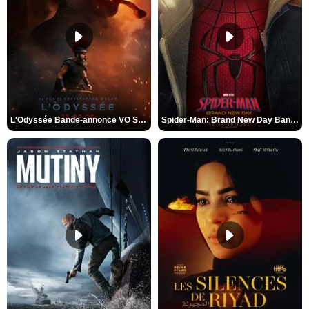
L'Odyssée Bande-annonce VO STFR
Spider-Man: Brand New Day Bande-annonce VO STFR