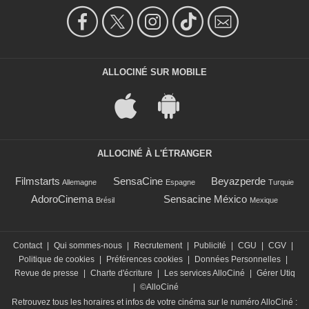
ALLOCINÉ SUR MOBILE
ALLOCINÉ À L'ÉTRANGER
Filmstarts
SensaCine
Beyazperde
Allemagne
Espagne
Turquie
AdoroCinema
Sensacine México
Brésil
Mexique
Contact
|
Qui sommes-nous
|
Recrutement
|
Publicité
|
CGU
|
CGV
|
Politique de cookies
|
Préférences cookies
|
Données Personnelles
|
Revue de presse
|
Charte d'écriture
|
Les services AlloCiné
|
Gérer Utiq
|
©AlloCiné
Retrouvez tous les horaires et infos de votre cinéma sur le numéro AlloCiné :