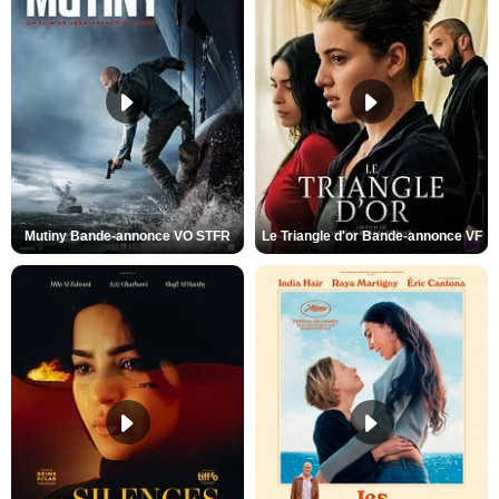
Mutiny Bande-annonce VO STFR
Le Triangle d'or Bande-annonce VF