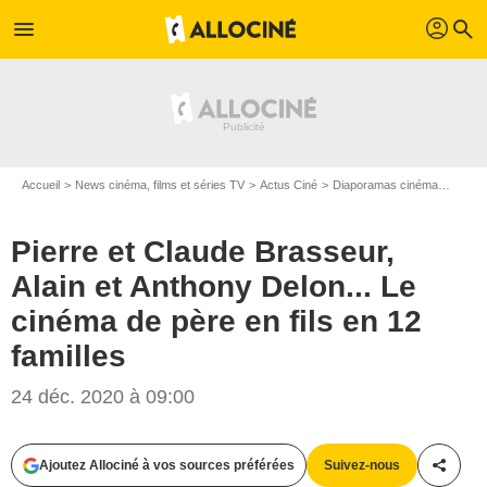
profil
menu
search
Accueil
News cinéma, films et séries TV
Actus Ciné
Diaporamas cinéma
Pierre
Pierre et Claude Brasseur,
Alain et Anthony Delon... Le
cinéma de père en fils en 12
familles
24 déc. 2020 à 09:00
DOMINIQUE JACOVIDES / BESTIMAGE / Guy Ferrandis
Ajoutez Allociné à vos sources préférées
Suivez-nous
Partag