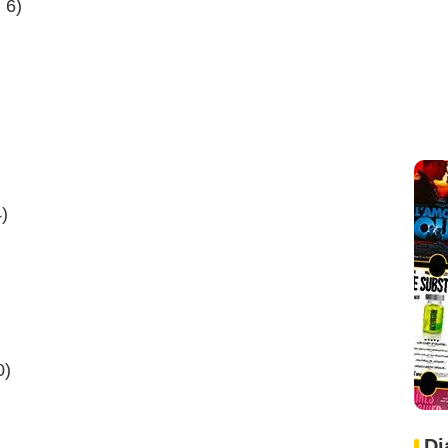
 6)
)
0)
Di