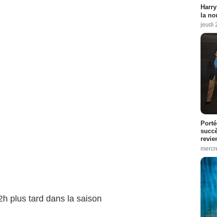
Harry
la no
jeudi
Porté
succè
revie
mercre
h plus tard dans la saison