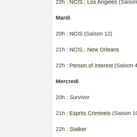
22h :
NCIS : Los Angeles
(Saison
Mardi
20h :
NCIS
(Saison 12)
21h :
N
CIS : New Orleans
22h :
Person of Interest
(Saison 4
Mercredi
20h :
Survivor
21h :
Esprits Criminels
(Saison 1
2
2h :
Stalker