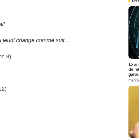
ll
du jeudi change comme suit...
on 8)
15 an
de re
garo
mercre
12)