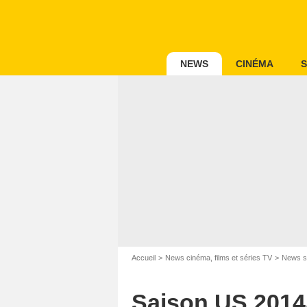
NEWS
CINÉMA
S
Accueil
News cinéma, films et séries TV
News s
Saison US 2014/