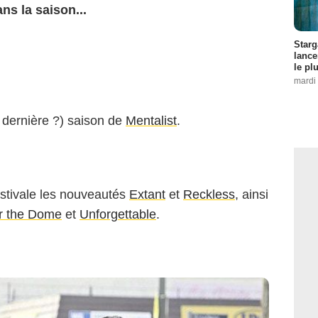
ns la saison...
Starg
lance
le pl
mardi 
t dernière ?) saison de
Mentalist
.
estivale les nouveautés
Extant
et
Reckless
, ainsi
r the Dome
et
Unforgettable
.