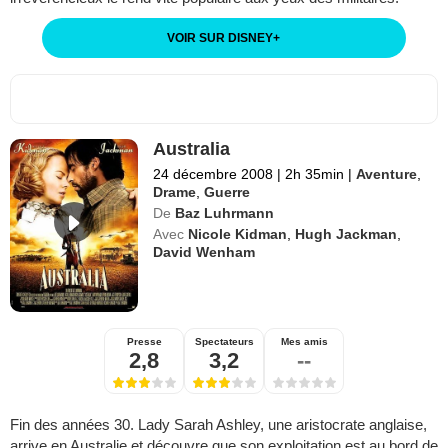
VOIR SUR DISNEY
+
Australia
24 décembre 2008
|
2h 35min
|
Aventure
,
Drame
,
Guerre
De
Baz Luhrmann
Avec
Nicole Kidman
,
Hugh Jackman
,
David Wenham
Presse
Spectateurs
Mes amis
2,8
3,2
--
Fin des années 30. Lady Sarah Ashley, une aristocrate anglaise,
arrive en Australie et découvre que son exploitation est au bord de