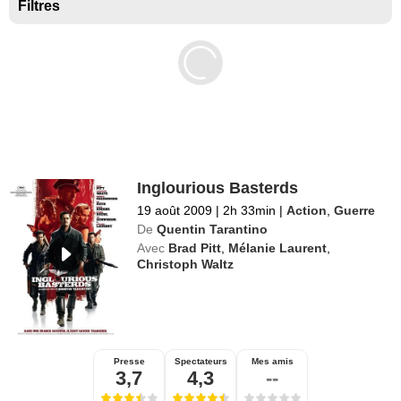
Séries exclusives Disney+
Filtres
Inglourious Basterds
19 août 2009
|
2h 33min
|
Action
,
Guerre
De
Quentin Tarantino
Avec
Brad Pitt
,
Mélanie Laurent
,
Christoph Waltz
Presse
Spectateurs
Mes amis
3,7
4,3
--