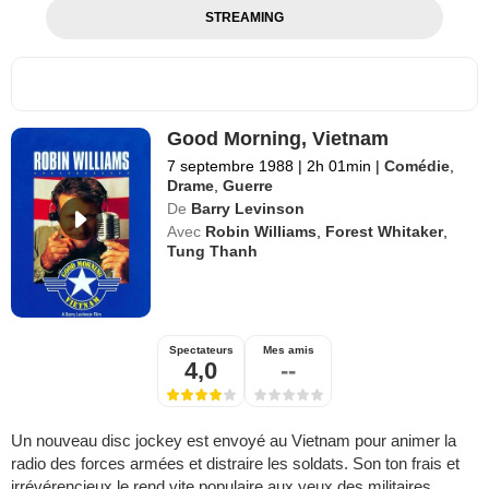
STREAMING
Good Morning, Vietnam
7 septembre 1988
|
2h 01min
|
Comédie
,
Drame
,
Guerre
De
Barry Levinson
Avec
Robin Williams
,
Forest Whitaker
,
Tung Thanh
Spectateurs
Mes amis
4,0
--
Un nouveau disc jockey est envoyé au Vietnam pour animer la
radio des forces armées et distraire les soldats. Son ton frais et
irrévérencieux le rend vite populaire aux yeux des militaires.