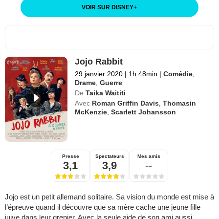
VOIR SUR DISNEY
+
Jojo Rabbit
29 janvier 2020
|
1h 48min
|
Comédie
,
Drame
,
Guerre
De
Taika Waititi
Avec
Roman Griffin Davis
,
Thomasin
McKenzie
,
Scarlett Johansson
Presse
Spectateurs
Mes amis
3,1
3,9
--
Jojo est un petit allemand solitaire. Sa vision du monde est mise à
l’épreuve quand il découvre que sa mère cache une jeune fille
juive dans leur grenier. Avec la seule aide de son ami aussi