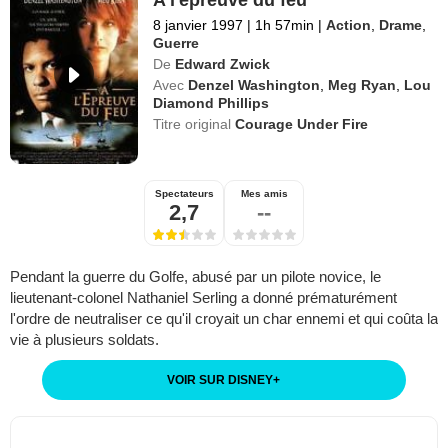
A l'épreuve du feu
8 janvier 1997
|
1h 57min
|
Action
,
Drame
,
Guerre
De
Edward Zwick
Avec
Denzel Washington
,
Meg Ryan
,
Lou
Diamond Phillips
Titre original
Courage Under Fire
Spectateurs
Mes amis
2,7
--
Pendant la guerre du Golfe, abusé par un pilote novice, le
lieutenant-colonel Nathaniel Serling a donné prématurément
l'ordre de neutraliser ce qu'il croyait un char ennemi et qui coûta la
vie à plusieurs soldats.
VOIR SUR DISNEY
+