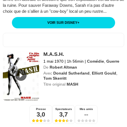
la ruine. Pour sauver Faraway Downs, Sarah n'a pas d'autre
choix que de s'allier à un "cow-boy" local un peu rustre...
VOIR SUR DISNEY
+
M.A.S.H.
1 mai 1970
|
1h 56min
|
Comédie
,
Guerre
De
Robert Altman
Avec
Donald Sutherland
,
Elliott Gould
,
Tom Skerritt
Titre original
MASH
Presse
Spectateurs
Mes amis
3,0
3,7
--