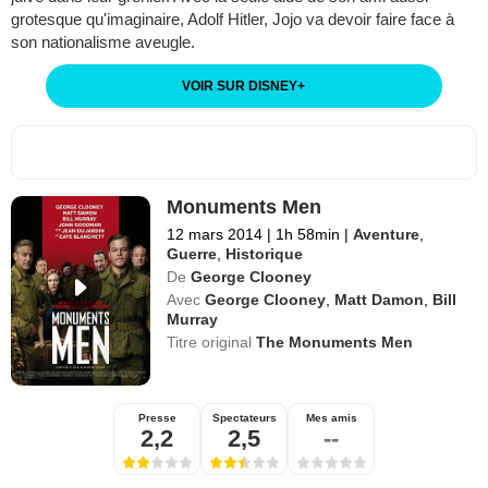
grotesque qu'imaginaire, Adolf Hitler, Jojo va devoir faire face à
son nationalisme aveugle.
VOIR SUR DISNEY
+
Monuments Men
12 mars 2014
|
1h 58min
|
Aventure
,
Guerre
,
Historique
De
George Clooney
Avec
George Clooney
,
Matt Damon
,
Bill
Murray
Titre original
The Monuments Men
Presse
Spectateurs
Mes amis
2,2
2,5
--