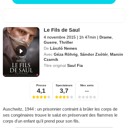
Le Fils de Saul
4 novembre 2015
|
1h 47min
|
Drame
,
Guerre
,
Thriller
De
László Nemes
Avec
Géza Röhrig
,
Sándor Zsótér
,
Marcin
Czarnik
Titre original
Saul Fia
Presse
Spectateurs
Mes amis
4,1
3,7
--
Auschwitz, 1944 : un prisonnier contraint à brûler les corps de
ses congénaires trouve le salut en préservant des flammes le
corps d'un enfant qu'il prend pour son fils.