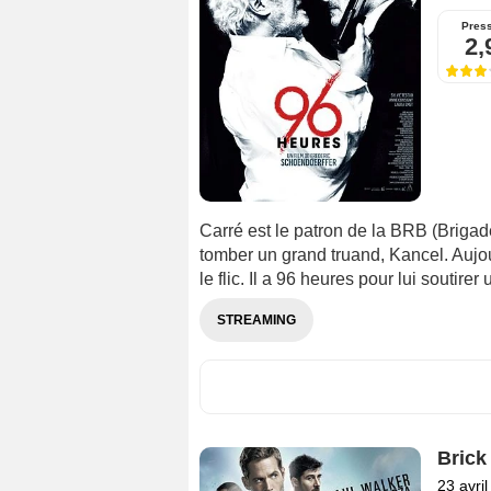
Pres
2,
Carré est le patron de la BRB (Brigade
tomber un grand truand, Kancel. Aujou
le flic. Il a 96 heures pour lui soutire
STREAMING
Brick
23 avri