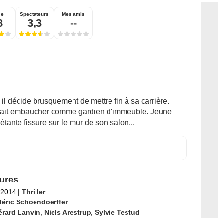
se
Spectateurs
Mes amis
8
3,3
--
il décide brusquement de mettre fin à sa carrière.
e fait embaucher comme gardien d'immeuble. Jeune
étante fissure sur le mur de son salon...
ures
l 2014
|
Thriller
déric Schoendoerffer
érard Lanvin
,
Niels Arestrup
,
Sylvie Testud