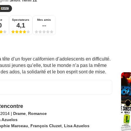
iginal
Short Term 12
se
Spectateurs
Mes amis
0
4,1
--
tête d’un foyer californien d’adolescents en difficulté.
aussi jeunes qu’elle, tout le monde n’a pas la même
s ados, la solidarité et le bon esprit sont de mise.
encontre
l 2014
|
Drame
,
Romance
a Azuelos
ophie Marceau
,
François Cluzet
,
Lisa Azuelos