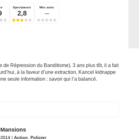
se
Spectateurs
Mes amis
9
2,8
--
 de Répression du Banditisme). 3 ans plus tôt, il a fait
rd’hui, à la faveur d’une extraction, Kancel kidnappe
r une seule information : savoir qui l’a balancé.
 Mansions
l 2014
|
Action
,
Policier