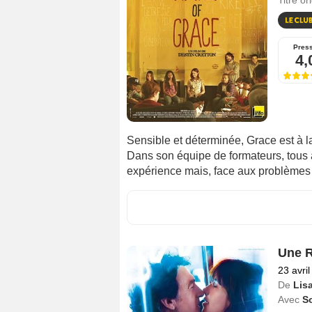
Titre or
Pres
4,
Sensible et déterminée, Grace est à la 
Dans son équipe de formateurs, tous 
expérience mais, face aux problèmes de
Une R
23 avri
De
Lis
Avec
S