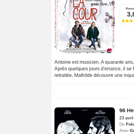
Pres
3,
Antoine est musicien. A quarante ans, 
Après quelques jours d'errance, il s
retraitée, Mathilde découvre une inqui
96 He
23 avri
De
Fré
Avec
G