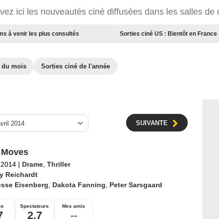
vez ici les nouveautés ciné diffusées dans les salles de
ms à venir les plus consultés
Sorties ciné US : Bientôt en France
é du mois
Sorties ciné de l'année
SUIVANTE
 Moves
l 2014
|
Drame
,
Thriller
ly Reichardt
esse Eisenberg
,
Dakota Fanning
,
Peter Sarsgaard
se
Spectateurs
Mes amis
7
2,7
--