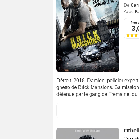
De
Cam
Avec
Pa
Pres
3,
Détroit, 2018. Damien, policier expert 
ghetto de Brick Mansions. Sa mission
détenue par le gang de Tremaine, qui 
Othel
19 sep