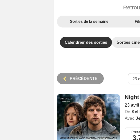
Retrou
Sorties de la semaine
Fil
Calendrier des sorties
Sorties cin
PRÉCÉDENTE
Night
23 avri
De
Kel
Avec
J
Pres
3,