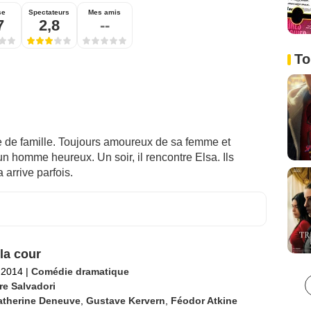
se
Spectateurs
Mes amis
7
2,8
--
To
re de famille. Toujours amoureux de sa femme et
un homme heureux. Un soir, il rencontre Elsa. Ils
 arrive parfois.
la cour
l 2014
|
Comédie dramatique
re Salvadori
atherine Deneuve
,
Gustave Kervern
,
Féodor Atkine