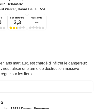
ille Delamarre
ul Walker
,
David Belle
,
RZA
se
Spectateurs
Mes amis
0
2,3
--
en arts martiaux, est chargé d'infiltrer le dangereux
 : neutraliser une arme de destruction massive
règne sur les lieux.
lo
tembre 1952
|
Drame
,
Romance