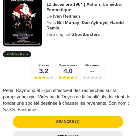
12 décembre 1984
|
Action
,
Comédie
,
Fantastique
De
Ivan Reitman
Avec
Bill Murray
,
Dan Aykroyd
,
Harold
Ramis
Titre original
Ghostbusters
Dès 8 ans
Presse
Spectateurs
Mes amis
3,2
4,0
--
Peter, Raymond et Egon effectuent des recherches sur la
parapsychologie. Virés par le Doyen de la faculté, ils décident de
fonder une société destinée à chasser les revenants. Son nom :
S.O.S. Fantômes.
SÉANCES (1)