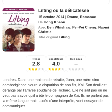
Lilting ou la délicatesse
15 octobre 2014
|
Drame
,
Romance
De
Hong Khaou
Avec
Ben Whishaw
,
Pei-Pei Cheng
,
Naomi
Christie
Titre original
Lilting
Presse
Spectateurs
Mes amis
2,8
4,0
--
Londres. Dans une maison de retraite, Junn, une mère sino-
cambodgienne pleure la disparition de son fils, Kai. Son deuil est
dérangé par l’arrivée soudaine de Richard. Elle ne sait pas ou ne
veut pas savoir qu’il a été le compagnon de Kai. Ils ne parlent pas
la même langue mais, aidés d’une interprète, vont essayer de
communiquer ...