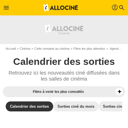
profil
menu
search
Accueil
Cinéma
Cette semaine au cinéma
Films les plus attendus
Agenda cinéma : Films du 15 octobre 2014
Calendrier des sorties
Retrouvez ici les nouveautés ciné diffusées dans
les salles de cinéma
Films à venir les plus consultés
Calendrier des sorties
Sorties ciné du mois
Sorties ciné d