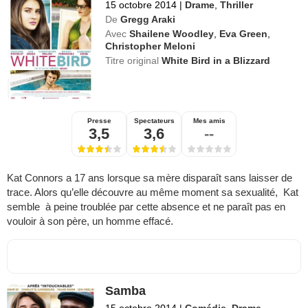
15 octobre 2014
|
Drame
,
Thriller
De
Gregg Araki
Avec
Shailene Woodley
,
Eva Green
,
Christopher Meloni
Titre original
White Bird in a Blizzard
Presse
Spectateurs
Mes amis
3,5
3,6
--
Kat Connors a 17 ans lorsque sa mère disparaît sans laisser de
trace. Alors qu’elle découvre au même moment sa sexualité, Kat
semble à peine troublée par cette absence et ne paraît pas en
vouloir à son père, un homme effacé.
Samba
15 octobre 2014
|
Comédie
,
Drame