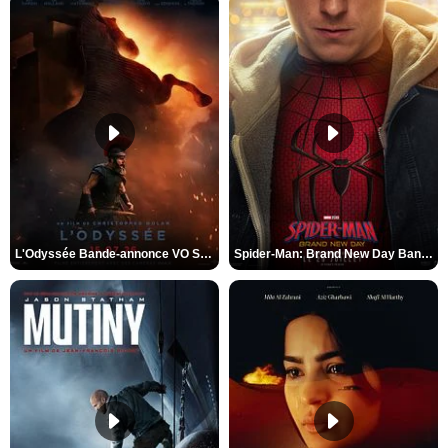
L'Odyssée Bande-annonce VO STFR
Spider-Man: Brand New Day Bande-annonce VO STFR