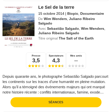
Le Sel de la terre
15 octobre 2014
|
Biopic
,
Documentaire
De
Wim Wenders
,
Juliano Ribeiro
Salgado
Avec
Sebastião Salgado
,
Wim Wenders
,
Juliano Ribeiro Salgado
Titre original
The Salt of the Earth
Presse
Spectateurs
Mes amis
3,5
4,3
--
Depuis quarante ans, le photographe Sebastião Salgado parcourt
les continents sur les traces d’une humanité en pleine mutation.
Alors qu’il a témoigné des événements majeurs qui ont marqué
notre histoire récente : conflits internationaux, famine, exode…
SÉANCES