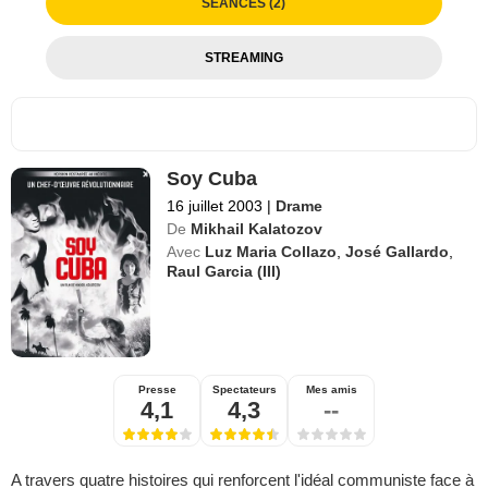
SÉANCES (2)
STREAMING
Soy Cuba
16 juillet 2003
|
Drame
De
Mikhail Kalatozov
Avec
Luz Maria Collazo
,
José Gallardo
,
Raul Garcia (III)
Presse
Spectateurs
Mes amis
4,1
4,3
--
A travers quatre histoires qui renforcent l'idéal communiste face à