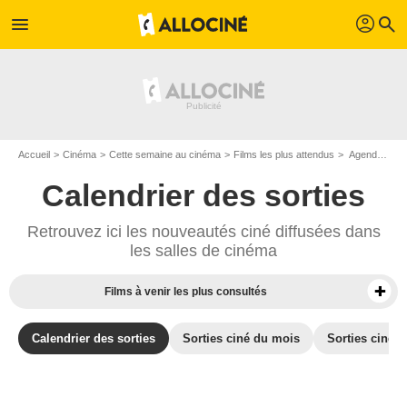
profil
menu
search
Accueil
Cinéma
Cette semaine au cinéma
Films les plus attendus
Agenda cinéma : Films du 20 octobre 2021
Calendrier des sorties
Retrouvez ici les nouveautés ciné diffusées dans
les salles de cinéma
Films à venir les plus consultés
Calendrier des sorties
Sorties ciné du mois
Sorties ciné d