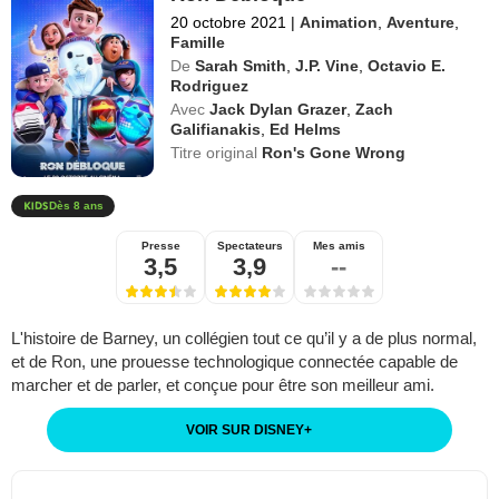
20 octobre 2021
|
Animation
,
Aventure
,
Famille
De
Sarah Smith
,
J.P. Vine
,
Octavio E.
Rodriguez
Avec
Jack Dylan Grazer
,
Zach
Galifianakis
,
Ed Helms
Titre original
Ron's Gone Wrong
Dès 8 ans
Presse
Spectateurs
Mes amis
3,5
3,9
--
L'histoire de Barney, un collégien tout ce qu’il y a de plus normal,
et de Ron, une prouesse technologique connectée capable de
marcher et de parler, et conçue pour être son meilleur ami.
VOIR SUR DISNEY
+