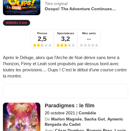
Titre original
Ooops! The Adventure Continues…
Dès 3 ans
Presse
Spectateurs
Mes amis
2,5
3,2
--
Après le Déluge, alors que l’Arche de Noé­ dérive sans terre à
l’horizon, Finny et Leah sont propulsés par-dessus bord avec
toutes les provisions… Oups ! C’est le début d’une course contre
la montre.
Paradigmes : le film
20 octobre 2021
|
Comédie
De
Marlon Magnée
,
Sacha Got
,
Aymeric
Bergada du Cadet
Avec
César Domboy
,
Romain Brau
,
Louis