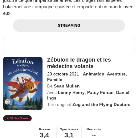
jusqu’à ce que l’impensable arrive. Les orages tant espérés
balaieront une campagne épuisée et emporteront un monde avec
eux.
STREAMING
Zébulon le dragon et les
médecins volants
20 octobre 2021
|
Animation
,
Aventure
,
Famille
De
Sean Mullen
Avec
Lenny Henry
,
Patsy Ferran
,
Daniel
Ings
Titre original
Zog and the Flying Doctors
Dès 3 ans
Presse
Spectateurs
Mes amis
3,4
3,1
--