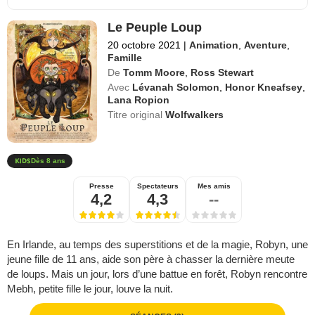
Le Peuple Loup
20 octobre 2021
|
Animation
,
Aventure
,
Famille
De
Tomm Moore
,
Ross Stewart
Avec
Lévanah Solomon
,
Honor Kneafsey
,
Lana Ropion
Titre original
Wolfwalkers
Dès 8 ans
Presse
Spectateurs
Mes amis
4,2
4,3
--
En Irlande, au temps des superstitions et de la magie, Robyn, une
jeune fille de 11 ans, aide son père à chasser la dernière meute
de loups. Mais un jour, lors d’une battue en forêt, Robyn rencontre
Mebh, petite fille le jour, louve la nuit.