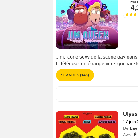
Pres
4,
Jim, icône sexy de la scène gay parisi
l’Hétérose, un étrange virus qui tra
SÉANCES (145)
Ulyss
17 juin
De
Lae
Avec
É