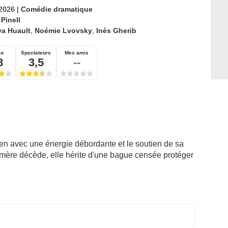
 2026
|
Comédie dramatique
 Pinell
va Huault
,
Noémie Lvovsky
,
Inès Gherib
se
Spectateurs
Mes amis
8
3,5
--
ien avec une énergie débordante et le soutien de sa
mère décède, elle hérite d'une bague censée protéger