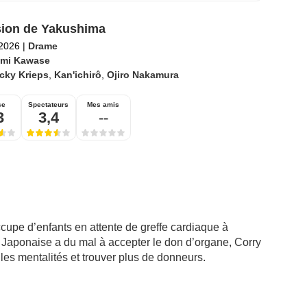
usion de Yakushima
 2026
|
Drame
mi Kawase
cky Krieps
,
Kan'ichirô
,
Ojiro Nakamura
se
Spectateurs
Mes amis
3
3,4
--
cupe d’enfants en attente de greffe cardiaque à
re Japonaise a du mal à accepter le don d’organe, Corry
 les mentalités et trouver plus de donneurs.