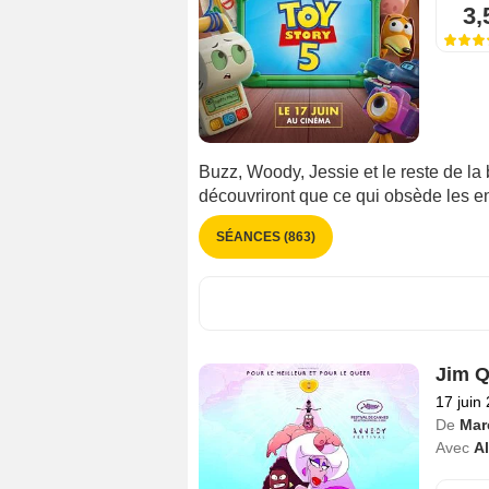
3,
Buzz, Woody, Jessie et le reste de la 
découvriront que ce qui obsède les enf
SÉANCES (863)
Jim 
17 juin
De
Mar
Avec
A