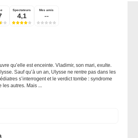
se
Spectateurs
Mes amis
7
4,1
--
re qu’elle est enceinte. Vladimir, son mari, exulte.
Ulysse. Sauf qu’à un an, Ulysse ne rentre pas dans les
pédiatres s’interrogent et le verdict tombe : syndrome
es autres. Mais ...
a