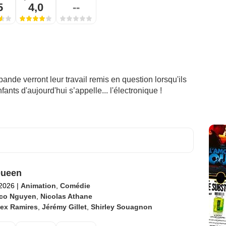
5
4,0
--
bande verront leur travail remis en question lorsqu'ils
ants d'aujourd'hui s’appelle... l'électronique !
Queen
 2026
|
Animation
,
Comédie
co Nguyen
,
Nicolas Athane
lex Ramires
,
Jérémy Gillet
,
Shirley Souagnon