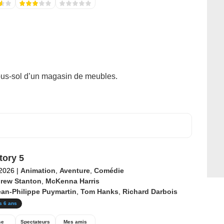
ous-sol d’un magasin de meubles.
tory 5
 2026
|
Animation
,
Aventure
,
Comédie
rew Stanton
,
McKenna Harris
ean-Philippe Puymartin
,
Tom Hanks
,
Richard Darbois
s 6 ans
se
Spectateurs
Mes amis