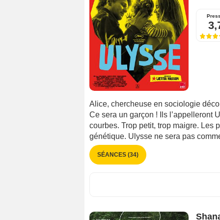
Pres
3,
Alice, chercheuse en sociologie découv
Ce sera un garçon ! Ils l’appelleront 
courbes. Trop petit, trop maigre. Les 
génétique. Ulysse ne sera pas comme l
SÉANCES (34)
Shan