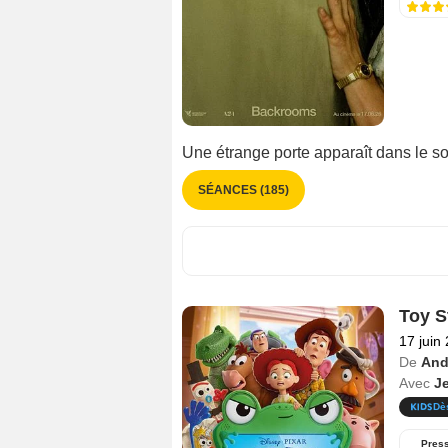
Une étrange porte apparaît dans le s
SÉANCES (185)
Toy S
17 juin
De
And
Avec
J
Dè
Pres