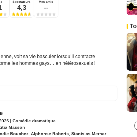
se
Spectateurs
Mes amis
1
4,3
--
To
enne, voit sa vie basculer lorsqu’il contracte
nsforme les hommes gays… en hétérosexuels !
e
 2026
|
Comédie dramatique
titia Masson
lodie Bouchez
,
Alphonse Roberts
,
Stanislas Merhar