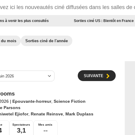
vez ici les nouveautés ciné diffusées dans les salles de
ms à venir les plus consultés
Sorties ciné US : Bientôt en France
é du mois
Sorties ciné de l'année
SUIVANTE
rooms
 2026
|
Epouvante-horreur
,
Science Fiction
e Parsons
iwetel Ejiofor
,
Renate Reinsve
,
Mark Duplass
se
Spectateurs
Mes amis
4
3,1
--