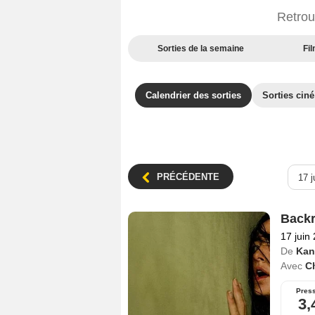
Retrou
Sorties de la semaine
Fil
Calendrier des sorties
Sorties cin
PRÉCÉDENTE
Back
17 juin
De
Kan
Avec
Ch
Pres
3,