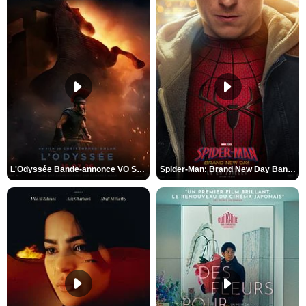
L'Odyssée Bande-annonce VO STFR
Spider-Man: Brand New Day Bande-annonce VO STFR