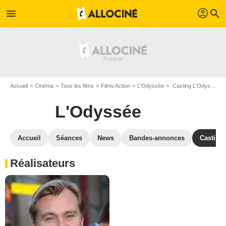
profil
menu
search
Accueil
Cinéma
Tous les films
Films Action
L'Odyssée
Casting L'Odyssée
L'Odyssée
Accueil
Séances
News
Bandes-annonces
Casting
Réalisateurs