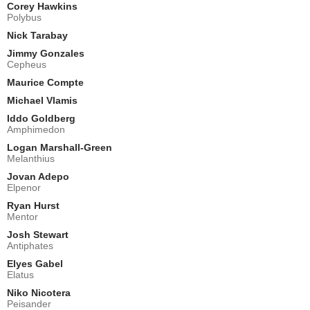
Corey Hawkins
Polybus
Nick Tarabay
Jimmy Gonzales
Cepheus
Maurice Compte
Michael Vlamis
Iddo Goldberg
Amphimedon
Logan Marshall-Green
Melanthius
Jovan Adepo
Elpenor
Ryan Hurst
Mentor
Josh Stewart
Antiphates
Elyes Gabel
Elatus
Niko Nicotera
Peisander