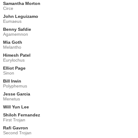
Samantha Morton
Circe
John Leguizamo
Eumaeus
Benny Safdie
Agamemnon
Mia Goth
Melantho
Himesh Patel
Eurylochus
Elliot Page
Sinon
Bill Irwin
Polyphemus
Jesse Garcia
Menetus
Will Yun Lee
Shiloh Fernandez
First Trojan
Rafi Gavron
Second Trojan