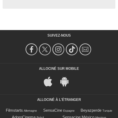
SUIVEZ-NOUS
ALLOCINÉ SUR MOBILE
ALLOCINÉ À L'ÉTRANGER
Filmstarts
SensaCine
Beyazperde
Allemagne
Espagne
Turquie
AdoroCinema
Sensacine México
Brésil
Mexique