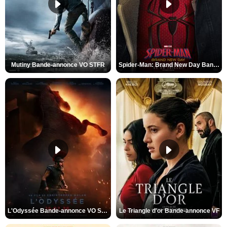
Mutiny Bande-annonce VO STFR
Spider-Man: Brand New Day Bande-annonce VO STFR
L'Odyssée Bande-annonce VO STFR
Le Triangle d'or Bande-annonce VF