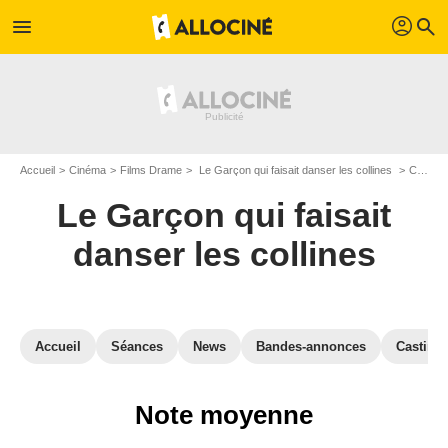
profil
menu
search
Accueil
Cinéma
Films Drame
Le Garçon qui faisait danser les collines
Critiques du film Le Garçon qui faisait danser les collines
Le Garçon qui faisait
danser les collines
Accueil
Séances
News
Bandes-annonces
Casting
Note moyenne