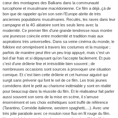
cœur des montagnes des Balkans dans la communauté
turcophone et musulmane macédonienne. Ce film a déjà ,çà de
bon que de rappeler qu’en son sein l’Europe abrite de très
anciennes populations musulmanes. Reculés, les raves dans leur
campagne et la 4G aléatoire sont les seuls liens avec la
modernité. Ce premier film d’une grande tendresse nous montre
une jeunesse coincée entre modernité et tradition mais aux
aspirations très universelles. Dans sa veine cinéma du monde, le
folklore est omniprésent à travers les costumes et la musique ;
parfois de manière peut être un peu trop appuyé, mais c’est un
bol d’air frais et si dépaysant qu’on l’accepte facilement. Et puis
c’est d’une drôlerie fine et irrésistible bien souvent ; de
nombreuses occasions sont sources à provoquer une situation
comique. Et c’est bien cette drôlerie et cet humour aiguisé qui
surgit sans prévenir qui font le sel de ce film. Les trois jeunes
comédiens dont le petit au charisme indéniable y sont en réalité
pour beaucoup dans la réussite du film. Et le réalisateur fait parler
aussi souvent son sens de la mise en scène, il s’amuse
énormément et ses choix esthétiques sont truffé de référence
(Tarantino, Comédie italienne, western spaghetti,…). Avec une
très jolie parabole avec ce mouton rose fluo en fil rouge du film.