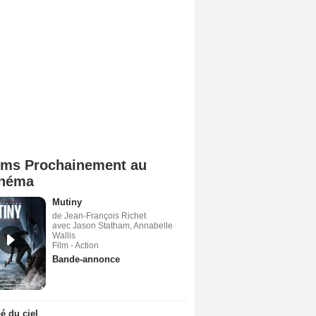
lms Prochainement au
néma
Mutiny
de Jean-François Richet
avec Jason Statham, Annabelle
Wallis
Film - Action
Bande-annonce
 du ciel