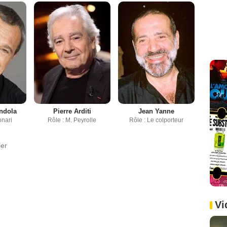
ndola
Pierre Arditi
Jean Yanne
onari
Rôle : M. Peyrolle
Rôle : Le colporteur
ier
Vi