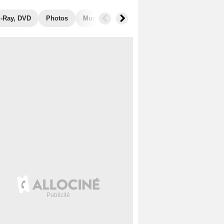
u-Ray, DVD
Photos
Musique
Secrets de tournage
Récom