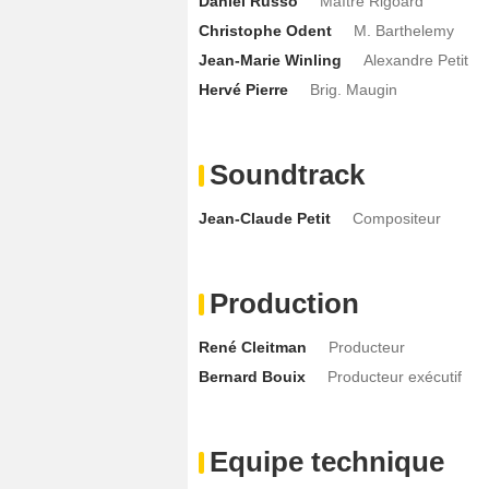
Daniel Russo
Maître Rigoard
Christophe Odent
M. Barthelemy
Jean-Marie Winling
Alexandre Petit
Hervé Pierre
Brig. Maugin
Soundtrack
Jean-Claude Petit
Compositeur
Production
René Cleitman
Producteur
Bernard Bouix
Producteur exécutif
Equipe technique