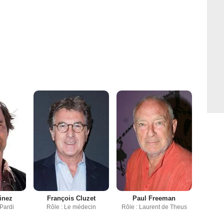
tinez
François Cluzet
Paul Freeman
 Pardi
Rôle : Le médecin
Rôle : Laurent de Theus