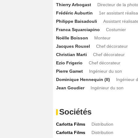
Thierry Arbogast
Directeur de la phot
Frédéric Auburtin
1er assistant réalis
Philippe Baisadouli
Assistant réalisat
Franca Squarciapino
Costumier
Noëlle Boisson
Monteur
Jacques Rouxel
Chef décorateur
Christian Marti
Chef décorateur
Ezio Frigerio
Chef décorateur
Pierre Gamet
Ingénieur du son
Dominique Hennequin (II)
Ingénieur 
Jean Goudier
Ingénieur du son
Sociétés
Carlotta Films
Distribution
Carlotta Films
Distribution