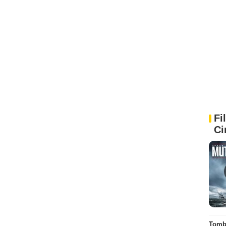
Fi
Ci
Tombé