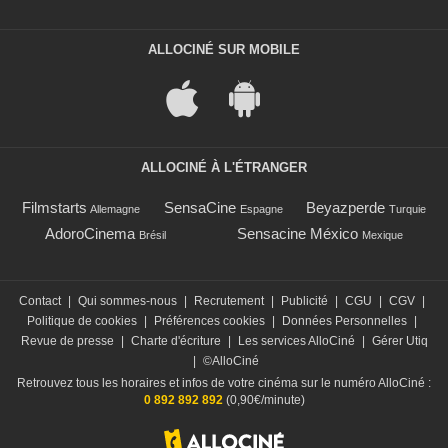
ALLOCINÉ SUR MOBILE
ALLOCINÉ À L'ÉTRANGER
Filmstarts
SensaCine
Beyazperde
Allemagne
Espagne
Turquie
AdoroCinema
Sensacine México
Brésil
Mexique
Contact
|
Qui sommes-nous
|
Recrutement
|
Publicité
|
CGU
|
CGV
|
Politique de cookies
|
Préférences cookies
|
Données Personnelles
|
Revue de presse
|
Charte d'écriture
|
Les services AlloCiné
|
Gérer Utiq
|
©AlloCiné
Retrouvez tous les horaires et infos de votre cinéma sur le numéro AlloCiné :
0 892 892 892
(0,90€/minute)