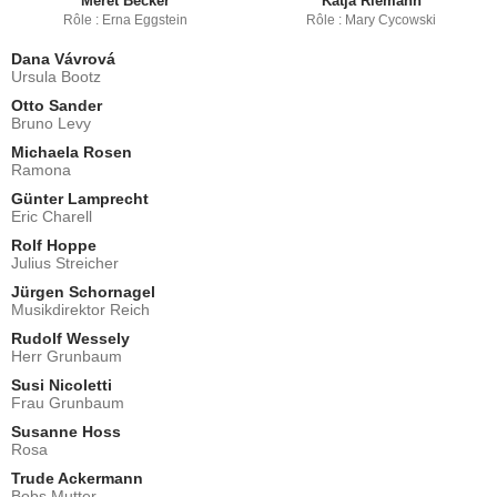
Meret Becker
Katja Riemann
Rôle : Erna Eggstein
Rôle : Mary Cycowski
Dana Vávrová
Ursula Bootz
Otto Sander
Bruno Levy
Michaela Rosen
Ramona
Günter Lamprecht
Eric Charell
Rolf Hoppe
Julius Streicher
Jürgen Schornagel
Musikdirektor Reich
Rudolf Wessely
Herr Grunbaum
Susi Nicoletti
Frau Grunbaum
Susanne Hoss
Rosa
Trude Ackermann
Bobs Mutter