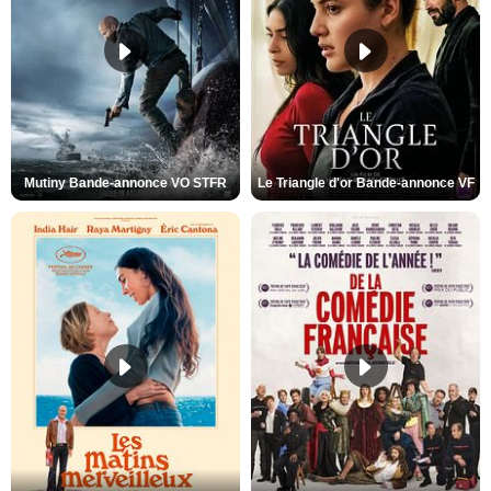
Mutiny Bande-annonce VO STFR
Le Triangle d'or Bande-annonce VF