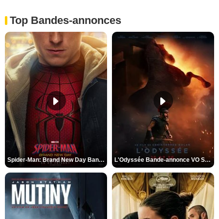
Top Bandes-annonces
Spider-Man: Brand New Day Bande-annonce VO STFR
L'Odyssée Bande-annonce VO STFR