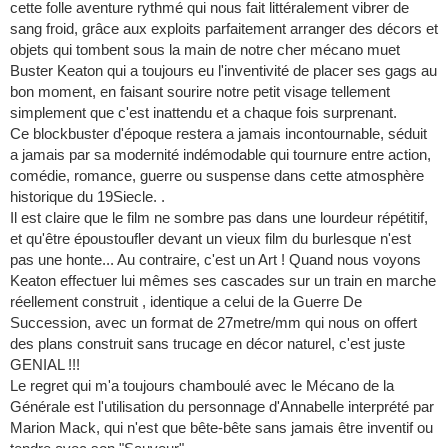
cette folle aventure rythmé qui nous fait littéralement vibrer de
sang froid, grâce aux exploits parfaitement arranger des décors et
objets qui tombent sous la main de notre cher mécano muet
Buster Keaton qui a toujours eu l'inventivité de placer ses gags au
bon moment, en faisant sourire notre petit visage tellement
simplement que c'est inattendu et a chaque fois surprenant.
Ce blockbuster d'époque restera a jamais incontournable, séduit
a jamais par sa modernité indémodable qui tournure entre action,
comédie, romance, guerre ou suspense dans cette atmosphère
historique du 19Siecle. .
Il est claire que le film ne sombre pas dans une lourdeur répétitif,
et qu'être époustoufler devant un vieux film du burlesque n'est
pas une honte... Au contraire, c'est un Art ! Quand nous voyons
Keaton effectuer lui mêmes ses cascades sur un train en marche
réellement construit , identique a celui de la Guerre De
Succession, avec un format de 27metre/mm qui nous on offert
des plans construit sans trucage en décor naturel, c'est juste
GENIAL !!!
Le regret qui m'a toujours chamboulé avec le Mécano de la
Générale est l'utilisation du personnage d'Annabelle interprété par
Marion Mack, qui n'est que bête-bête sans jamais être inventif ou