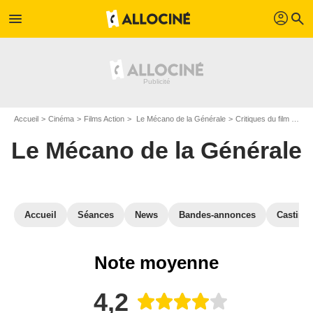
profil
menu
search
Accueil
Cinéma
Films Action
Le Mécano de la Générale
Critiques du film Le Mécano de la Générale
Le Mécano de la Générale
Accueil
Séances
News
Bandes-annonces
Casting
Note moyenne
4,2