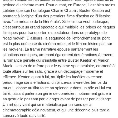
période du cinéma muet. Pour autant, en Europe, il est bien moins
célèbre que son homologue Charlie Chaplin. Buster Keaton est
pourtant à l’origine d’un des premiers films d’action de l’Histoire
avec “Le mécano de la Générale”. Si le film se veut burlesque,
c’est surtout un grand spectacle qui multiplie les prises de risques
filmiques pour transporter le spectateur dans ce prototype de
“road movie”. D’ailleurs, la séquence de l’effondrement du pont
est la plus coûteuse du cinéma muet, et le film ne lésine pas sur
les moyens. La trame narrative épouse parfaitement les
situations comiques, amenant également des émotions à travers
la romance géniale qui s’installe entre Buster Keaton et Marion
Mack. Il en va de même pour le rythme spectaculaire, emmené à
toute allure sur les rails, grâce à un découpage moderne et
efficace. Keaton quant à lui, multiplie les facéties avec son
personnage sans émotions, un pince-sans-rire des temps du
muet. Il donne au film toute sa splendeur dans un rôle qui lui est
taillé, faisant parler son génie de comédien, notamment grâce à
sa gestuelle passant par le corps avant de passer par le visage.
Un art du vivant qui se matérialise par un sens de la
cinématographie déjà novateur, et qui une décennie plus tard a
conservé toute sa vitalité.