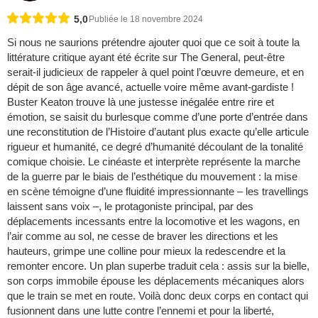
5,0
Publiée le 18 novembre 2024
Si nous ne saurions prétendre ajouter quoi que ce soit à toute la
littérature critique ayant été écrite sur The General, peut-être
serait-il judicieux de rappeler à quel point l’œuvre demeure, et en
dépit de son âge avancé, actuelle voire même avant-gardiste !
Buster Keaton trouve là une justesse inégalée entre rire et
émotion, se saisit du burlesque comme d’une porte d’entrée dans
une reconstitution de l’Histoire d’autant plus exacte qu’elle articule
rigueur et humanité, ce degré d’humanité découlant de la tonalité
comique choisie. Le cinéaste et interprète représente la marche
de la guerre par le biais de l’esthétique du mouvement : la mise
en scène témoigne d’une fluidité impressionnante – les travellings
laissent sans voix –, le protagoniste principal, par des
déplacements incessants entre la locomotive et les wagons, en
l’air comme au sol, ne cesse de braver les directions et les
hauteurs, grimpe une colline pour mieux la redescendre et la
remonter encore. Un plan superbe traduit cela : assis sur la bielle,
son corps immobile épouse les déplacements mécaniques alors
que le train se met en route. Voilà donc deux corps en contact qui
fusionnent dans une lutte contre l’ennemi et pour la liberté,