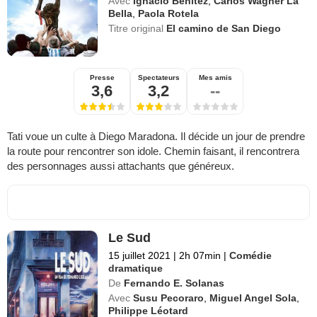
Avec
Ignacio Benitez
,
Carlos Wagner La
Bella
,
Paola Rotela
Titre original
El camino de San Diego
Presse
Spectateurs
Mes amis
3,6
3,2
--
Tati voue un culte à Diego Maradona. Il décide un jour de prendre
la route pour rencontrer son idole. Chemin faisant, il rencontrera
des personnages aussi attachants que généreux.
Le Sud
15 juillet 2021
|
2h 07min
|
Comédie
dramatique
De
Fernando E. Solanas
Avec
Susu Pecoraro
,
Miguel Angel Sola
,
Philippe Léotard