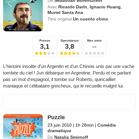
De
Sebastián Borensztein
Avec
Ricardo Darín
,
Ignacio Huang
,
Muriel Santa Ana
Titre original
Un cuento chino
Presse
Spectateurs
Mes amis
3,1
3,8
--
L'histoire insolite d'un Argentin et d'un Chinois unis par une vache
tombée du ciel ! Jun débarque en Argentine. Perdu et ne parlant
pas un mot d'espagnol, il tombe sur Roberto, quincaillier
maniaque et célibataire grincheux, qui le recueille malgré lui.
Puzzle
23 juin 2010
|
1h 28min
|
Comédie
dramatique
De
Natalia Smirnoff