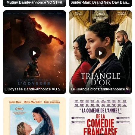
Mutiny Bande-annonce VO STFR
Spider-Man: Brand New Day Bande-annonce VO STFR
L'Odyssée Bande-annonce VO STFR
Le Triangle d'or Bande-annonce VF