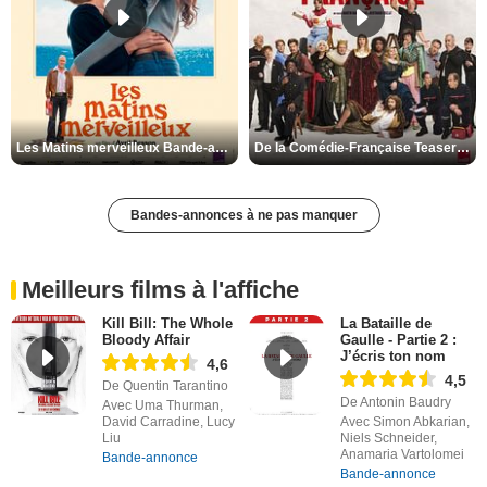
Les Matins merveilleux Bande-annonce VF
De la Comédie-Française Teaser VF
Bandes-annonces à ne pas manquer
Meilleurs films à l'affiche
Kill Bill: The Whole
La Bataille de
Bloody Affair
Gaulle - Partie 2 :
J’écris ton nom
4,6
4,5
De Quentin Tarantino
De Antonin Baudry
Avec Uma Thurman,
David Carradine, Lucy
Avec Simon Abkarian,
Liu
Niels Schneider,
Anamaria Vartolomei
Bande-annonce
Bande-annonce