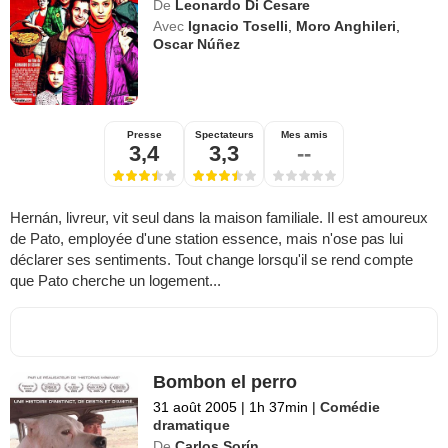
De
Leonardo Di Cesare
Avec
Ignacio Toselli
,
Moro Anghileri
,
Oscar Núñez
Presse
Spectateurs
Mes amis
3,4
3,3
--
Hernán, livreur, vit seul dans la maison familiale. Il est amoureux
de Pato, employée d'une station essence, mais n'ose pas lui
déclarer ses sentiments. Tout change lorsqu'il se rend compte
que Pato cherche un logement...
Bombon el perro
31 août 2005
|
1h 37min
|
Comédie
dramatique
De
Carlos Sorín