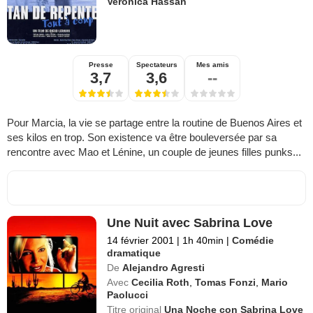
Verónica Hassan
Presse
Spectateurs
Mes amis
3,7
3,6
--
Pour Marcia, la vie se partage entre la routine de Buenos Aires et
ses kilos en trop. Son existence va être bouleversée par sa
rencontre avec Mao et Lénine, un couple de jeunes filles punks...
Une Nuit avec Sabrina Love
14 février 2001
|
1h 40min
|
Comédie
dramatique
De
Alejandro Agresti
Avec
Cecilia Roth
,
Tomas Fonzi
,
Mario
Paolucci
Titre original
Una Noche con Sabrina Love