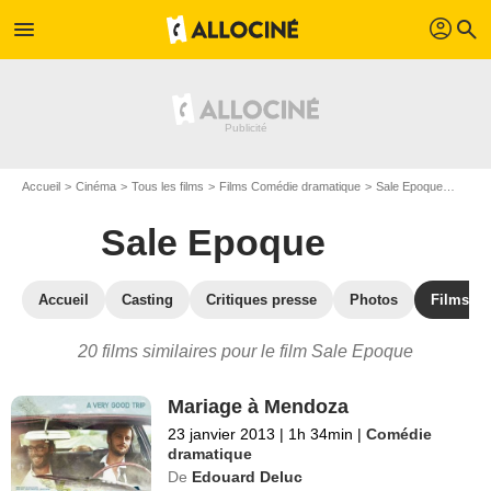
profil
menu
search
Accueil
Cinéma
Tous les films
Films Comédie dramatique
Sale Epoque
Les fi
Sale Epoque
Accueil
Casting
Critiques presse
Photos
Films si
20 films similaires pour le film Sale Epoque
Mariage à Mendoza
23 janvier 2013
|
1h 34min
|
Comédie
dramatique
De
Edouard Deluc