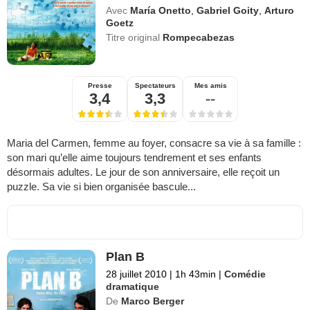
Avec
María Onetto
,
Gabriel Goity
,
Arturo
Goetz
Titre original
Rompecabezas
Presse
Spectateurs
Mes amis
3,4
3,3
--
Maria del Carmen, femme au foyer, consacre sa vie à sa famille :
son mari qu’elle aime toujours tendrement et ses enfants
désormais adultes. Le jour de son anniversaire, elle reçoit un
puzzle. Sa vie si bien organisée bascule...
Plan B
28 juillet 2010
|
1h 43min
|
Comédie
dramatique
De
Marco Berger