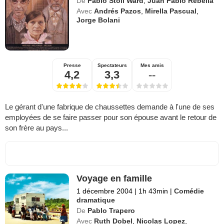
De
Pablo Stoll Ward
,
Juan Pablo Rebella
Avec
Andrés Pazos
,
Mirella Pascual
,
Jorge Bolani
Presse
Spectateurs
Mes amis
4,2
3,3
--
Le gérant d'une fabrique de chaussettes demande à l'une de ses
employées de se faire passer pour son épouse avant le retour de
son frère au pays...
Voyage en famille
1 décembre 2004
|
1h 43min
|
Comédie
dramatique
De
Pablo Trapero
Avec
Ruth Dobel
,
Nicolas Lopez
,