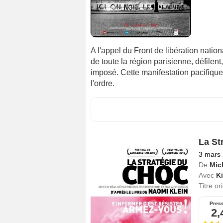
A l'appel du Front de libération nation
de toute la région parisienne, défilent
imposé. Cette manifestation pacifique
l'ordre.
La St
3 mars
De
Mic
Avec
Ki
Titre or
Pres
2,