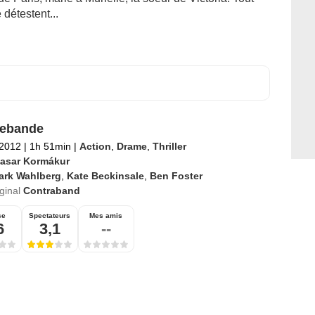
 détestent...
rebande
 2012
|
1h 51min
|
Action
,
Drame
,
Thriller
tasar Kormákur
ark Wahlberg
,
Kate Beckinsale
,
Ben Foster
iginal
Contraband
se
Spectateurs
Mes amis
6
3,1
--