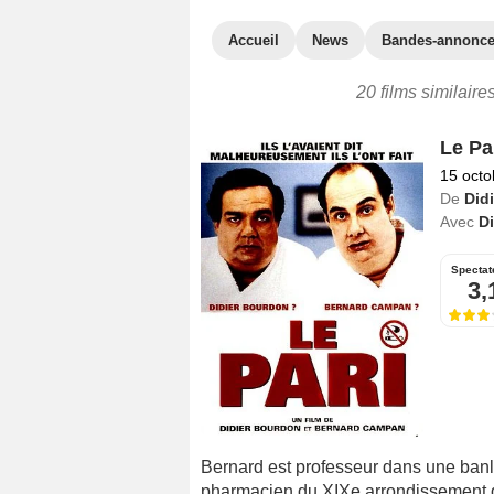
Accueil
News
Bandes-annonc
20 films similaire
Le Pa
15 octo
De
Did
Avec
D
Spectat
3,
Bernard est professeur dans une banlie
pharmacien du XIXe arrondissement de 