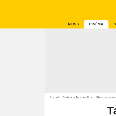
NEWS
CINÉMA
S
Accueil
Cinéma
Tous les films
Films document
T