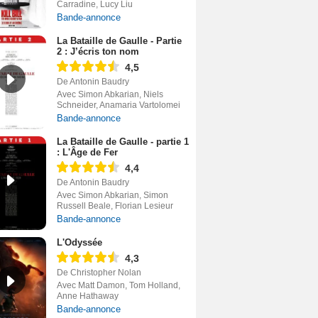
Carradine, Lucy Liu
Bande-annonce
La Bataille de Gaulle - Partie
2 : J’écris ton nom
4,5
De Antonin Baudry
Avec Simon Abkarian, Niels
Schneider, Anamaria Vartolomei
Bande-annonce
La Bataille de Gaulle - partie 1
: L'Âge de Fer
4,4
De Antonin Baudry
Avec Simon Abkarian, Simon
Russell Beale, Florian Lesieur
Bande-annonce
L'Odyssée
4,3
De Christopher Nolan
Avec Matt Damon, Tom Holland,
Anne Hathaway
Bande-annonce