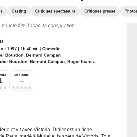
es
Casting
Critiques spectateurs
Critiques presse
Photo
s pour le film Tabac, la conspiration
ri
bre 1997
|
1h 40min
|
Comédie
ier Bourdon
,
Bernard Campan
idier Bourdon
,
Bernard Campan
,
Roger Ibanez
eurs
Mes amis
1
--
ue et vit avec Victoria. Didier est un riche
Paris, marié à Murielle, la soeur de Victoria. Tout