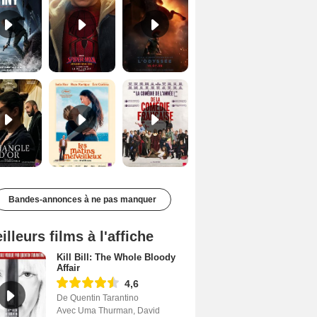
Le Triangle d'or Bande-annonce VF
Les Matins merveilleux Bande-annonce VF
De la Comédie-Française Teaser VF
Bandes-annonces à ne pas manquer
illeurs films à l'affiche
Kill Bill: The Whole Bloody
Affair
4,6
De Quentin Tarantino
Avec Uma Thurman, David