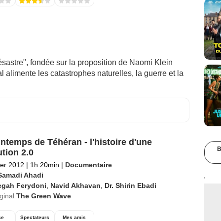
sastre", fondée sur la proposition de Naomi Klein
l alimente les catastrophes naturelles, la guerre et la
intemps de Téhéran - l'histoire d'une
B
ution 2.0
ier 2012
|
1h 20min
|
Documentaire
 Samadi Ahadi
'
egah Ferydoni
,
Navid Akhavan
,
Dr. Shirin Ebadi
iginal
The Green Wave
se
Spectateurs
Mes amis