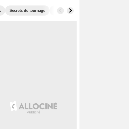
s
Secrets de tournage
Récompenses
Films similaires