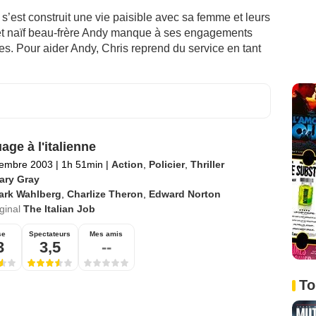
s’est construit une vie paisible avec sa femme et leurs
e et naïf beau-frère Andy manque à ses engagements
es. Pour aider Andy, Chris reprend du service en tant
age à l'italienne
tembre 2003
|
1h 51min
|
Action
,
Policier
,
Thriller
Gary Gray
ark Wahlberg
,
Charlize Theron
,
Edward Norton
iginal
The Italian Job
se
Spectateurs
Mes amis
3
3,5
--
To