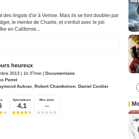
 des lingots d'or à Venise. Mais ils se font doubler par
ger, le mentor de Charlie, et s'enfuit avec le joli
tre en Californie...
ours heureux
mbre 2013
|
1h 37min
|
Documentaire
es Perret
aymond Aubrac
,
Robert Chambeiron
,
Daniel Cordier
se
Spectateurs
Mes amis
Me
6
4,1
--