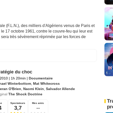
ale (F.L.N.), des milliers d'Algériens venus de Paris et
, le 17 octobre 1961, contre le couvre-feu qui leur est
 sera très sévèrement réprimée par les forces de
ratégie du choc
 2010
|
1h 20min
|
Documentaire
hael Winterbottom
,
Mat Whitecross
eran O'Brien
,
Naomi Klein
,
Salvador Allende
iginal
The Shock Doctrine
Tr
se
Spectateurs
Mes amis
pr
4
3,7
--