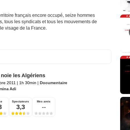
erritoire français encore occupé, seize hommes
es, tous les syndicats et tous les mouvements de
le visage de la France.
 noie les Algériens
bre 2011
|
1h 30min
|
Documentaire
mina Adi
se
Spectateurs
Mes amis
8
3,3
--