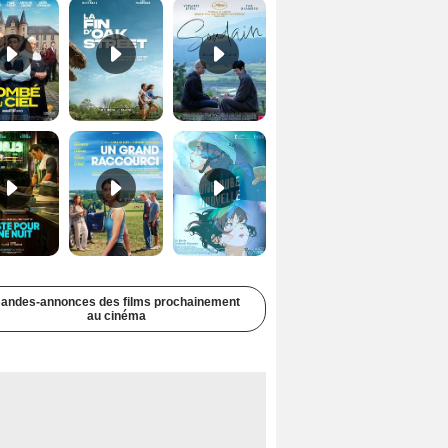
Juste pour une nuit Bande-annonce VO STFR
Un grand raccourci Bande-annonce VF
Une aube nouvelle Bande-annonce VO STFR
andes-annonces des films prochainement
au cinéma