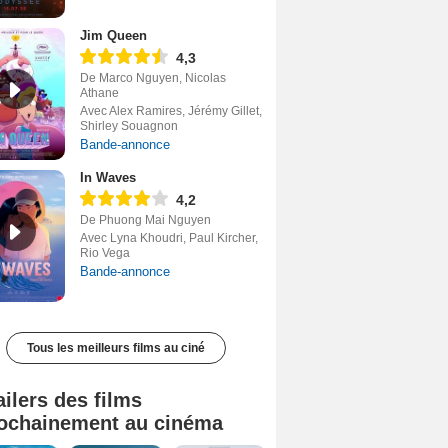
Jim Queen
4,3
De Marco Nguyen, Nicolas
Athane
Avec Alex Ramires, Jérémy Gillet,
Shirley Souagnon
Bande-annonce
In Waves
4,2
De Phuong Mai Nguyen
Avec Lyna Khoudri, Paul Kircher,
Rio Vega
Bande-annonce
Tous les meilleurs films au ciné
ailers des films
ochainement au cinéma
Tombé du ciel Bande-annonce VF
La fin d’Oak Street Bande-annonce VO STFR
Soudain Bande-annonce VF STFR