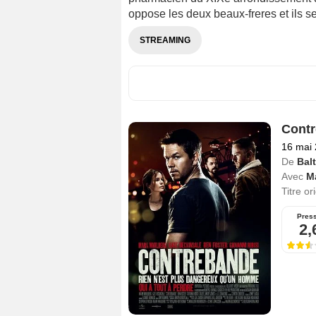
oppose les deux beaux-freres et ils se
STREAMING
Cont
16 mai
De
Bal
Avec
M
Titre or
Pres
2,