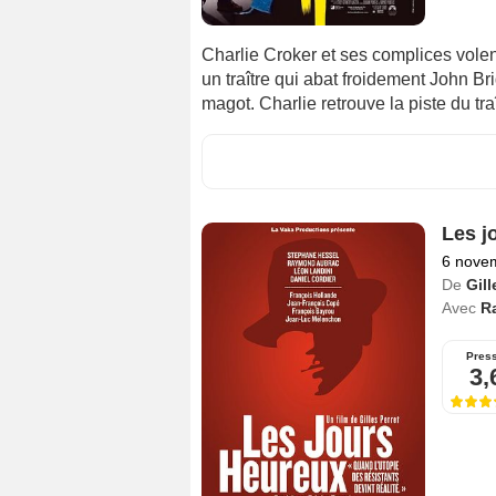
Charlie Croker et ses complices volent
un traître qui abat froidement John Brid
magot. Charlie retrouve la piste du traî
Les j
6 nove
De
Gill
Avec
R
Pres
3,