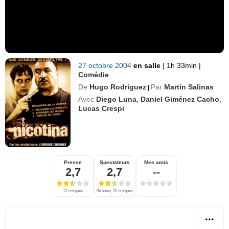
27 octobre 2004
en salle
|
1h 33min
|
Comédie
De
Hugo Rodriguez
Par
Martin Salinas
|
Avec
Diego Luna
,
Daniel Giménez Cacho
,
Lucas Crespi
Presse
Spectateurs
Mes amis
2,7
2,7
--
12 critiques
84 notes, 20 critiques