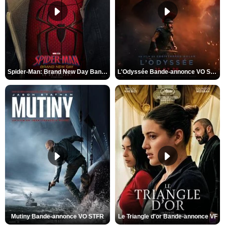
Spider-Man: Brand New Day Bande-annonce VO STFR
L'Odyssée Bande-annonce VO STFR
Mutiny Bande-annonce VO STFR
Le Triangle d'or Bande-annonce VF