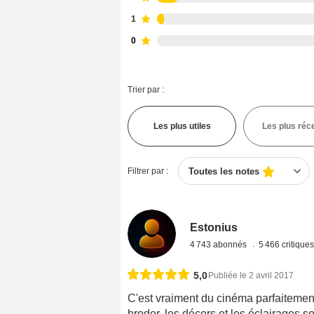
1
0
Trier par :
Les plus utiles
Les plus réc
Filtrer par :
Toutes les notes
Estonius
4 743 abonnés
5 466 critique
5,0
Publiée le 2 avril 2017
C'est vraiment du cinéma parfaitement 
broder, les décors et les éclairages s