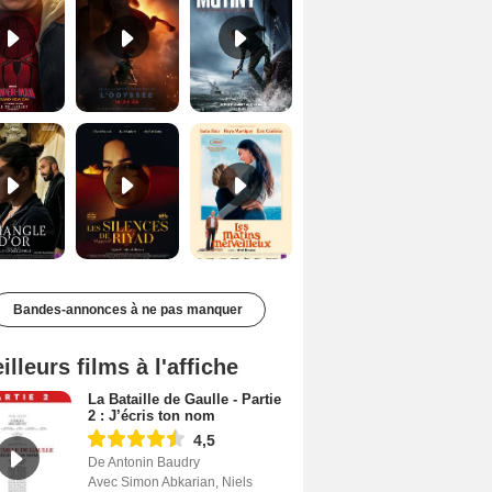
Le Triangle d'or Bande-annonce VF
Les Silences de Riyad Bande-annonce VO STFR
Les Matins merveilleux Bande-annonce VF
Bandes-annonces à ne pas manquer
illeurs films à l'affiche
La Bataille de Gaulle - Partie
2 : J’écris ton nom
4,5
De Antonin Baudry
Avec Simon Abkarian, Niels