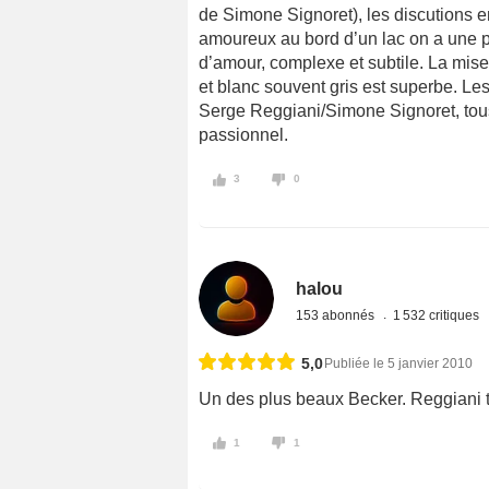
de Simone Signoret), les discutions e
amoureux au bord d’un lac on a une pet
d’amour, complexe et subtile. La mise
et blanc souvent gris est superbe. Le
Serge Reggiani/Simone Signoret, tous
passionnel.
3
0
halou
153 abonnés
1 532 critiques
5,0
Publiée le 5 janvier 2010
Un des plus beaux Becker. Reggiani ti
1
1