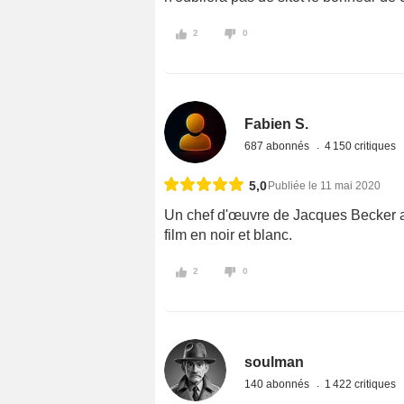
2
0
Fabien S.
687 abonnés
4 150 critiques
5,0
Publiée le 11 mai 2020
Un chef d'œuvre de Jacques Becker a
film en noir et blanc.
2
0
soulman
140 abonnés
1 422 critiques