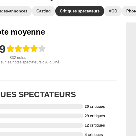
ndes-annonces
Casting
Critiques spectateurs
VOD
Phot
te moyenne
,9
832 notes
 sur les notes spectateurs d'AlloCiné
IQUES SPECTATEURS
20 critiques
29 critiques
12 critiques
4 critiques