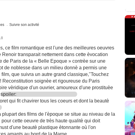
ques
Suivre son activité
18
, ce film romantique est l'une des meilleures oeuvres
 Renoir transparait nettement dans cette èvocation
re de Paris de la « Belle Epoque » contrèe sur une
ept de noblesse dans un milieu donnè a permis une
e film, que suivra un autre grand classique,"Touchez
s! Reconstitution soignèe et rigoureuse du Paris
oire vèridique d'un ouvrier, amoureux d'une prostituèe
,
spoiler:
t qui fit chavirer tous les coeurs et dont la beautè
 plupart des films de l'èpoque se situe au niveau de la
pour cette oeuvre de très haute qualitè qui doit
st d'une beautè plastique ètonnante où l'on
 ces amants au bord de la Marne...