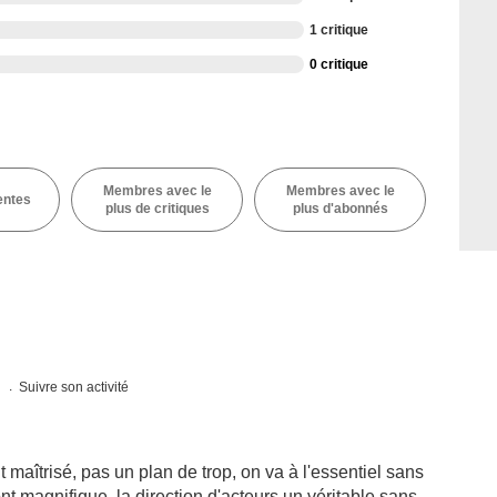
1 critique
0 critique
Membres avec le
Membres avec le
entes
plus de critiques
plus d'abonnés
s
Suivre son activité
maîtrisé, pas un plan de trop, on va à l'essentiel sans
ont magnifique, la direction d'acteurs un véritable sans