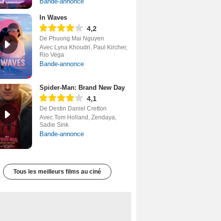
Bande-annonce
In Waves
4,2
De Phuong Mai Nguyen
Avec Lyna Khoudri, Paul Kircher,
Rio Vega
Bande-annonce
Spider-Man: Brand New Day
4,1
De Destin Daniel Cretton
Avec Tom Holland, Zendaya,
Sadie Sink
Bande-annonce
Tous les meilleurs films au ciné