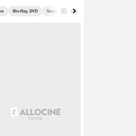
os
Blu-Ray, DVD
Secrets de tournage
Récompenses
Fil