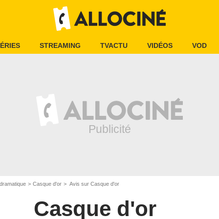
ÉRIES
STREAMING
TVACTU
VIDÉOS
VOD
dramatique
Casque d'or
Avis sur Casque d'or
Casque d'or