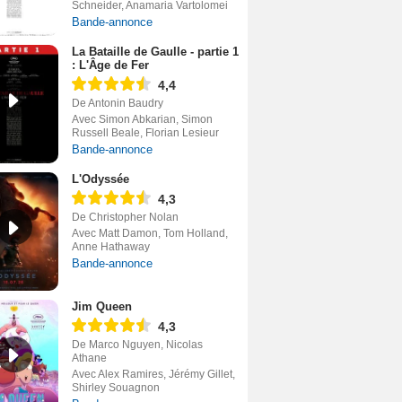
Schneider, Anamaria Vartolomei
Bande-annonce
La Bataille de Gaulle - partie 1
: L'Âge de Fer
4,4
De Antonin Baudry
Avec Simon Abkarian, Simon
Russell Beale, Florian Lesieur
Bande-annonce
L'Odyssée
4,3
De Christopher Nolan
Avec Matt Damon, Tom Holland,
Anne Hathaway
Bande-annonce
Jim Queen
4,3
De Marco Nguyen, Nicolas
Athane
Avec Alex Ramires, Jérémy Gillet,
Shirley Souagnon