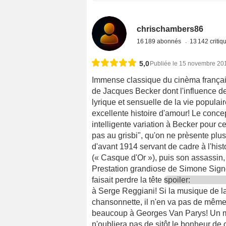
chrischambers86
16 189 abonnés
13 142 criti
5,0
Publiée le 15 novembre 20
Immense classique du cinèma français
de Jacques Becker dont l'influence de
lyrique et sensuelle de la vie populai
excellente histoire d'amour! Le conc
intelligente variation à Becker pour c
pas au grisbi", qu'on ne prèsente plu
d'avant 1914 servant de cadre à l'hist
(« Casque d'Or »), puis son assassin
Prestation grandiose de Simone Signore
faisait perdre la tête
spoiler:
à Serge Reggiani! Si la musique de la
chansonnette, il n'en va pas de même 
beaucoup à Georges Van Parys! Un mu
n'oubliera pas de sitôt le bonheur de