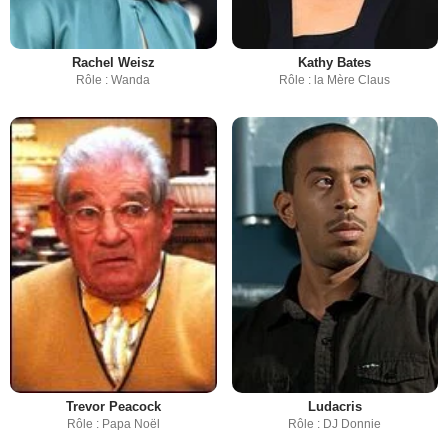
Rachel Weisz
Kathy Bates
Rôle : Wanda
Rôle : la Mère Claus
Trevor Peacock
Ludacris
Rôle : Papa Noël
Rôle : DJ Donnie