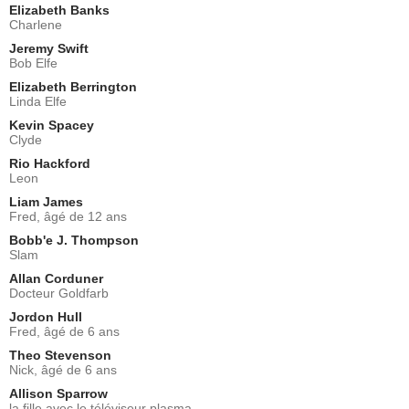
Elizabeth Banks
Charlene
Jeremy Swift
Bob Elfe
Elizabeth Berrington
Linda Elfe
Kevin Spacey
Clyde
Rio Hackford
Leon
Liam James
Fred, âgé de 12 ans
Bobb'e J. Thompson
Slam
Allan Corduner
Docteur Goldfarb
Jordon Hull
Fred, âgé de 6 ans
Theo Stevenson
Nick, âgé de 6 ans
Allison Sparrow
la fille avec le téléviseur plasma