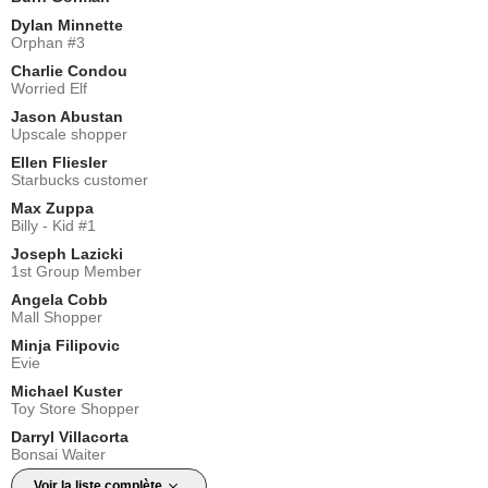
Dylan Minnette
Orphan #3
Charlie Condou
Worried Elf
Jason Abustan
Upscale shopper
Ellen Fliesler
Starbucks customer
Max Zuppa
Billy - Kid #1
Joseph Lazicki
1st Group Member
Angela Cobb
Mall Shopper
Minja Filipovic
Evie
Michael Kuster
Toy Store Shopper
Darryl Villacorta
Bonsai Waiter
Voir la liste complète