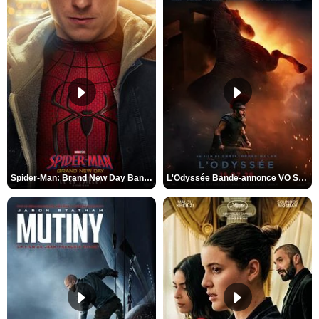
Spider-Man: Brand New Day Bande-annonce VO STFR
L'Odyssée Bande-annonce VO STFR