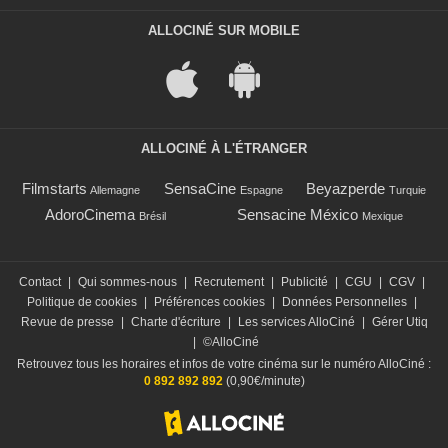
ALLOCINÉ SUR MOBILE
ALLOCINÉ À L'ÉTRANGER
Filmstarts
SensaCine
Beyazperde
Allemagne
Espagne
Turquie
AdoroCinema
Sensacine México
Brésil
Mexique
Contact
|
Qui sommes-nous
|
Recrutement
|
Publicité
|
CGU
|
CGV
|
Politique de cookies
|
Préférences cookies
|
Données Personnelles
|
Revue de presse
|
Charte d'écriture
|
Les services AlloCiné
|
Gérer Utiq
|
©AlloCiné
Retrouvez tous les horaires et infos de votre cinéma sur le numéro AlloCiné :
0 892 892 892
(0,90€/minute)