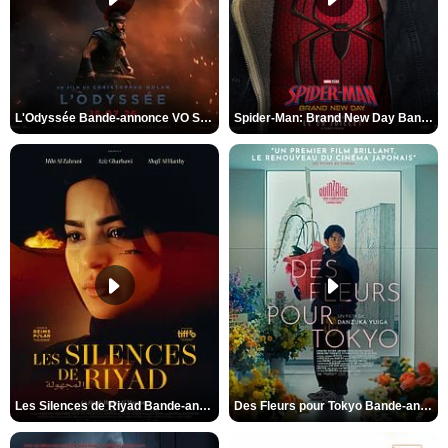
L'Odyssée Bande-annonce VO STFR
Spider-Man: Brand New Day Bande-annonce VO STFR
Les Silences de Riyad Bande-annonce VO STFR
Des Fleurs pour Tokyo Bande-annonce VO STFR