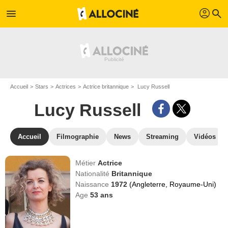
profil
menu
search
Accueil
Stars
Actrices
Actrice britannique
Lucy Russell
Lucy Russell
Accueil
Filmographie
News
Streaming
Vidéos
Métier
Actrice
Nationalité
Britannique
Naissance
1972
(Angleterre, Royaume-Uni)
Age
53
ans