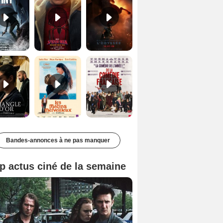
Le Triangle d'or Bande-annonce VF
Les Matins merveilleux Bande-annonce VF
De la Comédie-Française Teaser VF
Bandes-annonces à ne pas manquer
p actus ciné de la semaine