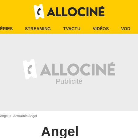
ÉRIES
STREAMING
TVACTU
VIDÉOS
VOD
Angel
Actualités Angel
Angel