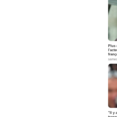
Plus 
l'act
franç
samed
"Il y
tranq