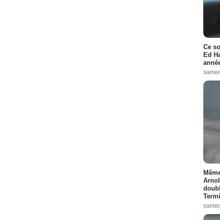
Ce so
Ed Ha
année
samed
Même 
Arnol
doubl
Termi
samed