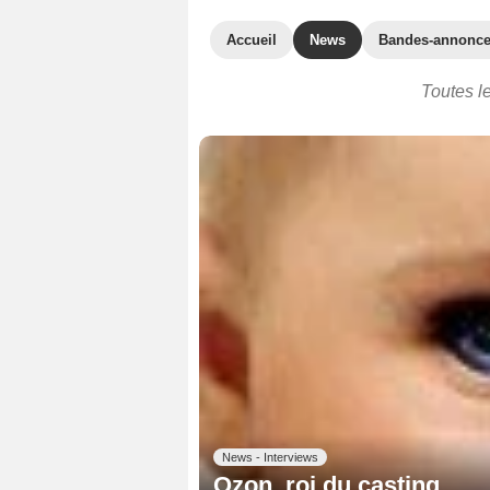
Accueil
News
Bandes-annonc
Toutes le
News - Interviews
Ozon, roi du casting