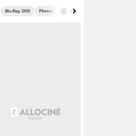
Blu-Ray, DVD
Photos
Secrets de tournage
Box Office