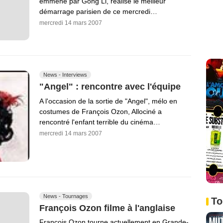
emmené par Gong Li, réalise le meilleur
démarrage parisien de ce mercredi…
mercredi 14 mars 2007
News - Interviews
"Angel" : rencontre avec l'équipe
A l'occasion de la sortie de "Angel", mélo en
costumes de François Ozon, Allociné a
rencontré l'enfant terrible du cinéma…
mercredi 14 mars 2007
News - Tournages
To
François Ozon filme à l'anglaise
François Ozon tourne actuellement en Grande-