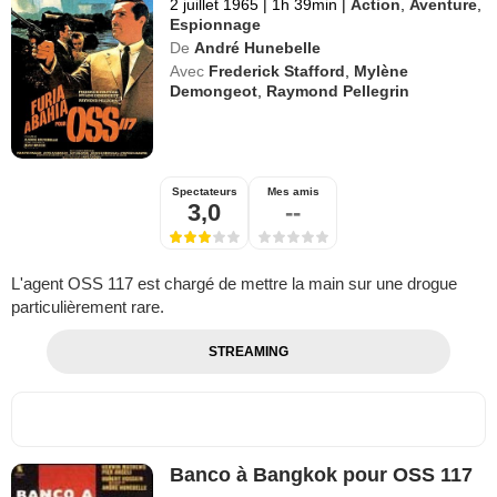
2 juillet 1965
|
1h 39min
|
Action
,
Aventure
,
Espionnage
De
André Hunebelle
Avec
Frederick Stafford
,
Mylène
Demongeot
,
Raymond Pellegrin
Spectateurs
Mes amis
3,0
--
L'agent OSS 117 est chargé de mettre la main sur une drogue
particulièrement rare.
STREAMING
Banco à Bangkok pour OSS 117