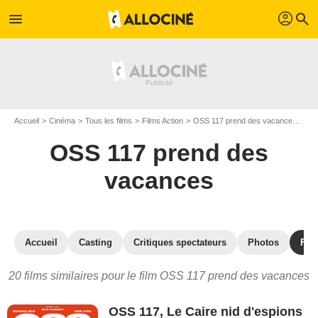
profil
menu
search
Accueil
Cinéma
Tous les films
Films Action
OSS 117 prend des vacances
Les
OSS 117 prend des
vacances
Accueil
Casting
Critiques spectateurs
Photos
Film
20 films similaires pour le film OSS 117 prend des vacances
OSS 117, Le Caire nid d'espions