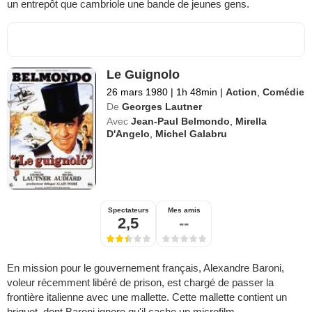
un entrepôt que cambriole une bande de jeunes gens.
Le Guignolo
26 mars 1980
|
1h 48min
|
Action
,
Comédie
De
Georges Lautner
Avec
Jean-Paul Belmondo
,
Mirella
D'Angelo
,
Michel Galabru
Spectateurs
Mes amis
2,5
--
En mission pour le gouvernement français, Alexandre Baroni,
voleur récemment libéré de prison, est chargé de passer la
frontière italienne avec une mallette. Cette mallette contient un
briquet, dont Baroni ignore qu'il cache un microfilm...