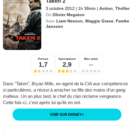
Taken 2
3 octobre 2012
|
1h 38min
|
Action
,
Thriller
De
Olivier Megaton
Avec
Liam Neeson
,
Maggie Grace
,
Famke
Janssen
Presse
Spectateurs
Mes amis
1,7
2,9
--
Dans "Taken", Bryan Mills, ex-agent de la CIA aux compétences
si particulières, a réussi à arracher sa fille des mains d’un gang
mafieux. Un an plus tard, le chef du clan réclame vengeance.
Cette fois-ci, c’est après lui qu’ils en ont.
VOIR SUR DISNEY
+