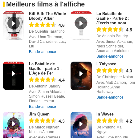
Meilleurs films à l'affiche
Kill Bill: The Whole
La Bataille de
Bloody Affair
Gaulle - Partie 2 :
J’écris ton nom
4,6
4,5
De Quentin Tarantino
De Antonin Baudry
Avec Uma Thurman,
David Carradine, Lucy
Avec Simon Abkarian,
Liu
Niels Schneider,
Anamaria Vartolomei
Bande-annonce
Bande-annonce
La Bataille de
L'Odyssée
Gaulle - partie 1 :
4,3
L'Âge de Fer
De Christopher Nolan
4,4
Avec Matt Damon, Tom
De Antonin Baudry
Holland, Anne
Avec Simon Abkarian,
Hathaway
Simon Russell Beale,
Bande-annonce
Florian Lesieur
Bande-annonce
Jim Queen
In Waves
4,3
4,2
De Marco Nguyen,
De Phuong Mai
Nicolas Athane
Nguyen
Avec Alex Ramires,
Avec Lyna Khoudri,