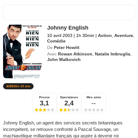
Johnny English
10 avril 2003
|
1h 30min
|
Action
,
Aventure
,
Comédie
De
Peter Howitt
Avec
Rowan Atkinson
,
Natalie Imbruglia
,
John Malkovich
Dès 10 ans
Presse
Spectateurs
Mes amis
3,1
2,4
--
Johnny English, un agent des services secrets britanniques
incompétent, se retrouve confronté à Pascal Sauvage, un
machiavélique milliardaire français qui aspire à devenir roi