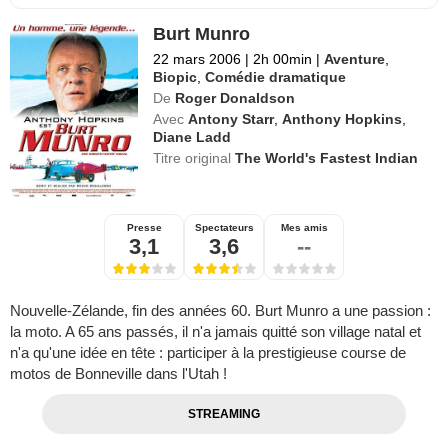
Burt Munro
22 mars 2006
|
2h 00min
|
Aventure
,
Biopic
,
Comédie dramatique
De
Roger Donaldson
Avec
Antony Starr
,
Anthony Hopkins
,
Diane Ladd
Titre original
The World's Fastest Indian
Presse
Spectateurs
Mes amis
3,1
3,6
--
Nouvelle-Zélande, fin des années 60. Burt Munro a une passion :
la moto. A 65 ans passés, il n'a jamais quitté son village natal et
n'a qu'une idée en tête : participer à la prestigieuse course de
motos de Bonneville dans l'Utah !
STREAMING