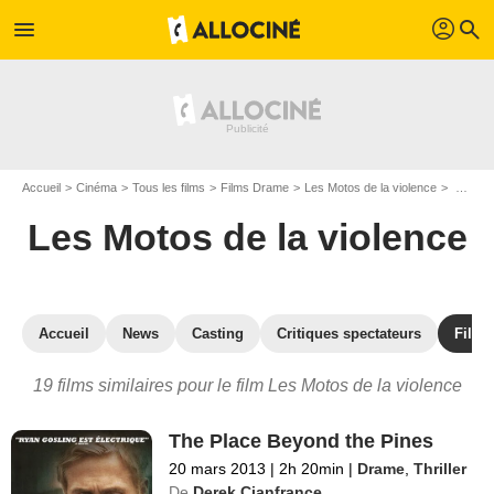
profil
menu
search
Accueil
Cinéma
Tous les films
Films Drame
Les Motos de la violence
Les films similaires à "Les Motos de la violence"
Les Motos de la violence
Accueil
News
Casting
Critiques spectateurs
Films
19 films similaires pour le film Les Motos de la violence
The Place Beyond the Pines
20 mars 2013
|
2h 20min
|
Drame
,
Thriller
De
Derek Cianfrance