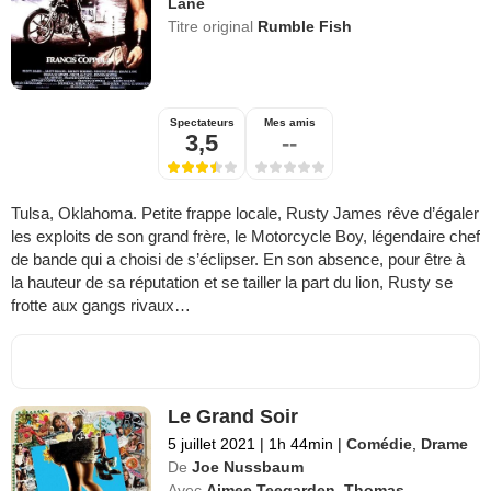
Lane
Titre original
Rumble Fish
Spectateurs
Mes amis
3,5
--
Tulsa, Oklahoma. Petite frappe locale, Rusty James rêve d’égaler
les exploits de son grand frère, le Motorcycle Boy, légendaire chef
de bande qui a choisi de s’éclipser. En son absence, pour être à
la hauteur de sa réputation et se tailler la part du lion, Rusty se
frotte aux gangs rivaux…
Le Grand Soir
5 juillet 2021
|
1h 44min
|
Comédie
,
Drame
De
Joe Nussbaum
Avec
Aimee Teegarden
,
Thomas