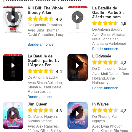
Kill Bill: The Whole
La Bataille de
Bloody Affair
Gaulle - Partie 2 :
J’écris ton nom
4,6
4,5
De Quentin Tarantino
De Antonin Baudry
Avec Uma Thurman,
David Carradine, Lucy
Avec Simon Abkarian,
Liu
Niels Schneider,
Anamaria Vartolomei
Bande-annonce
Bande-annonce
La Bataille de
L'Odyssée
Gaulle - partie 1 :
4,3
L'Âge de Fer
De Christopher Nolan
4,4
Avec Matt Damon, Tom
De Antonin Baudry
Holland, Anne
Avec Simon Abkarian,
Hathaway
Simon Russell Beale,
Bande-annonce
Florian Lesieur
Bande-annonce
Jim Queen
In Waves
4,3
4,2
De Marco Nguyen,
De Phuong Mai
Nicolas Athane
Nguyen
Avec Alex Ramires,
Avec Lyna Khoudri,
Jérémy Gillet, Shirley
Paul Kircher, Rio Vega