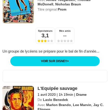
McDonell
,
Nicholas Braun
Titre original
Prom
Spectateurs
Mes amis
3,1
--
Un groupe de lycéens se prépare pour le bal de fin d'année...
VOIR SUR DISNEY
+
L'Equipée sauvage
1 avril 2020
|
1h 19min
|
Drame
De
Laslo Benedek
Avec
Marlon Brando
,
Lee Marvin
,
Jay C.
Flippen