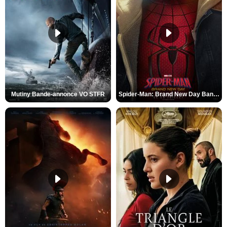
Mutiny Bande-annonce VO STFR
Spider-Man: Brand New Day Bande-annonce VO STFR