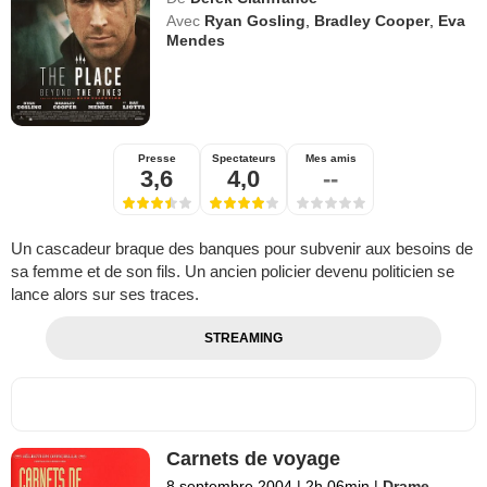
Avec
Ryan Gosling
,
Bradley Cooper
,
Eva
Mendes
Presse
Spectateurs
Mes amis
3,6
4,0
--
Un cascadeur braque des banques pour subvenir aux besoins de
sa femme et de son fils. Un ancien policier devenu politicien se
lance alors sur ses traces.
STREAMING
Carnets de voyage
8 septembre 2004
|
2h 06min
|
Drame
,