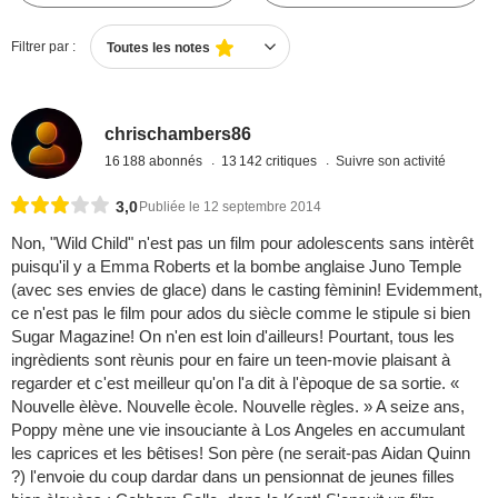
Filtrer par :
Toutes les notes
chrischambers86
16 188 abonnés
13 142 critiques
Suivre son activité
3,0
Publiée le 12 septembre 2014
Non, "Wild Child" n'est pas un film pour adolescents sans intèrêt
puisqu'il y a Emma Roberts et la bombe anglaise Juno Temple
(avec ses envies de glace) dans le casting fèminin! Evidemment,
ce n'est pas le film pour ados du siècle comme le stipule si bien
Sugar Magazine! On n'en est loin d'ailleurs! Pourtant, tous les
ingrèdients sont rèunis pour en faire un teen-movie plaisant à
regarder et c'est meilleur qu'on l'a dit à l'èpoque de sa sortie. «
Nouvelle èlève. Nouvelle ècole. Nouvelle règles. » A seize ans,
Poppy mène une vie insouciante à Los Angeles en accumulant
les caprices et les bêtises! Son père (ne serait-pas Aidan Quinn
?) l'envoie du coup dardar dans un pensionnat de jeunes filles