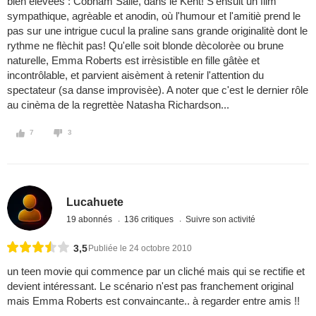
bien èlevèes : Cobham Salle, dans le Kent! S'ensuit un film
sympathique, agrèable et anodin, où l'humour et l'amitiè prend le
pas sur une intrigue cucul la praline sans grande originalitè dont le
rythme ne flèchit pas! Qu'elle soit blonde dècolorèe ou brune
naturelle, Emma Roberts est irrèsistible en fille gâtèe et
incontrôlable, et parvient aisèment à retenir l'attention du
spectateur (sa danse improvisèe). A noter que c'est le dernier rôle
au cinèma de la regrettèe Natasha Richardson...
7
3
Lucahuete
19 abonnés
136 critiques
Suivre son activité
3,5
Publiée le 24 octobre 2010
un teen movie qui commence par un cliché mais qui se rectifie et
devient intéressant. Le scénario n'est pas franchement original
mais Emma Roberts est convaincante.. à regarder entre amis !!