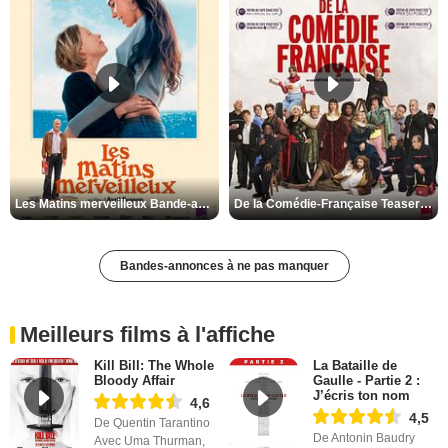
Les Matins merveilleux Bande-annonce VF
De la Comédie-Française Teaser VF
Bandes-annonces à ne pas manquer
Meilleurs films à l'affiche
Kill Bill: The Whole
La Bataille de
Bloody Affair
Gaulle - Partie 2 :
J’écris ton nom
4,6
4,5
De Quentin Tarantino
De Antonin Baudry
Avec Uma Thurman,