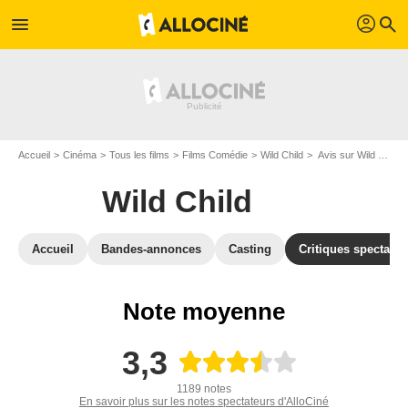
profil
menu
search
Accueil
Cinéma
Tous les films
Films Comédie
Wild Child
Avis sur Wild Child
Wild Child
Accueil
Bandes-annonces
Casting
Critiques spectateu
Note moyenne
3,3
1189 notes
En savoir plus sur les notes spectateurs d'AlloCiné