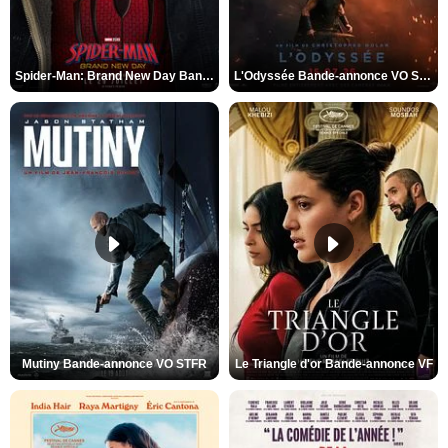
Spider-Man: Brand New Day Bande-annonce VO STFR
L'Odyssée Bande-annonce VO STFR
Mutiny Bande-annonce VO STFR
Le Triangle d'or Bande-annonce VF