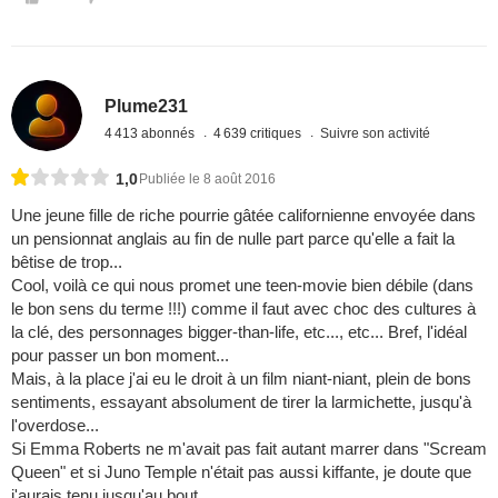
Plume231
4 413 abonnés
4 639 critiques
Suivre son activité
1,0
Publiée le 8 août 2016
Une jeune fille de riche pourrie gâtée californienne envoyée dans
un pensionnat anglais au fin de nulle part parce qu'elle a fait la
bêtise de trop...
Cool, voilà ce qui nous promet une teen-movie bien débile (dans
le bon sens du terme !!!) comme il faut avec choc des cultures à
la clé, des personnages bigger-than-life, etc..., etc... Bref, l'idéal
pour passer un bon moment...
Mais, à la place j'ai eu le droit à un film niant-niant, plein de bons
sentiments, essayant absolument de tirer la larmichette, jusqu'à
l'overdose...
Si Emma Roberts ne m'avait pas fait autant marrer dans "Scream
Queen" et si Juno Temple n'était pas aussi kiffante, je doute que
j'aurais tenu jusqu'au bout.