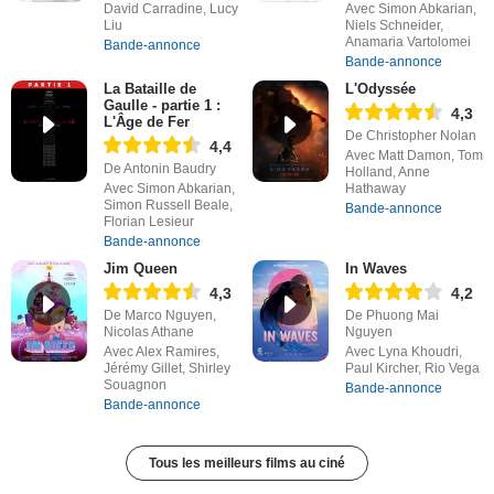
David Carradine, Lucy
Avec Simon Abkarian,
Liu
Niels Schneider,
Anamaria Vartolomei
Bande-annonce
Bande-annonce
La Bataille de
L'Odyssée
Gaulle - partie 1 :
4,3
L'Âge de Fer
De Christopher Nolan
4,4
Avec Matt Damon, Tom
De Antonin Baudry
Holland, Anne
Avec Simon Abkarian,
Hathaway
Simon Russell Beale,
Bande-annonce
Florian Lesieur
Bande-annonce
Jim Queen
In Waves
4,3
4,2
De Marco Nguyen,
De Phuong Mai
Nicolas Athane
Nguyen
Avec Alex Ramires,
Avec Lyna Khoudri,
Jérémy Gillet, Shirley
Paul Kircher, Rio Vega
Souagnon
Bande-annonce
Bande-annonce
Tous les meilleurs films au ciné