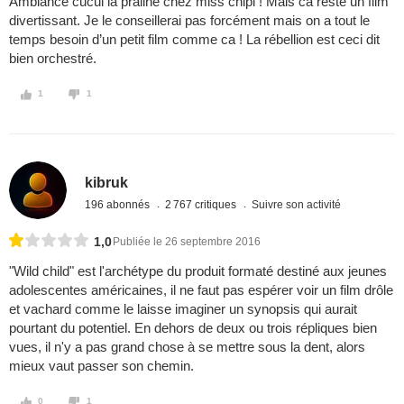
Ambiance cucul la praline chez miss chipi ! Mais ca reste un film
divertissant. Je le conseillerai pas forcément mais on a tout le
temps besoin d’un petit film comme ca ! La rébellion est ceci dit
bien orchestré.
1
1
kibruk
196 abonnés
2 767 critiques
Suivre son activité
1,0
Publiée le 26 septembre 2016
"Wild child" est l'archétype du produit formaté destiné aux jeunes
adolescentes américaines, il ne faut pas espérer voir un film drôle
et vachard comme le laisse imaginer un synopsis qui aurait
pourtant du potentiel. En dehors de deux ou trois répliques bien
vues, il n'y a pas grand chose à se mettre sous la dent, alors
mieux vaut passer son chemin.
0
1