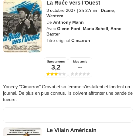
La Ruée vers l'Ouest
3 octobre 2007
|
2h 27min
|
Drame
,
Western
De
Anthony Mann
Avec
Glenn Ford
,
Maria Schell
,
Anne
Baxter
Titre original
Cimarron
Spectateurs
Mes amis
3,2
--
Yancey "Cimarron" Cravat et sa femme s'installent et fondent un
journal. De plus en plus connus, ils doivent affronter une bande de
tueurs.
Le Vilain Américain