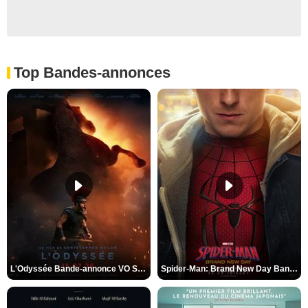
Top Bandes-annonces
L'Odyssée Bande-annonce VO STFR
Spider-Man: Brand New Day Bande-annonce VO STFR