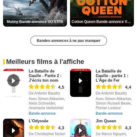
Mutiny Bande-annonce VO STFR
Cotton Queen Bande-annonce VO STFR
Bandes-annonces à ne pas manquer
Meilleurs films à l'affiche
La Bataille de
La Bataille de
Gaulle - Partie 2 :
Gaulle - partie 1 :
J’écris ton nom
L'Âge de Fer
4,5
4,4
De Antonin Baudry
De Antonin Baudry
Avec Simon Abkarian,
Avec Simon Abkarian,
Niels Schneider,
Simon Russell Beale,
Anamaria Vartolomei
Florian Lesieur
Bande-annonce
Bande-annonce
L'Odyssée
Jim Queen
4,3
4,3
De Christopher Nolan
De Marco Nguyen,