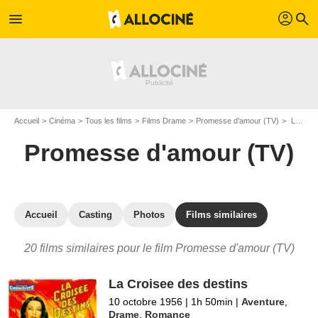
profil
menu
search
Accueil
Cinéma
Tous les films
Films Drame
Promesse d'amour (TV)
Les films similaires à "Promesse d'amour (TV)"
Promesse d'amour (TV)
Accueil
Casting
Photos
Films similaires
20 films similaires pour le film Promesse d'amour (TV)
La Croisee des destins
10 octobre 1956
|
1h 50min
|
Aventure
,
Drame
,
Romance