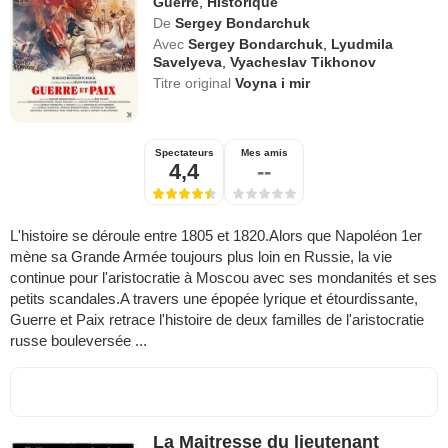
Guerre
,
Historique
De
Sergey Bondarchuk
Avec
Sergey Bondarchuk
,
Lyudmila
Savelyeva
,
Vyacheslav Tikhonov
Titre original
Voyna i mir
Spectateurs
Mes amis
4,4
--
L'histoire se déroule entre 1805 et 1820.Alors que Napoléon 1er
mène sa Grande Armée toujours plus loin en Russie, la vie
continue pour l'aristocratie à Moscou avec ses mondanités et ses
petits scandales.A travers une épopée lyrique et étourdissante,
Guerre et Paix retrace l'histoire de deux familles de l'aristocratie
russe bouleversée ...
La Maitresse du lieutenant