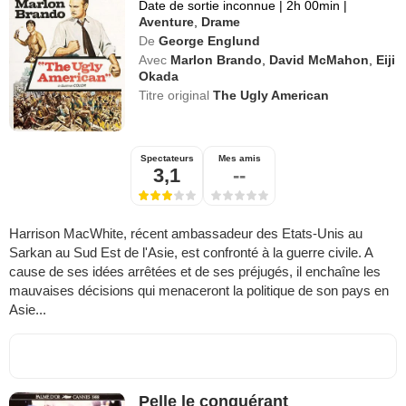
Date de sortie inconnue
|
2h 00min
|
Aventure
,
Drame
De
George Englund
Avec
Marlon Brando
,
David McMahon
,
Eiji
Okada
Titre original
The Ugly American
Spectateurs
Mes amis
3,1
--
Harrison MacWhite, récent ambassadeur des Etats-Unis au
Sarkan au Sud Est de l'Asie, est confronté à la guerre civile. A
cause de ses idées arrêtées et de ses préjugés, il enchaîne les
mauvaises décisions qui menaceront la politique de son pays en
Asie...
Pelle le conquérant