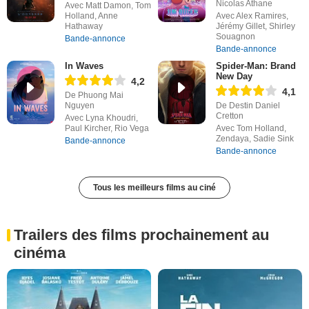
Nicolas Athane
Avec Matt Damon, Tom
Holland, Anne
Avec Alex Ramires,
Hathaway
Jérémy Gillet, Shirley
Souagnon
Bande-annonce
Bande-annonce
In Waves
Spider-Man: Brand
New Day
4,2
4,1
De Phuong Mai
Nguyen
De Destin Daniel
Cretton
Avec Lyna Khoudri,
Paul Kircher, Rio Vega
Avec Tom Holland,
Zendaya, Sadie Sink
Bande-annonce
Bande-annonce
Tous les meilleurs films au ciné
Trailers des films prochainement au
cinéma