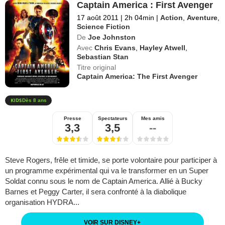
Captain America : First Avenger
17 août 2011
|
2h 04min
|
Action
,
Aventure
,
Science Fiction
De
Joe Johnston
Avec
Chris Evans
,
Hayley Atwell
,
Sebastian Stan
Titre original
Captain America: The First Avenger
Dès 8 ans
Presse
Spectateurs
Mes amis
3,3
3,5
--
Steve Rogers, frêle et timide, se porte volontaire pour participer à
un programme expérimental qui va le transformer en un Super
Soldat connu sous le nom de Captain America. Allié à Bucky
Barnes et Peggy Carter, il sera confronté à la diabolique
organisation HYDRA...
VOIR SUR DISNEY
+