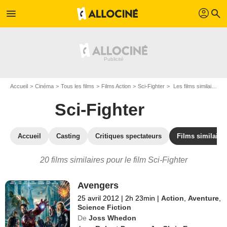
profil
menu
search
Accueil
Cinéma
Tous les films
Films Action
Sci-Fighter
Les films similaires à "Sci-Fighter"
Sci-Fighter
Accueil
Casting
Critiques spectateurs
Films similaire
20 films similaires pour le film Sci-Fighter
Avengers
25 avril 2012
|
2h 23min
|
Action
,
Aventure
,
Science Fiction
De
Joss Whedon