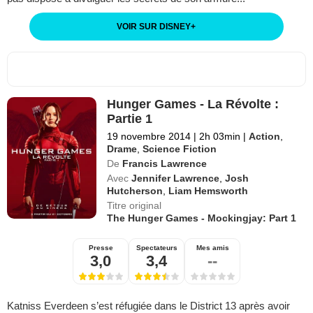
VOIR SUR DISNEY
+
Hunger Games - La Révolte :
Partie 1
19 novembre 2014
|
2h 03min
|
Action
,
Drame
,
Science Fiction
De
Francis Lawrence
Avec
Jennifer Lawrence
,
Josh
Hutcherson
,
Liam Hemsworth
Titre original
The Hunger Games - Mockingjay: Part 1
Presse
Spectateurs
Mes amis
3,0
3,4
--
Katniss Everdeen s’est réfugiée dans le District 13 après avoir