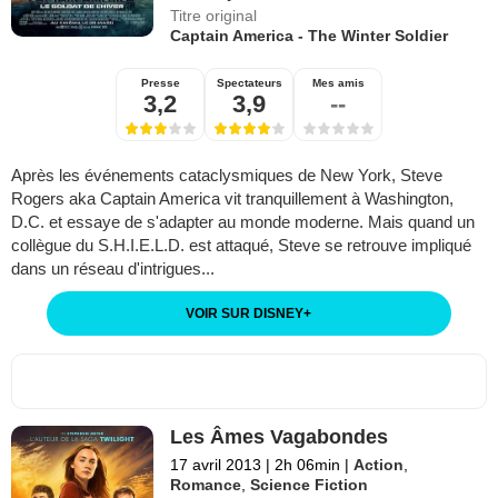
Titre original
Captain America - The Winter Soldier
Presse
Spectateurs
Mes amis
3,2
3,9
--
Après les événements cataclysmiques de New York, Steve
Rogers aka Captain America vit tranquillement à Washington,
D.C. et essaye de s'adapter au monde moderne. Mais quand un
collègue du S.H.I.E.L.D. est attaqué, Steve se retrouve impliqué
dans un réseau d'intrigues...
VOIR SUR DISNEY
+
Les Âmes Vagabondes
17 avril 2013
|
2h 06min
|
Action
,
Romance
,
Science Fiction