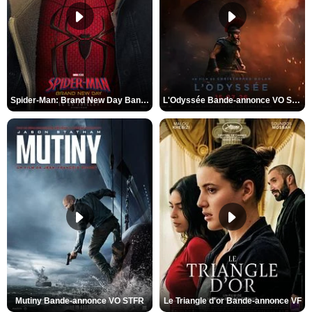
Spider-Man: Brand New Day Bande-annonce VO STFR
L'Odyssée Bande-annonce VO STFR
Mutiny Bande-annonce VO STFR
Le Triangle d'or Bande-annonce VF