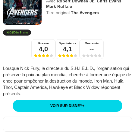
Avec
Robert Downey Jr.
,
Chris Evans
,
Mark Ruffalo
Titre original
The Avengers
Dès 8 ans
Presse
Spectateurs
Mes amis
4,0
4,1
--
Lorsque Nick Fury, le directeur du S.H.I.E.L.D., l'organisation qui
préserve la paix au plan mondial, cherche à former une équipe de
choc pour empêcher la destruction du monde, Iron Man, Hulk,
Thor, Captain America, Hawkeye et Black Widow répondent
présents.
VOIR SUR DISNEY
+