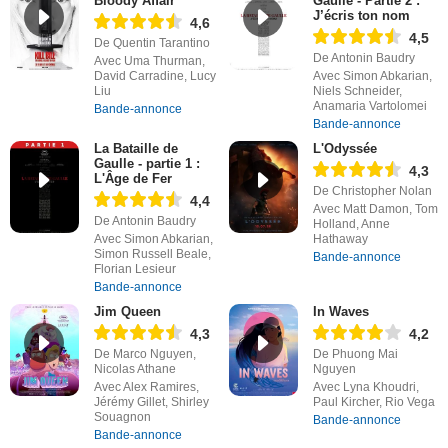
Bloody Affair
Gaulle - Partie 2 :
J’écris ton nom
4,6
4,5
De Quentin Tarantino
De Antonin Baudry
Avec Uma Thurman,
David Carradine, Lucy
Avec Simon Abkarian,
Liu
Niels Schneider,
Anamaria Vartolomei
Bande-annonce
Bande-annonce
La Bataille de
L'Odyssée
Gaulle - partie 1 :
4,3
L'Âge de Fer
De Christopher Nolan
4,4
Avec Matt Damon, Tom
De Antonin Baudry
Holland, Anne
Avec Simon Abkarian,
Hathaway
Simon Russell Beale,
Bande-annonce
Florian Lesieur
Bande-annonce
Jim Queen
In Waves
4,3
4,2
De Marco Nguyen,
De Phuong Mai
Nicolas Athane
Nguyen
Avec Alex Ramires,
Avec Lyna Khoudri,
Jérémy Gillet, Shirley
Paul Kircher, Rio Vega
Souagnon
Bande-annonce
Bande-annonce