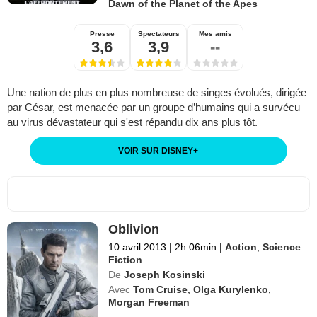
Dawn of the Planet of the Apes
Presse
Spectateurs
Mes amis
3,6
3,9
--
Une nation de plus en plus nombreuse de singes évolués, dirigée
par César, est menacée par un groupe d’humains qui a survécu
au virus dévastateur qui s'est répandu dix ans plus tôt.
VOIR SUR DISNEY
+
Oblivion
10 avril 2013
|
2h 06min
|
Action
,
Science
Fiction
De
Joseph Kosinski
Avec
Tom Cruise
,
Olga Kurylenko
,
Morgan Freeman