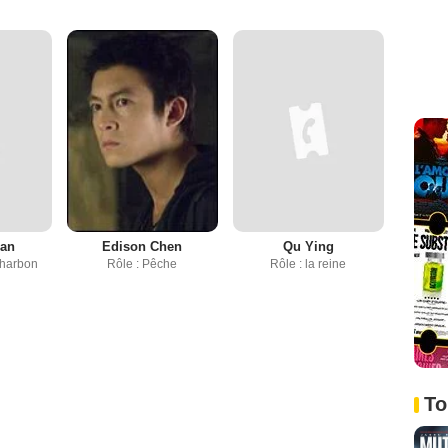
han
Edison Chen
Qu Ying
charbon
Rôle : Pêche
Rôle : la reine
To