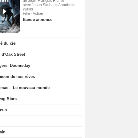
de Jean-François Richet
avec Jason Statham, Annabelle
Wallis
Film - Action
Bande-annonce
 du ciel
n d’Oak Street
gers: Doomsday
ison de nos rêves
ômas – Le nouveau monde
og Stars
icus
ain