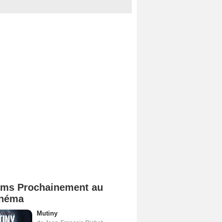
lms Prochainement au
néma
Mutiny