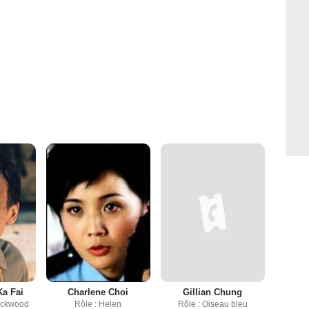
a Fai
Charlene Choi
Gillian Chung
lackwood
Rôle : Helen
Rôle : Oiseau bleu