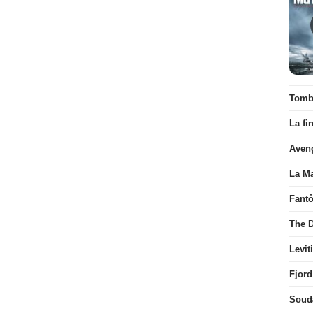
Tombé
La fi
Aven
La Ma
Fant
The D
Levit
Fjord
Soud