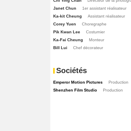
Chi Ying Chan
Directeur de la photogr
Janet Chun
1er assistant réalisateur
Ka-kit Cheung
Assistant réalisateur
Corey Yuen
Choregraphe
Pik Kwan Lee
Costumier
Ka-Fai Cheung
Monteur
Bill Lui
Chef décorateur
Sociétés
Emperor Motion Pictures
Production
Shenzhen Film Studio
Production