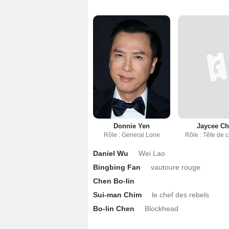
Donnie Yen
Jaycee C
Rôle : General Lone
Rôle : Tête de 
Daniel Wu
Wei Lao
Bingbing Fan
vautoure rouge
Chen Bo-lin
Sui-man Chim
le chef des rebels
Bo-lin Chen
Blockhead