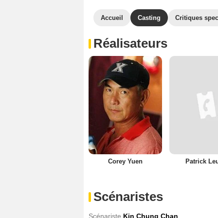
Accueil
Casting
Critiques spec
Réalisateurs
Corey Yuen
Patrick Le
Scénaristes
Scénariste
Kin Chung Chan