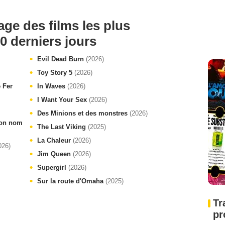
age des films les plus
0 derniers jours
Evil Dead Burn
(2026)
Toy Story 5
(2026)
e Fer
In Waves
(2026)
I Want Your Sex
(2026)
Des Minions et des monstres
(2026)
 ton nom
The Last Viking
(2025)
La Chaleur
(2026)
026)
Jim Queen
(2026)
Supergirl
(2026)
Sur la route d'Omaha
(2025)
Tr
pr