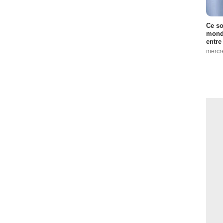
Ce so
monde
entre
mercr