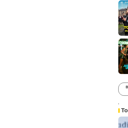
B
'
To