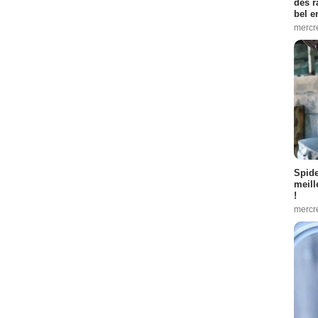
des r
bel 
mercr
Spid
meill
!
mercr