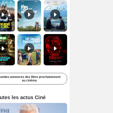
Juste pour une nuit Bande-annonce VO STFR
Un grand raccourci Bande-annonce VF
Undertone Bande-annonce VO STFR
andes-annonces des films prochainement
au cinéma
utes les actus Ciné