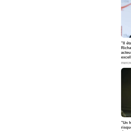
"Il é
Richa
acteu
excel
mercr
"Un h
risqu