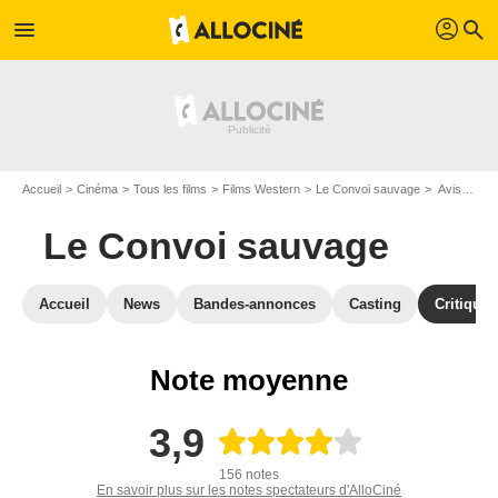
profil
menu
search
Accueil
Cinéma
Tous les films
Films Western
Le Convoi sauvage
Avis sur Le Convoi sauvage
Le Convoi sauvage
Accueil
News
Bandes-annonces
Casting
Critiques
Note moyenne
3,9
156 notes
En savoir plus sur les notes spectateurs d'AlloCiné