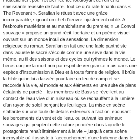
saisissante réussite de l’autre. Tout ce qu’a raté Innaritu dans «
The Revenant », Serafian le réussit avec une grâce
incomparable, signant un chef d’œuvre injustement oublié. A
l’esbroufe maniériste et au manichéisme du premier, « Le Convoi
sauvage » propose un grand récit libertaire et un poème visuel
ouvrant sur un monde inouï de sensations. La dimension
religieuse du roman, Sarafian en fait une une fable panthéiste
dans laquelle le sacré s’écoule comme une sève dans la vie
même, au fil des saisons et des cycles qui rythmes le monde. Le
héros conjure la mort non par esprit de vengeance mais dans une
espèce d’insoumission à Dieu et à toute forme de religion. Il brûle
la bible qu’on lui a laissée pour faire un feu de camp et se
raccorde à la vie, ai monde et aux éléments en une suite de plans
éclatants de pureté – les membres de Bass se réveillent au
contact de l’eau vive d’un ruisseau où se réchauffent à la lumière
d’un rayon de soleil perçant les feuillages. La mise en scène
s’attarde sur une foule de détails extérieurs à l’action, épousant
les bercements du vent et de l’eau, ou suivant les animaux
sauvages qui peuplent cette nature princière dans laquelle le
protagoniste renaît littéralement à la vie – jusqu’à cette scène
incroyable où il assiste à l’accouchement d’une Indienne dans le