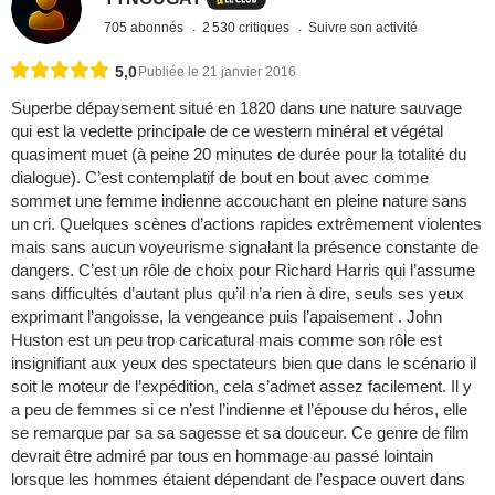
705 abonnés
2 530 critiques
Suivre son activité
5,0
Publiée le 21 janvier 2016
Superbe dépaysement situé en 1820 dans une nature sauvage
qui est la vedette principale de ce western minéral et végétal
quasiment muet (à peine 20 minutes de durée pour la totalité du
dialogue). C’est contemplatif de bout en bout avec comme
sommet une femme indienne accouchant en pleine nature sans
un cri. Quelques scènes d’actions rapides extrêmement violentes
mais sans aucun voyeurisme signalant la présence constante de
dangers. C’est un rôle de choix pour Richard Harris qui l’assume
sans difficultés d’autant plus qu’il n’a rien à dire, seuls ses yeux
exprimant l’angoisse, la vengeance puis l’apaisement . John
Huston est un peu trop caricatural mais comme son rôle est
insignifiant aux yeux des spectateurs bien que dans le scénario il
soit le moteur de l’expédition, cela s’admet assez facilement. Il y
a peu de femmes si ce n’est l’indienne et l’épouse du héros, elle
se remarque par sa sa sagesse et sa douceur. Ce genre de film
devrait être admiré par tous en hommage au passé lointain
lorsque les hommes étaient dépendant de l’espace ouvert dans