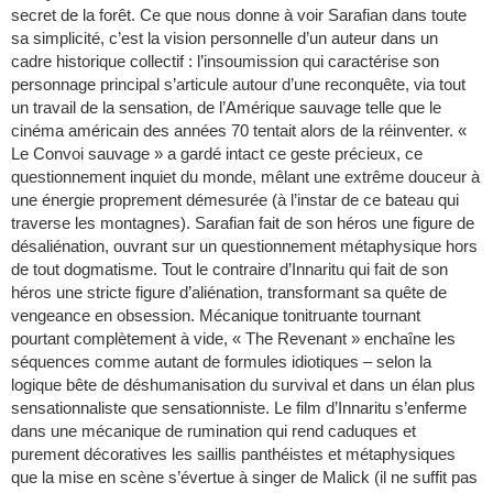
secret de la forêt. Ce que nous donne à voir Sarafian dans toute
sa simplicité, c’est la vision personnelle d’un auteur dans un
cadre historique collectif : l’insoumission qui caractérise son
personnage principal s’articule autour d’une reconquête, via tout
un travail de la sensation, de l’Amérique sauvage telle que le
cinéma américain des années 70 tentait alors de la réinventer. «
Le Convoi sauvage » a gardé intact ce geste précieux, ce
questionnement inquiet du monde, mêlant une extrême douceur à
une énergie proprement démesurée (à l’instar de ce bateau qui
traverse les montagnes). Sarafian fait de son héros une figure de
désaliénation, ouvrant sur un questionnement métaphysique hors
de tout dogmatisme. Tout le contraire d’Innaritu qui fait de son
héros une stricte figure d’aliénation, transformant sa quête de
vengeance en obsession. Mécanique tonitruante tournant
pourtant complètement à vide, « The Revenant » enchaîne les
séquences comme autant de formules idiotiques – selon la
logique bête de déshumanisation du survival et dans un élan plus
sensationnaliste que sensationniste. Le film d’Innaritu s’enferme
dans une mécanique de rumination qui rend caduques et
purement décoratives les saillis panthéistes et métaphysiques
que la mise en scène s’évertue à singer de Malick (il ne suffit pas