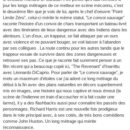
jour les longs métrages de ce metteur en scène méconnu, c'est
le deuxième film que je vois de lui, après le chef d'oeuvre "Point
Limite Zéro", celui-ci mérite le mème statut. "Le convoi sauvage"
raconte l'histoire d'un convoi de chars transportant un bateau livré
avec des itinéraires de lieux dangereux avec des Indiens dans les
alentours. L'un d'eux, un trappeur, se fait attaquer par un ours
avec violence et ne pouvant bouger, se voit laisser à l'abandon
par ses collègues . La route continu pour les autres tandis que le
trappeur essaie de survivre dans des zones dangereuses et
retrouver ses pas. Ce que je raconte fait surement penser à un
film récent qui a beaucoup copié ici, "The Revenant" d'Inarrittu
avec Léonardo DiCaprio. Pour parler de "Le convoi sauvage", je
mets un maximum d'étoiles car j'ai adoré ce long métrage du
début à la fin avec des plans naturelles en décors superbement
mis en images, une histoire qui nous captive et nous émeut (la
scène de l'Indienne en train d'accoucher m'a fait couler une
larme), il y a des flashbacks aussi pour connaitre les passés des
personnages. Richard Harris est une nouvelle fois prodigieux
dans le role principal avec, à ses cotés, de très bons comédiens
comme John Huston. Un long métrage qui mérite
reconnaissance.