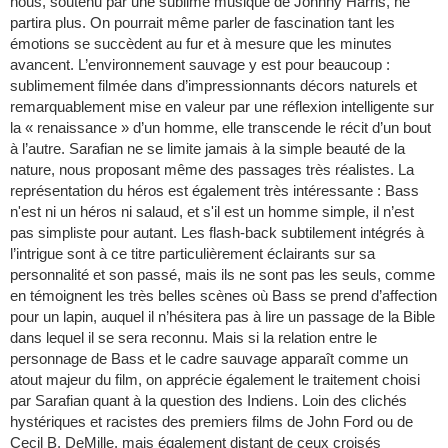
nous, soutenu par une sublime musique de Johnny Harris, ne
partira plus. On pourrait même parler de fascination tant les
émotions se succèdent au fur et à mesure que les minutes
avancent. L’environnement sauvage y est pour beaucoup :
sublimement filmée dans d’impressionnants décors naturels et
remarquablement mise en valeur par une réflexion intelligente sur
la « renaissance » d’un homme, elle transcende le récit d’un bout
à l’autre. Sarafian ne se limite jamais à la simple beauté de la
nature, nous proposant même des passages très réalistes. La
représentation du héros est également très intéressante : Bass
n'est ni un héros ni salaud, et s'il est un homme simple, il n’est
pas simpliste pour autant. Les flash-back subtilement intégrés à
l’intrigue sont à ce titre particulièrement éclairants sur sa
personnalité et son passé, mais ils ne sont pas les seuls, comme
en témoignent les très belles scènes où Bass se prend d’affection
pour un lapin, auquel il n’hésitera pas à lire un passage de la Bible
dans lequel il se sera reconnu. Mais si la relation entre le
personnage de Bass et le cadre sauvage apparaît comme un
atout majeur du film, on apprécie également le traitement choisi
par Sarafian quant à la question des Indiens. Loin des clichés
hystériques et racistes des premiers films de John Ford ou de
Cecil B. DeMille, mais également distant de ceux croisés