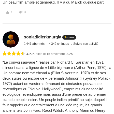
Un beau film ample et généreux. Il y a du Malick quelque part.
0
0
soniadidierkmurgia
1 441 abonnés
4 342 critiques
Suivre son activité
4,5
Publiée le 15 novembre 2025
“Le convoi sauvage “ réalisé par Richard C. Sarafian en 1971
s’inscrit dans la lignée de « Little big man » (Arthur Penn, 1970), «
Un homme nommé cheval » (Elliot Silverstein, 1970) et de ses
deux suites ou encore de « Jeremiah Johnson » (Sydney Pollack,
1972) autant de westerns émanant de cinéastes pouvant se
revendiquer du "Nouvel Hollywood" , empreints d’une tonalité
écologique revendiquée mais aussi d’une présence au premier
plan du peuple indien. Un peuple indien primitif au sujet duquel il
faut rappeler que contrairement à une idée reçue, les grands
anciens tels John Ford, Raoul Walsh, Anthony Mann ou Henry