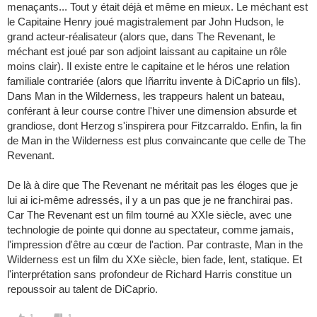
menaçants... Tout y était déjà et même en mieux. Le méchant est
le Capitaine Henry joué magistralement par John Hudson, le
grand acteur-réalisateur (alors que, dans The Revenant, le
méchant est joué par son adjoint laissant au capitaine un rôle
moins clair). Il existe entre le capitaine et le héros une relation
familiale contrariée (alors que Iñarritu invente à DiCaprio un fils).
Dans Man in the Wilderness, les trappeurs halent un bateau,
conférant à leur course contre l'hiver une dimension absurde et
grandiose, dont Herzog s'inspirera pour Fitzcarraldo. Enfin, la fin
de Man in the Wilderness est plus convaincante que celle de The
Revenant.
De là à dire que The Revenant ne méritait pas les éloges que je
lui ai ici-même adressés, il y a un pas que je ne franchirai pas.
Car The Revenant est un film tourné au XXIe siècle, avec une
technologie de pointe qui donne au spectateur, comme jamais,
l'impression d'être au cœur de l'action. Par contraste, Man in the
Wilderness est un film du XXe siècle, bien fade, lent, statique. Et
l'interprétation sans profondeur de Richard Harris constitue un
repoussoir au talent de DiCaprio.
1
1