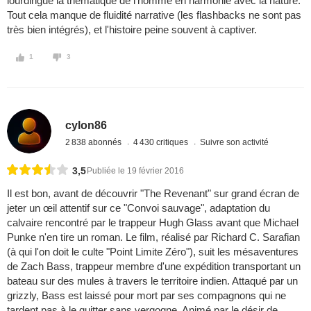
lourdingue la thématique de l'homme en harmonie avec la nature.
Tout cela manque de fluidité narrative (les flashbacks ne sont pas
très bien intégrés), et l'histoire peine souvent à captiver.
1
3
cylon86
2 838 abonnés
4 430 critiques
Suivre son activité
3,5
Publiée le 19 février 2016
Il est bon, avant de découvrir "The Revenant" sur grand écran de
jeter un œil attentif sur ce "Convoi sauvage", adaptation du
calvaire rencontré par le trappeur Hugh Glass avant que Michael
Punke n'en tire un roman. Le film, réalisé par Richard C. Sarafian
(à qui l'on doit le culte "Point Limite Zéro"), suit les mésaventures
de Zach Bass, trappeur membre d'une expédition transportant un
bateau sur des mules à travers le territoire indien. Attaqué par un
grizzly, Bass est laissé pour mort par ses compagnons qui ne
tardent pas à le quitter sans vergogne. Animé par le désir de