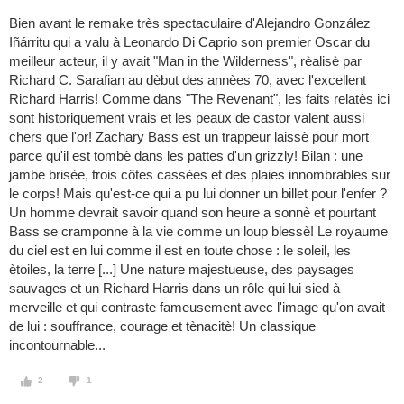
Bien avant le remake très spectaculaire d'Alejandro González
Iñárritu qui a valu à Leonardo Di Caprio son premier Oscar du
meilleur acteur, il y avait "Man in the Wilderness", rèalisè par
Richard C. Sarafian au dèbut des annèes 70, avec l'excellent
Richard Harris! Comme dans "The Revenant", les faits relatès ici
sont historiquement vrais et les peaux de castor valent aussi
chers que l'or! Zachary Bass est un trappeur laissè pour mort
parce qu'il est tombè dans les pattes d'un grizzly! Bilan : une
jambe brisèe, trois côtes cassèes et des plaies innombrables sur
le corps! Mais qu'est-ce qui a pu lui donner un billet pour l'enfer ?
Un homme devrait savoir quand son heure a sonnè et pourtant
Bass se cramponne à la vie comme un loup blessè! Le royaume
du ciel est en lui comme il est en toute chose : le soleil, les
ètoiles, la terre [...] Une nature majestueuse, des paysages
sauvages et un Richard Harris dans un rôle qui lui sied à
merveille et qui contraste fameusement avec l'image qu'on avait
de lui : souffrance, courage et tènacitè! Un classique
incontournable...
2
1