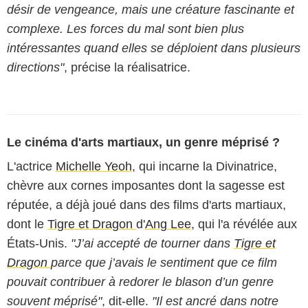
désir de vengeance, mais une créature fascinante et
complexe. Les forces du mal sont bien plus
intéressantes quand elles se déploient dans plusieurs
directions"
, précise la réalisatrice.
Le cinéma d'arts martiaux, un genre méprisé ?
L'actrice
Michelle Yeoh
, qui incarne la Divinatrice,
chèvre aux cornes imposantes dont la sagesse est
réputée, a déjà joué dans des films d'arts martiaux,
dont le
Tigre et Dragon
d'
Ang Lee
, qui l'a révélée aux
États-Unis.
"J’ai accepté de tourner dans
Tigre et
Dragon
parce que j’avais le sentiment que ce film
pouvait contribuer à redorer le blason d’un genre
souvent méprisé"
, dit-elle.
"Il est ancré dans notre