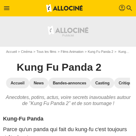
profil
menu
search
Accueil
Cinéma
Tous les films
Films Animation
Kung Fu Panda 2
Kung Fu Panda 2 : les secrets du tournage
Kung Fu Panda 2
Accueil
News
Bandes-annonces
Casting
Critiques
Anecdotes, potins, actus, voire secrets inavouables autour
de "Kung Fu Panda 2" et de son tournage !
Kung-Fu Panda
Parce qu'un panda qui fait du kung-fu c'est toujours