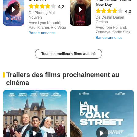
New Day
4,2
4,2
De Phuong Mai
Nguyen
De Destin Daniel
Cretton
Avec Lyna Khoudri,
Paul Kircher, Rio Vega
Avec Tom Holland,
Zendaya, Sadie Sink
Bande-annonce
Bande-annonce
Tous les meilleurs films au ciné
Trailers des films prochainement au
cinéma