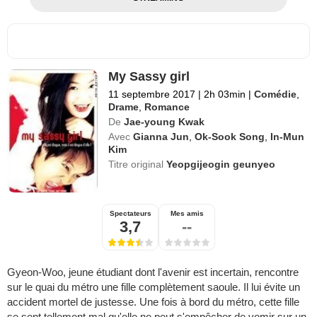
My Sassy girl
11 septembre 2017
|
2h 03min
|
Comédie
,
Drame
,
Romance
De
Jae-young Kwak
Avec
Gianna Jun
,
Ok-Sook Song
,
In-Mun
Kim
Titre original
Yeopgijeogin geunyeo
Spectateurs
Mes amis
3,7
--
Gyeon-Woo, jeune étudiant dont l'avenir est incertain, rencontre
sur le quai du métro une fille complètement saoule. Il lui évite un
accident mortel de justesse. Une fois à bord du métro, cette fille
se sent tellement mal qu'elle ne peut s'empêcher de vomir sur un