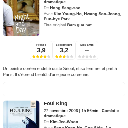
dramatique
De
Hong Sang-soo
Avec
Kim Young-Ho
,
Hwang Soo-Jeong
,
Eun-hye Park
Titre original
Bam gua nat
Presse
Spectateurs
Mes amis
3,9
3,2
--
Un peintre coréen endetté quitte Séoul, et sa femme, et part à
Paris. Il s'éprend bientôt d'une jeune coréenne.
Foul King
27 novembre 2006
|
1h 56min
|
Comédie
dramatique
De
Kim Jee-Woon
Avec
Song Kang-Ho
,
Goo Shin
,
Jin-