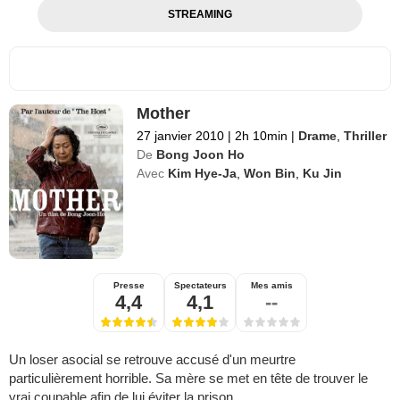
STREAMING
Mother
27 janvier 2010
|
2h 10min
|
Drame
,
Thriller
De
Bong Joon Ho
Avec
Kim Hye-Ja
,
Won Bin
,
Ku Jin
Presse
Spectateurs
Mes amis
4,4
4,1
--
Un loser asocial se retrouve accusé d'un meurtre
particulièrement horrible. Sa mère se met en tête de trouver le
vrai coupable afin de lui éviter la prison.