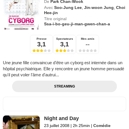
De
Park Chan-Wook
Avec
Soo-Jung Lee
,
Jin-woon Jung
,
Choi
Hee-jin
Titre original
Ssa-i-bo-geu-ji-man-gwen-chan-a
Presse
Spectateurs
Mes amis
3,1
3,1
--
Une jeune fille convaincue d'être un cyborg est internée dans un
hôpital psychiatrique. Elle y rencontre un jeune homme persuadé
qu'il peut voler l'âme d'autrui...
STREAMING
Night and Day
23 juillet 2008
|
2h 25min
|
Comédie