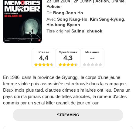
23 juin 2004
|
2h 10min
|
Action
,
Drame
,
Policier
De
Bong Joon Ho
Avec
Song Kang-Ho
,
Kim Sang-kyung
,
Hie-bong Byeon
Titre original
Salinui chueok
Presse
Spectateurs
Mes amis
4,4
4,3
--
En 1986, dans la province de Gyunggi, le corps d'une jeune
femme violée puis assassinée est retrouvé dans la campagne.
Deux mois plus tard, d'autres crimes similaires ont lieu. Dans un
pays qui n'a jamais connu de telles atrocités, la rumeur d'actes
commis par un serial killer grandit de jour en jour.
STREAMING