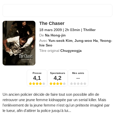
The Chaser
18 mars 2009
|
2h 03min
|
Thriller
De
Na Hong-jin
Avec
Yun-seok Kim
,
Jung-woo Ha
,
Yeong-
hie Seo
Titre original
Chugyeogja
Presse
Spectateurs
Mes amis
4,1
4,2
--
Un ancien policier décide de faire tout son possible afin de
retrouver une jeune femme kidnappée par un serial killer. Mais
l'enlèvement de la jeune femme n'est qu'un prétexte imaginé par
le tueur, afin d'attirer la police jusqu'à lui...