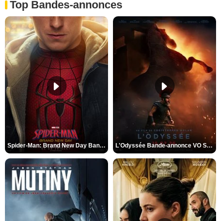
Top Bandes-annonces
Spider-Man: Brand New Day Bande-annonce VO STFR
L'Odyssée Bande-annonce VO STFR