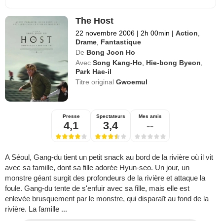
The Host
22 novembre 2006
|
2h 00min
|
Action
,
Drame
,
Fantastique
De
Bong Joon Ho
Avec
Song Kang-Ho
,
Hie-bong Byeon
,
Park Hae-il
Titre original
Gwoemul
Presse
Spectateurs
Mes amis
4,1
3,4
--
A Séoul, Gang-du tient un petit snack au bord de la rivière où il vit
avec sa famille, dont sa fille adorée Hyun-seo. Un jour, un
monstre géant surgit des profondeurs de la rivière et attaque la
foule. Gang-du tente de s'enfuir avec sa fille, mais elle est
enlevée brusquement par le monstre, qui disparaît au fond de la
rivière. La famille ...