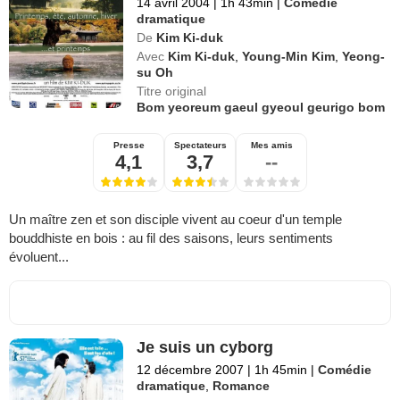
14 avril 2004
|
1h 43min
|
Comédie
dramatique
De
Kim Ki-duk
Avec
Kim Ki-duk
,
Young-Min Kim
,
Yeong-
su Oh
Titre original
Bom yeoreum gaeul gyeoul geurigo bom
Presse
Spectateurs
Mes amis
4,1
3,7
--
Un maître zen et son disciple vivent au coeur d'un temple
bouddhiste en bois : au fil des saisons, leurs sentiments
évoluent...
Je suis un cyborg
12 décembre 2007
|
1h 45min
|
Comédie
dramatique
,
Romance