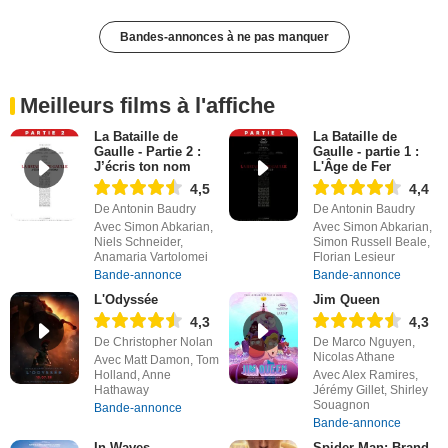
Bandes-annonces à ne pas manquer
Meilleurs films à l'affiche
La Bataille de
La Bataille de
Gaulle - Partie 2 :
Gaulle - partie 1 :
J’écris ton nom
L'Âge de Fer
4,5
4,4
De Antonin Baudry
De Antonin Baudry
Avec Simon Abkarian,
Avec Simon Abkarian,
Niels Schneider,
Simon Russell Beale,
Anamaria Vartolomei
Florian Lesieur
Bande-annonce
Bande-annonce
L'Odyssée
Jim Queen
4,3
4,3
De Christopher Nolan
De Marco Nguyen,
Nicolas Athane
Avec Matt Damon, Tom
Holland, Anne
Avec Alex Ramires,
Hathaway
Jérémy Gillet, Shirley
Souagnon
Bande-annonce
Bande-annonce
In Waves
Spider-Man: Brand