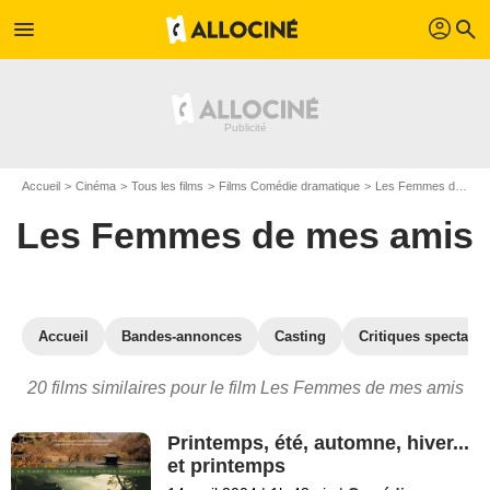
profil
menu
search
Accueil
Cinéma
Tous les films
Films Comédie dramatique
Les Femmes de mes amis
Les Femmes de mes amis
Accueil
Bandes-annonces
Casting
Critiques spectateu
20 films similaires pour le film Les Femmes de mes amis
Printemps, été, automne, hiver...
et printemps