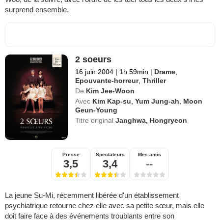
surprend ensemble.
2 soeurs
16 juin 2004
|
1h 59min
|
Drame
,
Epouvante-horreur
,
Thriller
De
Kim Jee-Woon
Avec
Kim Kap-su
,
Yum Jung-ah
,
Moon
Geun-Young
Titre original
Janghwa, Hongryeon
Presse
Spectateurs
Mes amis
3,5
3,4
--
La jeune Su-Mi, récemment libérée d'un établissement
psychiatrique retourne chez elle avec sa petite sœur, mais elle
doit faire face à des événements troublants entre son