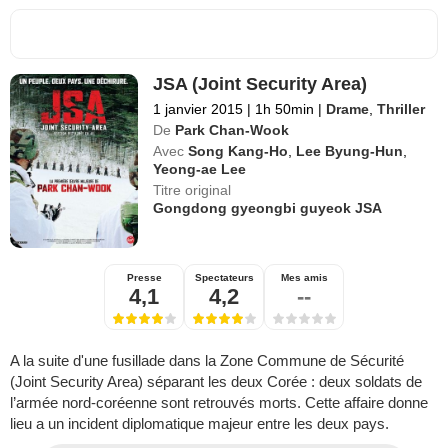
JSA (Joint Security Area)
1 janvier 2015
|
1h 50min
|
Drame
,
Thriller
De
Park Chan-Wook
Avec
Song Kang-Ho
,
Lee Byung-Hun
,
Yeong-ae Lee
Titre original
Gongdong gyeongbi guyeok JSA
Presse
Spectateurs
Mes amis
4,1
4,2
--
A la suite d'une fusillade dans la Zone Commune de Sécurité
(Joint Security Area) séparant les deux Corée : deux soldats de
l’armée nord-coréenne sont retrouvés morts. Cette affaire donne
lieu a un incident diplomatique majeur entre les deux pays.