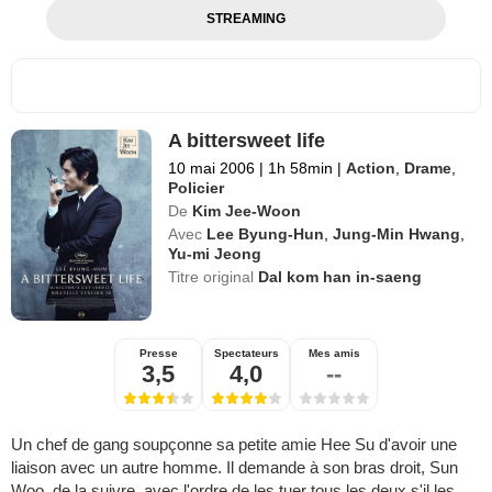
STREAMING
A bittersweet life
10 mai 2006
|
1h 58min
|
Action
,
Drame
,
Policier
De
Kim Jee-Woon
Avec
Lee Byung-Hun
,
Jung-Min Hwang
,
Yu-mi Jeong
Titre original
Dal kom han in-saeng
Presse
Spectateurs
Mes amis
3,5
4,0
--
Un chef de gang soupçonne sa petite amie Hee Su d'avoir une
liaison avec un autre homme. Il demande à son bras droit, Sun
Woo, de la suivre, avec l'ordre de les tuer tous les deux s'il les