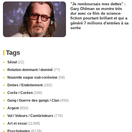
"Je remboursais mes dettes" :
Gary Oldman se montre très
dur avec ce film de science-
fiction pourtant brillant et qui a
généré 7 millions d'entrées à sa
sortie
Tags
Séoul
(22)
Relation dominant / dominé
(77)
Nouvelle vague sud-coréenne
(58)
Dettes / Endettement
(182)
Corée / Coréen
(160)
Gang / Guerre des gangs / Clan
(450)
Argent
(650)
Vol / Voleurs / Cambrioleurs
(776)
Art et essai
(11368)
Psychologies
(6178)