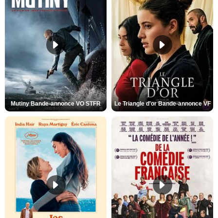
Mutiny Bande-annonce VO STFR
Le Triangle d'or Bande-annonce VF