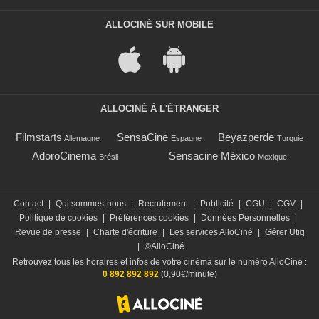
ALLOCINÉ SUR MOBILE
ALLOCINÉ À L'ÉTRANGER
Filmstarts
SensaCine
Beyazperde
Allemagne
Espagne
Turquie
AdoroCinema
Sensacine México
Brésil
Mexique
Contact
|
Qui sommes-nous
|
Recrutement
|
Publicité
|
CGU
|
CGV
|
Politique de cookies
|
Préférences cookies
|
Données Personnelles
|
Revue de presse
|
Charte d'écriture
|
Les services AlloCiné
|
Gérer Utiq
|
©AlloCiné
Retrouvez tous les horaires et infos de votre cinéma sur le numéro AlloCiné :
0 892 892 892
(0,90€/minute)