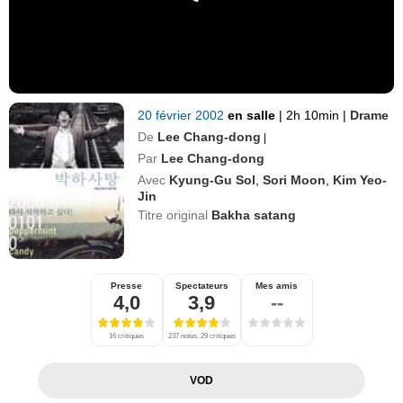
20 février 2002
en salle
|
2h 10min
|
Drame
De
Lee Chang-dong
|
Par
Lee Chang-dong
Avec
Kyung-Gu Sol
,
Sori Moon
,
Kim Yeo-
Jin
Titre original
Bakha satang
Presse
Spectateurs
Mes amis
4,0
3,9
--
16 critiques
237 notes, 29 critiques
VOD