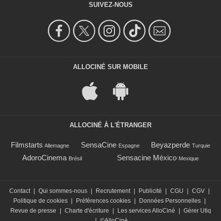
SUIVEZ-NOUS
ALLOCINÉ SUR MOBILE
ALLOCINÉ À L'ÉTRANGER
Filmstarts
SensaCine
Beyazperde
Allemagne
Espagne
Turquie
AdoroCinema
Sensacine México
Brésil
Mexique
Contact
|
Qui sommes-nous
|
Recrutement
|
Publicité
|
CGU
|
CGV
|
Politique de cookies
|
Préférences cookies
|
Données Personnelles
|
Revue de presse
|
Charte d'écriture
|
Les services AlloCiné
|
Gérer Utiq
|
©AlloCiné