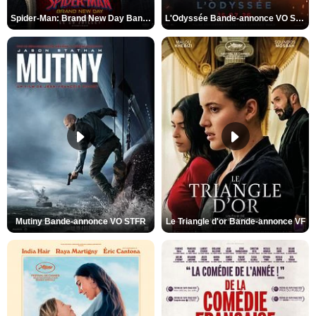
Spider-Man: Brand New Day Bande-annonce VO STFR
L'Odyssée Bande-annonce VO STFR
Mutiny Bande-annonce VO STFR
Le Triangle d'or Bande-annonce VF