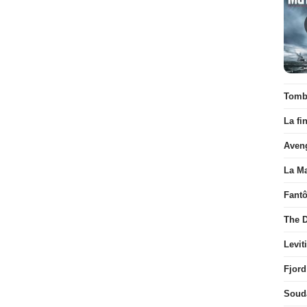
Tombé
La fi
Aven
La Ma
Fant
The D
Levit
Fjord
Soud