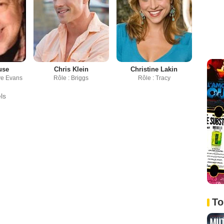
use
Chris Klein
Christine Lakin
ive Evans
Rôle : Briggs
Rôle : Tracy
ls
To