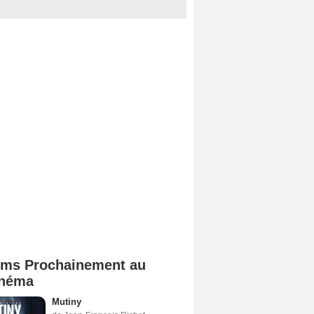
lms Prochainement au
néma
Mutiny