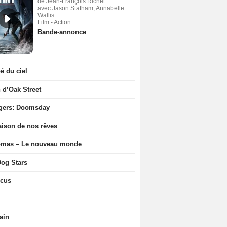
de Jean-François Richet
avec Jason Statham, Annabelle
Wallis
Film - Action
Bande-annonce
 du ciel
n d’Oak Street
gers: Doomsday
ison de nos rêves
ômas – Le nouveau monde
og Stars
icus
ain