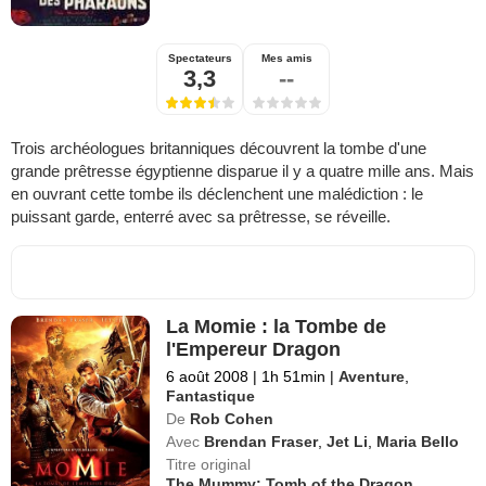
Spectateurs
Mes amis
3,3
--
Trois archéologues britanniques découvrent la tombe d'une
grande prêtresse égyptienne disparue il y a quatre mille ans. Mais
en ouvrant cette tombe ils déclenchent une malédiction : le
puissant garde, enterré avec sa prêtresse, se réveille.
La Momie : la Tombe de
l'Empereur Dragon
6 août 2008
|
1h 51min
|
Aventure
,
Fantastique
De
Rob Cohen
Avec
Brendan Fraser
,
Jet Li
,
Maria Bello
Titre original
The Mummy: Tomb of the Dragon