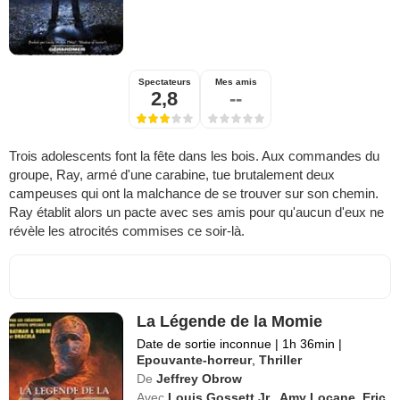
Spectateurs
Mes amis
2,8
--
Trois adolescents font la fête dans les bois. Aux commandes du
groupe, Ray, armé d'une carabine, tue brutalement deux
campeuses qui ont la malchance de se trouver sur son chemin.
Ray établit alors un pacte avec ses amis pour qu'aucun d'eux ne
révèle les atrocités commises ce soir-là.
La Légende de la Momie
Date de sortie inconnue
|
1h 36min
|
Epouvante-horreur
,
Thriller
De
Jeffrey Obrow
Avec
Louis Gossett Jr.
,
Amy Locane
,
Eric