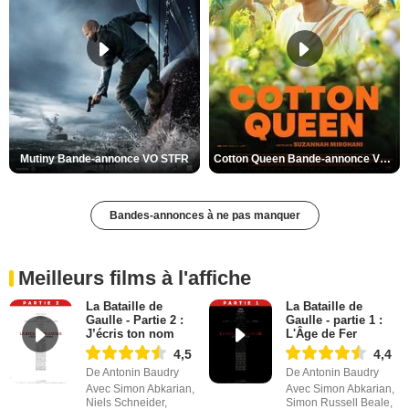
Mutiny Bande-annonce VO STFR
Cotton Queen Bande-annonce VO STFR
Bandes-annonces à ne pas manquer
Meilleurs films à l'affiche
La Bataille de
La Bataille de
Gaulle - Partie 2 :
Gaulle - partie 1 :
J’écris ton nom
L'Âge de Fer
4,5
4,4
De Antonin Baudry
De Antonin Baudry
Avec Simon Abkarian,
Avec Simon Abkarian,
Niels Schneider,
Simon Russell Beale,