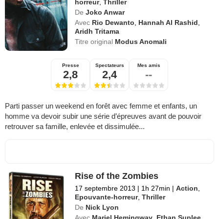
horreur
,
Thriller
De
Joko Anwar
Avec
Rio Dewanto
,
Hannah Al Rashid
,
Aridh Tritama
Titre original
Modus Anomali
Presse
Spectateurs
Mes amis
2,8
2,4
--
Parti passer un weekend en forêt avec femme et enfants, un
homme va devoir subir une série d’épreuves avant de pouvoir
retrouver sa famille, enlevée et dissimulée...
Rise of the Zombies
17 septembre 2013
|
1h 27min
|
Action
,
Epouvante-horreur
,
Thriller
De
Nick Lyon
Avec
Mariel Hemingway
,
Ethan Suplee
,