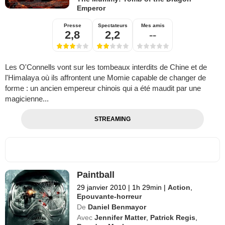
Emperor
Presse
Spectateurs
Mes amis
2,8
2,2
--
Les O'Connells vont sur les tombeaux interdits de Chine et de
l'Himalaya où ils affrontent une Momie capable de changer de
forme : un ancien empereur chinois qui a été maudit par une
magicienne...
STREAMING
Paintball
29 janvier 2010
|
1h 29min
|
Action
,
Epouvante-horreur
De
Daniel Benmayor
Avec
Jennifer Matter
,
Patrick Regis
,