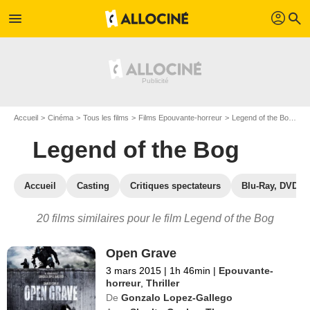
profil
menu
search
Accueil
Cinéma
Tous les films
Films Epouvante-horreur
Legend of the Bog
Le
Legend of the Bog
Accueil
Casting
Critiques spectateurs
Blu-Ray, DVD
20 films similaires pour le film Legend of the Bog
Open Grave
3 mars 2015
|
1h 46min
|
Epouvante-
horreur
,
Thriller
De
Gonzalo Lopez-Gallego