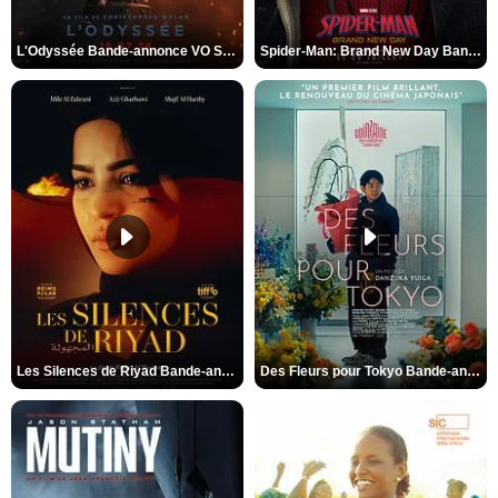
L'Odyssée Bande-annonce VO STFR
Spider-Man: Brand New Day Bande-annonce VO STFR
Les Silences de Riyad Bande-annonce VO STFR
Des Fleurs pour Tokyo Bande-annonce VO STFR