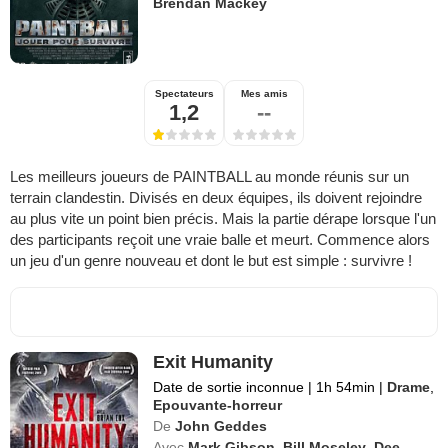
Brendan Mackey
Spectateurs
Mes amis
1,2
--
Les meilleurs joueurs de PAINTBALL au monde réunis sur un
terrain clandestin. Divisés en deux équipes, ils doivent rejoindre
au plus vite un point bien précis. Mais la partie dérape lorsque l'un
des participants reçoit une vraie balle et meurt. Commence alors
un jeu d'un genre nouveau et dont le but est simple : survivre !
Exit Humanity
Date de sortie inconnue
|
1h 54min
|
Drame
,
Epouvante-horreur
De
John Geddes
Avec
Mark Gibson
,
Bill Moseley
,
Dee