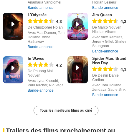
Anamaria Vartolomei
Florian Lesieur
Bande-annonce
Bande-annonce
L'Odyssée
Jim Queen
4,3
4,3
De Christopher Nolan
De Marco Nguyen,
Nicolas Athane
Avec Matt Damon, Tom
Holland, Anne
Avec Alex Ramires,
Hathaway
Jérémy Gillet, Shirley
Souagnon
Bande-annonce
Bande-annonce
In Waves
Spider-Man: Brand
New Day
4,2
4,1
De Phuong Mai
Nguyen
De Destin Daniel
Cretton
Avec Lyna Khoudri,
Paul Kircher, Rio Vega
Avec Tom Holland,
Zendaya, Sadie Sink
Bande-annonce
Bande-annonce
Tous les meilleurs films au ciné
Trailers des films prochainement au