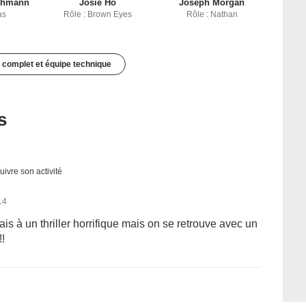
chmann
Josie Ho
Joseph Morgan
as
Rôle : Brown Eyes
Rôle : Nathan
 complet et équipe technique
s
uivre son activité
14
ais à un thriller horrifique mais on se retrouve avec un
!!