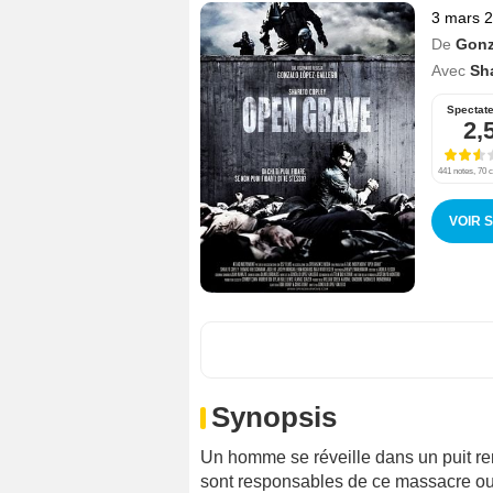
3 mars 
De
Gonz
Avec
Sh
Spectat
2,
441 notes, 70 c
VOIR 
Synopsis
Un homme se réveille dans un puit re
sont responsables de ce massacre ou s