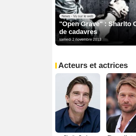
News - Vu sur le web
"Open Grave" : Sharlto C
de cadavres
samedi 2 novembre 2013
Acteurs et actrices