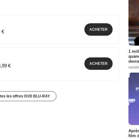
ACHETER
7 €
1 mil
quand
devra
ACHETER
4,99 €
vendr
utes les offres DVD BLU-RAY
Après
film 