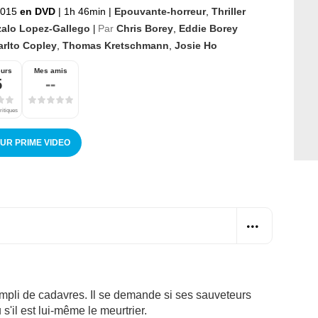
2015
en DVD
|
1h 46min
|
Epouvante-horreur
,
Thriller
alo Lopez-Gallego
Par
Chris Borey
,
Eddie Borey
|
arlto Copley
,
Thomas Kretschmann
,
Josie Ho
eurs
Mes amis
5
--
ritiques
SUR PRIME VIDEO
mpli de cadavres. Il se demande si ses sauveteurs
'il est lui-même le meurtrier.