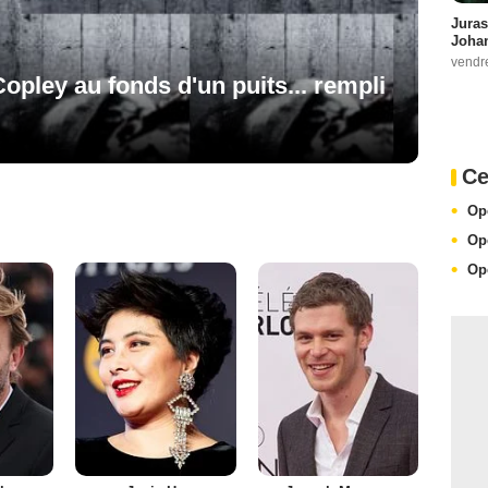
Juras
Johan
vendr
opley au fonds d'un puits... rempli
Ce
Op
Op
Op