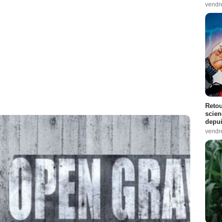
vendr
Retou
scien
depui
vendr