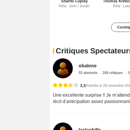
Sharlto Copley
Thomas Krets
Rôle : John / Jonah
Rôle : Luk
Casting
Critiques Spectateur
obalone
55 abonnés
289 critiques
S
3,5
Publiée le 28 novembre 20
Une excellente surprise !! Je m'attend
récit d'anticipation assez passionnant
lastachille