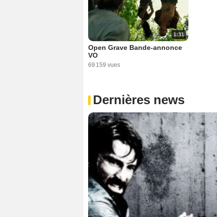
1:31
Open Grave Bande-annonce
VO
69 159 vues
Dernières news