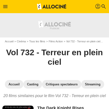
profil
menu
search
Accueil
Cinéma
Tous les films
Films Action
Vol 732 - Terreur en plein ciel
Les 
Vol 732 - Terreur en plein
ciel
Accueil
Casting
Critiques spectateurs
Streaming
20 films similaires pour le film Vol 732 - Terreur en plein ciel
The Dark Knight Rises