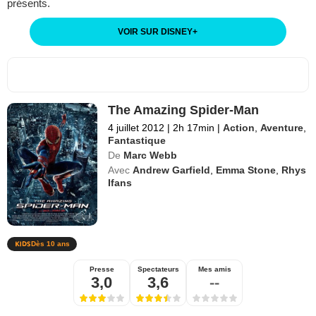
présents.
VOIR SUR DISNEY
+
The Amazing Spider-Man
4 juillet 2012
|
2h 17min
|
Action
,
Aventure
,
Fantastique
De
Marc Webb
Avec
Andrew Garfield
,
Emma Stone
,
Rhys
Ifans
Dès 10 ans
Presse
Spectateurs
Mes amis
3,0
3,6
--