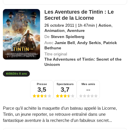
Les Aventures de Tintin : Le
Secret de la Licorne
26 octobre 2011
|
1h 47min
|
Action
,
Animation
,
Aventure
De
Steven Spielberg
Avec
Jamie Bell
,
Andy Serkis
,
Patrick
Bethune
Titre original
The Adventures of Tintin: Secret of the
Unicorn
Dès 8 ans
Presse
Spectateurs
Mes amis
3,5
3,7
--
Parce qu’il achète la maquette d’un bateau appelé la Licorne,
Tintin, un jeune reporter, se retrouve entraîné dans une
fantastique aventure à la recherche d’un fabuleux secret...