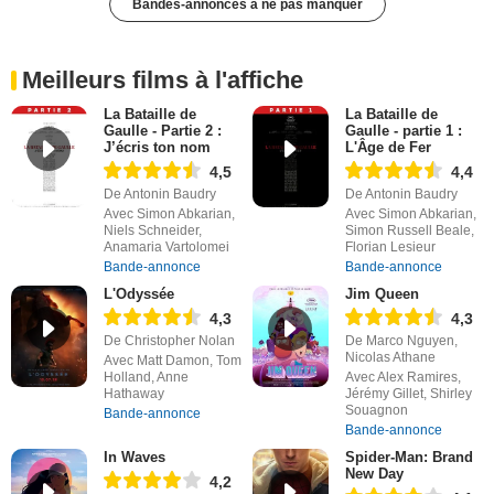
Bandes-annonces à ne pas manquer
Meilleurs films à l'affiche
La Bataille de
La Bataille de
Gaulle - Partie 2 :
Gaulle - partie 1 :
J’écris ton nom
L'Âge de Fer
4,5
4,4
De Antonin Baudry
De Antonin Baudry
Avec Simon Abkarian,
Avec Simon Abkarian,
Niels Schneider,
Simon Russell Beale,
Anamaria Vartolomei
Florian Lesieur
Bande-annonce
Bande-annonce
L'Odyssée
Jim Queen
4,3
4,3
De Christopher Nolan
De Marco Nguyen,
Nicolas Athane
Avec Matt Damon, Tom
Holland, Anne
Avec Alex Ramires,
Hathaway
Jérémy Gillet, Shirley
Souagnon
Bande-annonce
Bande-annonce
In Waves
Spider-Man: Brand
New Day
4,2