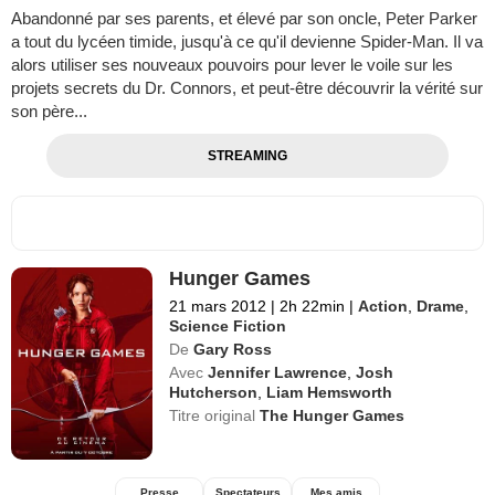
Abandonné par ses parents, et élevé par son oncle, Peter Parker
a tout du lycéen timide, jusqu'à ce qu'il devienne Spider-Man. Il va
alors utiliser ses nouveaux pouvoirs pour lever le voile sur les
projets secrets du Dr. Connors, et peut-être découvrir la vérité sur
son père...
STREAMING
Hunger Games
21 mars 2012
|
2h 22min
|
Action
,
Drame
,
Science Fiction
De
Gary Ross
Avec
Jennifer Lawrence
,
Josh
Hutcherson
,
Liam Hemsworth
Titre original
The Hunger Games
Presse
Spectateurs
Mes amis