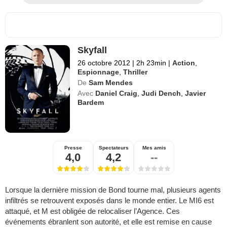
Skyfall
26 octobre 2012
|
2h 23min
|
Action
,
Espionnage
,
Thriller
De
Sam Mendes
Avec
Daniel Craig
,
Judi Dench
,
Javier
Bardem
Presse
Spectateurs
Mes amis
4,0
4,2
--
Lorsque la dernière mission de Bond tourne mal, plusieurs agents
infiltrés se retrouvent exposés dans le monde entier. Le MI6 est
attaqué, et M est obligée de relocaliser l’Agence. Ces
événements ébranlent son autorité, et elle est remise en cause