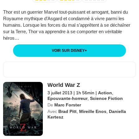
Thor est un guerrier Marvel tout-puissant et arrogant, banni du
Royaume mythique d’Asgard et condamné à vivre parmi les
humains. Lorsque les forces du mal s’apprêtent à se déchaîner
sur la Terre, Thor va apprendre à se comporter en véritable
héros…
VOIR SUR DISNEY
+
World War Z
3 juillet 2013
|
1h 56min
|
Action
,
Epouvante-horreur
,
Science Fiction
De
Marc Forster
Avec
Brad Pitt
,
Mireille Enos
,
Daniella
Kertesz