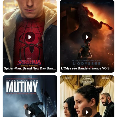
Spider-Man: Brand New Day Bande-annonce VO STFR
L'Odyssée Bande-annonce VO STFR