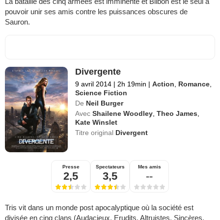
La bataille des cinq armées est imminente et Bilbon est le seul à
pouvoir unir ses amis contre les puissances obscures de
Sauron.
Divergente
9 avril 2014
|
2h 19min
|
Action
,
Romance
,
Science Fiction
De
Neil Burger
Avec
Shailene Woodley
,
Theo James
,
Kate Winslet
Titre original
Divergent
Presse
Spectateurs
Mes amis
2,5
3,5
--
Tris vit dans un monde post apocalyptique où la société est
divisée en cinq clans (Audacieux, Erudits, Altruistes, Sincères,