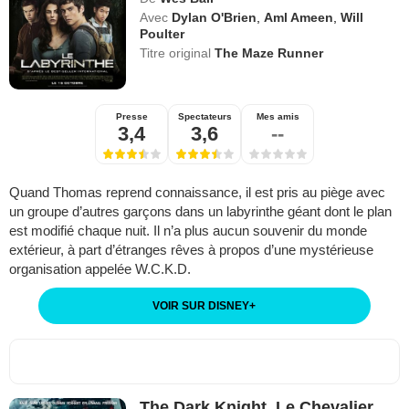
Avec
Dylan O'Brien
,
Aml Ameen
,
Will
Poulter
Titre original
The Maze Runner
Presse
Spectateurs
Mes amis
3,4
3,6
--
Quand Thomas reprend connaissance, il est pris au piège avec
un groupe d’autres garçons dans un labyrinthe géant dont le plan
est modifié chaque nuit. Il n’a plus aucun souvenir du monde
extérieur, à part d’étranges rêves à propos d’une mystérieuse
organisation appelée W.C.K.D.
VOIR SUR DISNEY
+
The Dark Knight, Le Chevalier