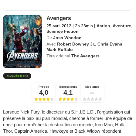
Avengers
25 avril 2012
|
2h 23min
|
Action
,
Aventure
,
Science Fiction
De
Joss Whedon
Avec
Robert Downey Jr.
,
Chris Evans
,
Mark Ruffalo
Titre original
The Avengers
Dès 8 ans
Presse
Spectateurs
Mes amis
4,0
4,1
--
Lorsque Nick Fury, le directeur du S.H.I.E.L.D., l'organisation qui
préserve la paix au plan mondial, cherche à former une équipe de
choc pour empêcher la destruction du monde, Iron Man, Hulk,
Thor, Captain America, Hawkeye et Black Widow répondent