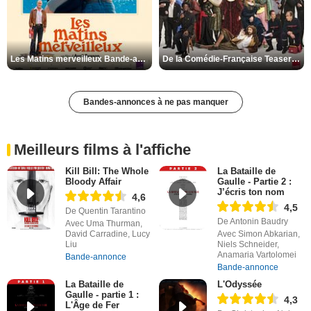
Les Matins merveilleux Bande-annonce VF
De la Comédie-Française Teaser VF
Bandes-annonces à ne pas manquer
Meilleurs films à l'affiche
Kill Bill: The Whole
La Bataille de
Bloody Affair
Gaulle - Partie 2 :
J’écris ton nom
4,6
4,5
De Quentin Tarantino
De Antonin Baudry
Avec Uma Thurman,
David Carradine, Lucy
Avec Simon Abkarian,
Liu
Niels Schneider,
Anamaria Vartolomei
Bande-annonce
Bande-annonce
La Bataille de
L'Odyssée
Gaulle - partie 1 :
4,3
L'Âge de Fer