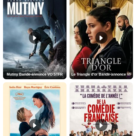
Mutiny Bande-annonce VO STFR
Le Triangle d'or Bande-annonce VF