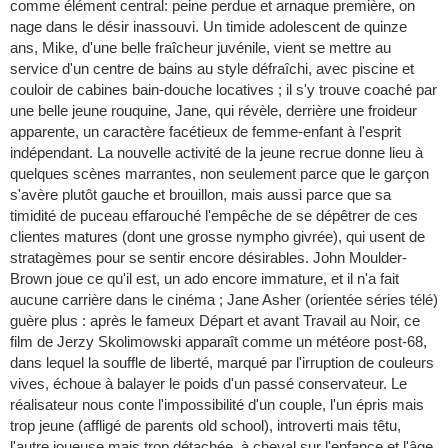
comme élément central: peine perdue et arnaque première, on
nage dans le désir inassouvi. Un timide adolescent de quinze
ans, Mike, d'une belle fraîcheur juvénile, vient se mettre au
service d'un centre de bains au style défraîchi, avec piscine et
couloir de cabines bain-douche locatives ; il s'y trouve coaché par
une belle jeune rouquine, Jane, qui révèle, derrière une froideur
apparente, un caractère facétieux de femme-enfant à l'esprit
indépendant. La nouvelle activité de la jeune recrue donne lieu à
quelques scènes marrantes, non seulement parce que le garçon
s'avère plutôt gauche et brouillon, mais aussi parce que sa
timidité de puceau effarouché l'empêche de se dépêtrer de ces
clientes matures (dont une grosse nympho givrée), qui usent de
stratagèmes pour se sentir encore désirables. John Moulder-
Brown joue ce qu'il est, un ado encore immature, et il n'a fait
aucune carrière dans le cinéma ; Jane Asher (orientée séries télé)
guère plus : après le fameux Départ et avant Travail au Noir, ce
film de Jerzy Skolimowski apparaît comme un météore post-68,
dans lequel la souffle de liberté, marqué par l'irruption de couleurs
vives, échoue à balayer le poids d'un passé conservateur. Le
réalisateur nous conte l'impossibilité d'un couple, l'un épris mais
trop jeune (affligé de parents old school), introverti mais têtu,
l'autre joueuse mais trop détachée, à cheval sur l'enfance et l'âge