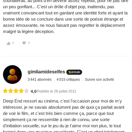
souhaiterait, au point d'en devenir assez répétitif, pour ne pas dire
un peu gonflant... C'est un drôle d'objet pop, inattendu, pas
vraiment convaincant tout en gardant une identité forte et ayant la
bonne idée de se conclure dans une sorte de poésie étrange et
assez émouvante, ne nous faisant pas regretter le déplacement
malgré la légère déception.
0
0
gimliamideselfes
3 441 abonnés
4 015 critiques
Suivre son activité
4,0
Publiée le 26 juillet 2011
Deep End ressort au cinéma, c'est l'occasion pour moi de m'y
intéresser, je ne savais absolument pas de quoi ça parlait avant
de voir le film, et c'est très bien comme ça, parce que tout
simplement ça ne ressemble à rien de connu, une sorte
d'initiation sexuelle, sur le jeu du je t'aime moi non plus, le tout
baigné dans une musique envoûtante. C'est un objet totalement