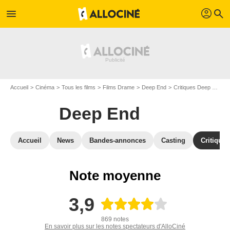
profil
menu
search
Accueil
Cinéma
Tous les films
Films Drame
Deep End
Critiques Deep End
Deep End
Accueil
News
Bandes-annonces
Casting
Critiques
Note moyenne
3,9
869 notes
En savoir plus sur les notes spectateurs d'AlloCiné