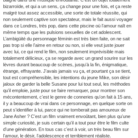
bizarroïde, et qui a un sens, ça change pour une fois, et ça reste
malgré tout assez accessible, une sorte de totale réussite, qui
non seulement captive son spectateur, mais le fait aussi voyager
dans ce Londres, très pop, dans cette piscine où l'amour naît en
même temps que les pulsions sexuelles de cet adolescent.
L’ambigüité du personnage féminin est très bien faite, on ne sait
pas trop si elle l'aime en retour ou non, si elle veut juste jouer
avec lui, ce qui rend le film, non seulement imprévisible mais
totalement délicieux, ça se regarde avec un grand sourire sur les
lèvres durant beaucoup de scènes, jusqu'à la fin, énigmatique,
étrange, effrayante. J'avais jamais vu ça, et pourtant ça se tient,
tout est compréhensible, les intentions du jeune Mike, son désir
jaloux de garder la belle Susane pour lui tout seul, les méthodes
qu'il emploie, juste pour se faire remarquer, pour montrer son
mécontentement, c'est le genre de conneries qu'on fait à 15 ans,
il y a beaucoup de vrai dans ce personnage, en quelque sorte on
peut s'identifier à lui, parce qui ne tomberait pas amoureux de
Jane Asher ? C'est un film vraiment envoûtant, bien plus qu'une
simple curiosité, je suis certain qu'il a tout pour être le film culte
d'une génération. En tous cas c'est à voir, un très beau film sur
l'amour, le désir, l'adolescence et terriblement réaliste.