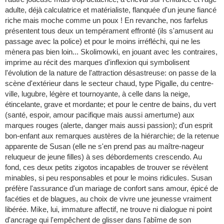
adulte, déjà calculatrice et matérialiste, flanquée d'un jeune fiancé
riche mais moche comme un poux ! En revanche, nos farfelus
présentent tous deux un tempérament effronté (ils s'amusent au
passage avec la police) et pour le moins irréfléchi, qui ne les
mènera pas bien loin... Skolimowki, en jouant avec les contraires,
imprime au récit des marques d'inflexion qui symbolisent
l'évolution de la nature de l'attraction désastreuse: on passe de la
scène d'extérieur dans le secteur chaud, type Pigalle, du centre-
ville, lugubre, légère et tournoyante, à celle dans la neige,
étincelante, grave et mordante; et pour le centre de bains, du vert
(santé, espoir, amour pacifique mais aussi amertume) aux
marques rouges (alerte, danger mais aussi passion); d'un esprit
bon-enfant aux remarques austères de la hiérarchie; de la retenue
apparente de Susan (elle ne s'en prend pas au maître-nageur
reluqueur de jeune filles) à ses débordements crescendo. Au
fond, ces deux petits zigotos incapables de trouver se révèlent
minables, si peu responsables et pour le moins ridicules. Susan
préfère l'assurance d'un mariage de confort sans amour, épicé de
facéties et de blagues, au choix de vivre une jeunesse vraiment
libérée. Mike, lui, immature affectif, ne trouve ni dialogue ni point
d'ancrage qui l'empêchent de glisser dans l'abîme de son