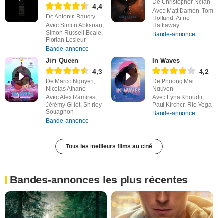
De Christopher Nolan
4,4
Avec Matt Damon, Tom
De Antonin Baudry
Holland, Anne
Avec Simon Abkarian,
Hathaway
Simon Russell Beale,
Bande-annonce
Florian Lesieur
Bande-annonce
Jim Queen
In Waves
4,3
4,2
De Marco Nguyen,
De Phuong Mai
Nicolas Athane
Nguyen
Avec Alex Ramires,
Avec Lyna Khoudri,
Jérémy Gillet, Shirley
Paul Kircher, Rio Vega
Souagnon
Bande-annonce
Bande-annonce
Tous les meilleurs films au ciné
Bandes-annonces les plus récentes