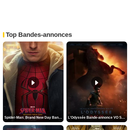
Top Bandes-annonces
Spider-Man: Brand New Day Bande-annonce VO STFR
L'Odyssée Bande-annonce VO STFR